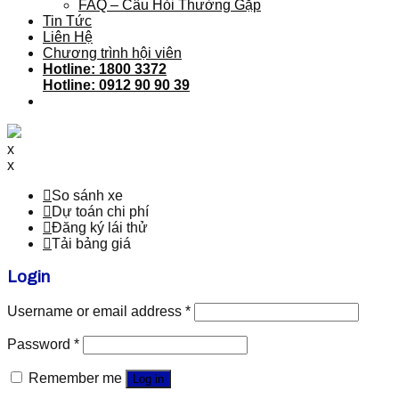
FAQ – Câu Hỏi Thường Gặp
Tin Tức
Liên Hệ
Chương trình hội viên
Hotline: 1800 3372
Hotline: 0912 90 90 39
x
x
So sánh xe
Dự toán chi phí
Đăng ký lái thử
Tải bảng giá
Login
Username or email address
*
Password
*
Remember me
Log in