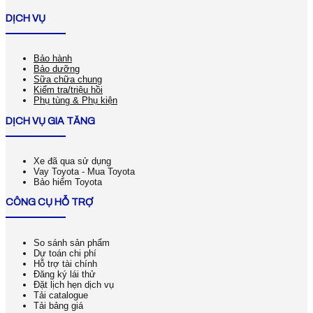
DỊCH VỤ
Bảo hành
Bảo dưỡng
Sữa chữa chung
Kiểm tra/triệu hồi
Phụ tùng & Phụ kiện
DỊCH VỤ GIA TĂNG
Xe đã qua sử dụng
Vay Toyota - Mua Toyota
Bảo hiểm Toyota
CÔNG CỤ HỖ TRỢ
So sánh sản phẩm
Dự toán chi phí
Hỗ trợ tài chính
Đăng ký lái thử
Đặt lịch hẹn dịch vụ
Tải catalogue
Tải bảng giá