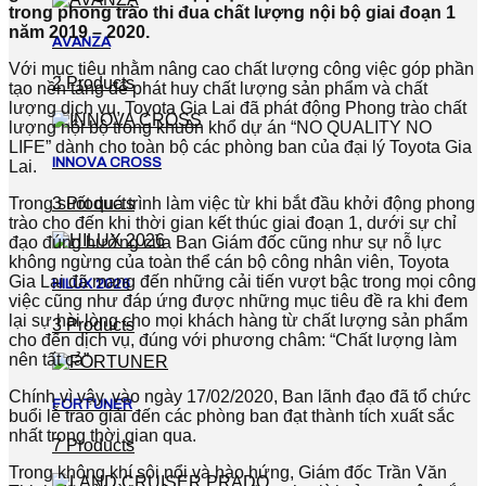
trong phong trào thi đua chất lượng nội bộ giai đoạn 1
năm 2019 – 2020.
AVANZA
Với mục tiêu nhằm nâng cao chất lượng công việc góp phần
2 Products
tạo nền tảng để phát huy chất lượng sản phẩm và chất
lượng dịch vụ, Toyota Gia Lai đã phát động Phong trào chất
lượng nội bộ trong khuôn khổ dự án “NO QUALITY NO
LIFE” dành cho toàn bộ các phòng ban của đại lý Toyota Gia
INNOVA CROSS
Lai.
Trong suốt quá trình làm việc từ khi bắt đầu khởi động phong
3 Products
trào cho đến khi thời gian kết thúc giai đoạn 1, dưới sự chỉ
đạo đúng hướng của Ban Giám đốc cũng như sự nỗ lực
không ngừng của toàn thể cán bộ công nhân viên, Toyota
Gia Lai đã mang đến những cải tiến vượt bậc trong mọi công
HILUX 2026
việc cũng như đáp ứng được những mục tiêu đề ra khi đem
lại sự hài lòng cho mọi khách hàng từ chất lượng sản phẩm
3 Products
cho đến dịch vụ, đúng với phương châm: “Chất lượng làm
nên tất cả”.
Chính vì vậy, vào ngày 17/02/2020, Ban lãnh đạo đã tổ chức
FORTUNER
buổi lễ trao giải đến các phòng ban đạt thành tích xuất sắc
nhất trong thời gian qua.
7 Products
Trong không khí sôi nổi và hào hứng, Giám đốc Trần Văn