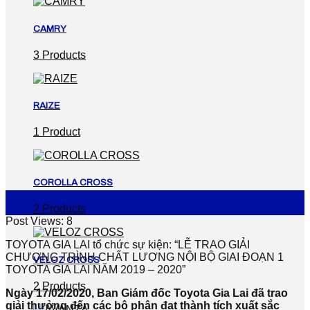
CAMRY
3 Products
RAIZE
1 Product
COROLLA CROSS
26
Th9
2 Products
Post Views:
8
TOYOTA GIA LAI tổ chức sự kiện: “LỄ TRAO GIẢI
CHƯƠNG TRÌNH CHẤT LƯỢNG NỘI BỘ GIAI ĐOẠN 1
VELOZ CROSS
TOYOTA GIA LAI NĂM 2019 – 2020”
2 Products
Ngày 17/02/2020, Ban Giám đốc Toyota Gia Lai đã trao
giải thưởng đến các bộ phận đạt thành tích xuất sắc