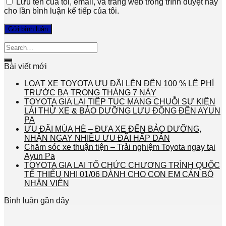
Lưu tên của tôi, email, và trang web trong trình duyệt này
cho lần bình luận kế tiếp của tôi.
Bài viết mới
LOẠT XE TOYOTA ƯU ĐÃI LÊN ĐẾN 100 % LỆ PHÍ
TRƯỚC BẠ TRONG THÁNG 7 NÀY
TOYOTA GIA LAI TIẾP TỤC MANG CHUỖI SỰ KIỆN
LÁI THỬ XE & BẢO DƯỠNG LƯU ĐỘNG ĐẾN AYUN
PA
ƯU ĐÃI MÙA HÈ – ĐƯA XE ĐẾN BẢO DƯỠNG,
NHẬN NGAY NHIỀU ƯU ĐÃI HẤP DẪN
Chăm sóc xe thuận tiện – Trải nghiệm Toyota ngay tại
Ayun Pa
TOYOTA GIA LAI TỔ CHỨC CHƯƠNG TRÌNH QUỐC
TẾ THIẾU NHI 01/06 DÀNH CHO CON EM CÁN BỘ
NHÂN VIÊN
Bình luận gần đây