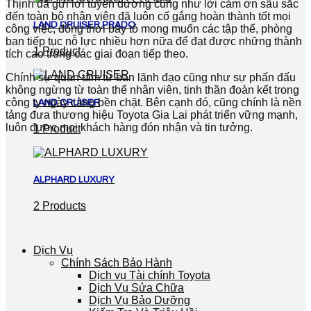
Thịnh đã gửi lời tuyên dương cũng như lời cảm ơn sâu sắc
đến toàn bộ nhân viên đã luôn cố gắng hoàn thành tốt mọi
LAND CRUISER PRADO
công việc, đồng thời bày tỏ mong muốn các tập thể, phòng
ban tiếp tục nỗ lực nhiều hơn nữa để đạt được những thành
1 Product
tích cao trong các giai đoạn tiếp theo.
Chính sự quan tâm từ ban lãnh đạo cũng như sự phấn đấu
không ngừng từ toàn thể nhân viên, tinh thần đoàn kết trong
công ty ngày càng bền chặt. Bên cạnh đó, cũng chính là nền
LAND CRUISER
tảng đưa thương hiệu Toyota Gia Lai phát triển vững mạnh,
luôn được mọi khách hàng đón nhận và tin tưởng.
1 Product
ALPHARD LUXURY
2 Products
Dịch Vụ
Chính Sách Bảo Hành
Dịch vụ Tài chính Toyota
Dịch Vụ Sửa Chữa
Dịch Vụ Bảo Dưỡng