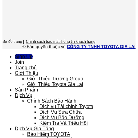
Sơ đồ trang
|
Chính sách bảo mật thông tin khách hàng
© Bản quyền thuộc về
CÔNG TY TNHH TOYOTA GIA LAI
Sign Up
Join
Trang chủ
Giới Thiệu
Giới Thiệu Trương Group
Giới Thiệu Toyota Gia Lai
Sản Phẩm
Dịch Vụ
Chính Sách Bảo Hành
Dịch vụ Tài chính Toyota
Dịch Vụ Sửa Chữa
Dịch Vụ Bảo Dưỡng
Kiểm Tra Và Triệu Hồi
Dịch Vụ Gia Tăng
Bảo Hiểm TOYOTA