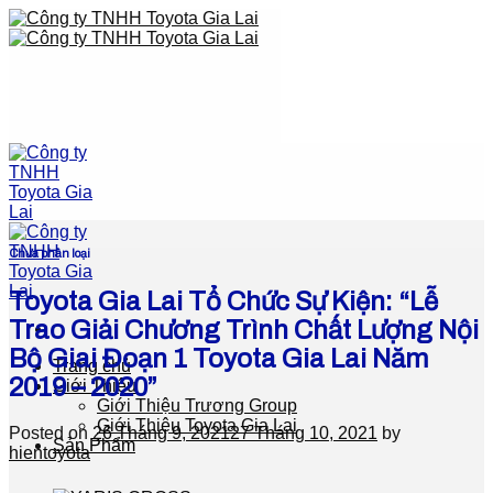
Skip
to
content
Chưa phân loại
Toyota Gia Lai Tổ Chức Sự Kiện: “Lễ
Trao Giải Chương Trình Chất Lượng Nội
Bộ Giai Đoạn 1 Toyota Gia Lai Năm
Trang chủ
2019 – 2020”
Giới Thiệu
Giới Thiệu Trương Group
Giới Thiệu Toyota Gia Lai
Posted on
26 Tháng 9, 2021
27 Tháng 10, 2021
by
Sản Phẩm
hientoyota