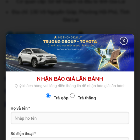
Cơ quan cấp: Sở kế hoạch và đầu tư tỉnh Gia-Lai
Địa chỉ: 130 Võ Nguyên Giáp, Phường Hội Phú, Tỉnh
Gia Lai
X
ĐƯỜNG DÂY NÓNG
NHẬN BÁO GIÁ LĂN BÁNH
1800 3372
Quý khách hàng vui lòng điền thông tin để nhận báo giá lăn bánh
0912 90 90 39
Trả góp
Trả thẳng
cskh@toyotagialai.com.vn
Họ và tên *
ĐĂNG KÝ NHẬN TIN
Số điện thoại *