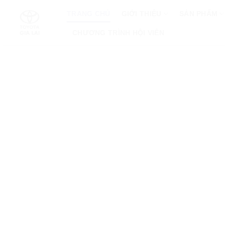
Skip
TRANG CHỦ
GIỚI THIỆU
SẢN PHẨM
to
content
CHƯƠNG TRÌNH HỘI VIÊN