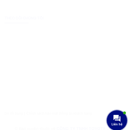
THEO DÕI CHÚNG TÔI
Sơ đồ trang
|
Chính sách bảo mật thông tin khách hàng
Liên hệ
© Bản quyền thuộc về
CÔNG TY TNHH TOYOTA GIA LAI