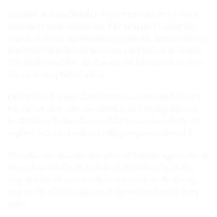
Nếu như xe bạn đột ngột bị kẹt ở số mo (N) thì hãy khởi
động lại xe và ép cần số vào 1 để tăng tốc xe. Dĩ nhiên,
hộp số sẽ kháng nghị điều này nhưng việc ép cần số cũng
khiến cho bánh răng sẽ tạo ra ma sát, khiến xe di chuyển.
Cho tới khi xe đủ lực để chạy vào số 1 thì cần số sẽ trượt
vào và xe chạy bình thường.
Khi đã vào số 1, bạn cần nhấn ga mạnh sau đó thả ra rồi
kéo cần về số N, đẩy cần vào rãnh số 2 (không được đi
mạnh). Đợi đến lúc động cơ chậm tương ứng với tốc độ
truyền tỉ số 2 thì cần số sẽ tự động trượt vào rãnh số 2.
Cách làm này dựa vào việc giảm số thao tác ngược, tức là
ép xe chạy đến tốc độ ổn định, về N và tăng tốc và đẩy
máy dần dần về cần số thấp hơn cho tới khi tốc độ máy
ứng với tốc độ cần thiết cho số đó thì cần số sẽ về đúng
điểm.