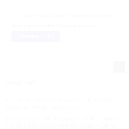
Lưu tên của tôi, email, và trang web trong trình
duyệt này cho lần bình luận kế tiếp của tôi.
BÀI VIẾT MỚI
LOẠT XE TOYOTA ƯU ĐÃI LÊN ĐẾN 100 % LỆ PHÍ
TRƯỚC BẠ TRONG THÁNG 7 NÀY
TOYOTA GIA LAI TIẾP TỤC MANG CHUỖI SỰ KIỆN LÁI
THỬ XE & BẢO DƯỠNG LƯU ĐỘNG ĐẾN AYUN PA