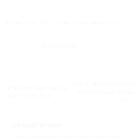
This entry was posted in Chưa phân loại. Bookmark the
permalink
.
HIENTOYOTA
Mức Xử Phạt Với Ô Tô Quá
Vị Trí Nào An Toàn Nhất Cho
Hạn Đăng Kiểm Vẫn Lưu
Trẻ Em Trên Xe Ô Tô
Thông
Để lại một bình luận
Email của bạn sẽ không được hiển thị công khai.