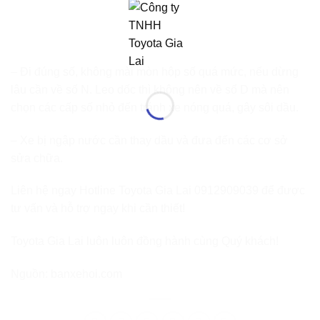
– Đi đúng số, không mài mòn hộp số quá mức, nếu dừng
lâu cần về số N. Leo dốc thì không nên về số D mà nên
chọn các cấp số nhỏ đến tránh xe nóng quá, gây sôi dầu.
– Xe bị ngập nước cần thay dầu và đưa đến các cơ sở
sửa chữa.
Liên hệ ngay Hotline Toyota Gia Lai 0912909039 để được
tư vấn và hỗ trợ ngay khi cần thiết!
Toyota Gia Lai luôn luôn đồng hành cùng Quý khách!
Nguồn: banxehoi.com