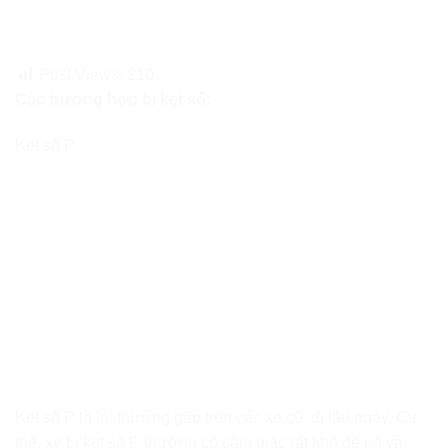
Post Views:
210
Các trường hợp bị kẹt số:
Kẹt số P
Kẹt số P là lỗi thường gặp trên các xe cũ, đi lâu ngày. Cụ
thể, xe bị kẹt số P thường có cảm giác rất khó đề nổ và