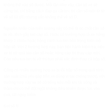
không thể vào số được. Mỗi lần như vậy, cần số xe sẽ
cứng lại, chỉ bằng cách đạp ga cật lực thì cần số mới từ từ
về số lùi (R) nhưng vẫn không thể về số D.
Nguyên nhân của hiện tượng này có thể là do chốt cần số
bị vỡ, lệch gây kẹt cáp số. Hoặc có trường hợp là xe hỏng
khớp 1 chiều hoặc hỏng cánh tua-bin bên trong biến mô
hộp số. Với 2 trường hợp này, bạn tiến hành kiểm tra, nếu
xe bị vớ quả táo cần số hoặc hỏng cáp thì thay cáp mới.
Còn nếu tua-bin bị vỡ thì bạn phải xác định thay cả hộp số.
Cũng có nhiều trường hợp xe bị lỗi hộp số trong quá trình
sản xuất (chủ yếu gặp trên xe dùng vi sai chống trượt), với
trường hợp này xe sẽ có tiếng kêu mỗi khi lái vòng và
thậm chí có thể đột ngột không điều khiển được lúc vào
cua, rất nguy hiểm.
Kẹt số N