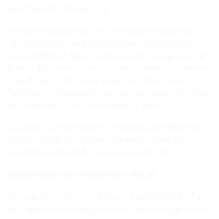
Kẹt số tạm thời, khó sang số
Trong nhiều trường hợp xe vận động quá nhiều trong 1
ngày thì đột ngột bạn gặp trường hợp xe khó sang số vào
vào số rất khó, rít. Nguyên nhân của hiện tượng này là do
ly-hợp ngắt chưa hết. Lúc này, bạn hãy kiểm tra xem xe có
rỉ dầu thắng không, nếu có thì tiến hành tăng côn cho xe.
Trong trường hợp đang đi cảm giác xe bị rung, khó chuyển
số thì nên chạy 2 côn, tức là lấy trớn 1, ga 0.
Cũng có nhiều trường hợp xe khó sang số do bố bị mòn và
bàn ép “hết đát”. Lúc này bạn cần đưa xe ra các ga ra
chuyên dụng để thay thế các bộ phận cần thiết.
Nguyên nhân gây ra hỏng hóc ở hộp số:
Thông thường, hộp số và ly hợp là 2 vị trí rất khó bị hỏng
hóc. Tuy nhiên nếu hỏng thì có thể là bởi các nguyên nhân