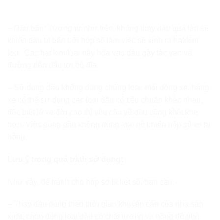
– Dầu bẩn: Tương tự như trên, không thay dầu quá lâu sẽ
khiến dầu bị bẩn bởi hộp số làm việc sẽ sinh ra hạt kim
loại. Các hạt kim loại này hòa vào dầu gây tắc van và
đường dẫn dầu tới bộ đĩa.
– Sử dụng dầu không đúng chủng loại: mỗi dòng xe, hãng
xe có thể sử dụng các loại dầu có tiêu chuẩn khác nhau,
đặc biệt là xe đời cao thì yêu cầu về dầu cũng khắt khe
hơn. Việc dùng dầu không đúng loại dễ khiến hộp số xe bị
hỏng.
Lưu ý trong quá trình sử dụng:
Như vậy, để tránh cho hộp số bị kẹt số, bạn cần:
– Thay dầu đúng theo thời gian khuyến cáo của nhà sản
xuất, chọn đúng loại dầu có chất lượng và nồng độ phù