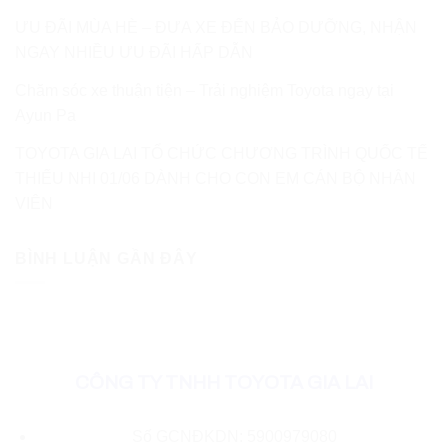
ƯU ĐÃI MÙA HÈ – ĐƯA XE ĐẾN BẢO DƯỠNG, NHẬN
NGAY NHIỀU ƯU ĐÃI HẤP DẪN
Chăm sóc xe thuận tiện – Trải nghiệm Toyota ngay tại
Ayun Pa
TOYOTA GIA LAI TỔ CHỨC CHƯƠNG TRÌNH QUỐC TẾ
THIẾU NHI 01/06 DÀNH CHO CON EM CÁN BỘ NHÂN
VIÊN
BÌNH LUẬN GẦN ĐÂY
CÔNG TY TNHH TOYOTA GIA LAI
Số GCNĐKDN: 5900979080