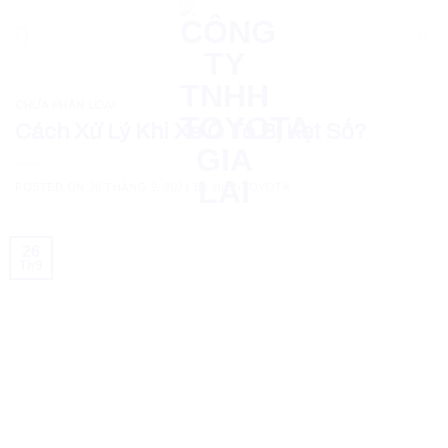
Skip
to
content
CHƯA PHÂN LOẠI
Cách Xử Lý Khi Xe Ô Tô Bị Kẹt Số?
POSTED ON
26 THÁNG 9, 2021
BY
HIENTOYOTA
26
Th9