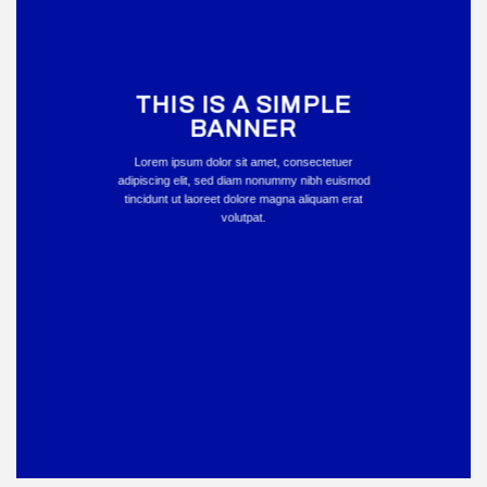
THIS IS A SIMPLE
BANNER
Lorem ipsum dolor sit amet, consectetuer
adipiscing elit, sed diam nonummy nibh euismod
tincidunt ut laoreet dolore magna aliquam erat
volutpat.