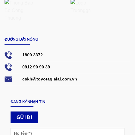
ĐƯỜNG DÂY NÓNG
1800 3372
0912 90 90 39
cskh@toyotagialai.com.vn
ĐĂNG KÝ NHẬN TIN