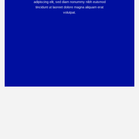
adipiscing elit, sed diam nonummy nibh euismod
tincidunt ut laoreet dolore magna aliquam erat
volutpat.