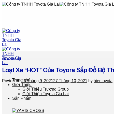
Skip
to
content
Chưa phân loại
Loạt Xe “HOT” Của Toyora Sắp Đổ Bộ Th
Trang chủ
Posted on
26 Tháng 9, 2021
27 Tháng 10, 2021
by
hientoyota
Giới Thiệu
Giới Thiệu Trương Group
Giới Thiệu Toyota Gia Lai
Sản Phẩm