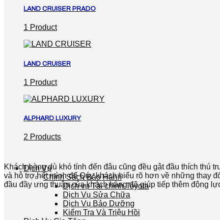
LAND CRUISER PRADO
1 Product
LAND CRUISER
1 Product
ALPHARD LUXURY
2 Products
Khách hàng dù khó tính đến đâu cũng đều gật đầu thích thú
Dịch Vụ
và hỗ trợ hết mình để Qúy khách hiểu rõ hơn về những thay đổ
Chính Sách Bảo Hành
đầu đầy ưng thuận của khách hàng đã giúp tiếp thêm động lực
Dịch vụ Tài chính Toyota
Dịch Vụ Sửa Chữa
Dịch Vụ Bảo Dưỡng
Kiểm Tra Và Triệu Hồi