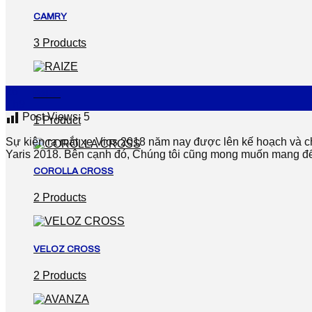
CAMRY
3 Products
26
RAIZE
Th9
Post Views:
5
1 Product
Sự kiện ra mắt xe Vios 2018 năm nay được lên kế hoạch và c
Yaris 2018. Bên cạnh đó, Chúng tôi cũng mong muốn mang đến 
COROLLA CROSS
2 Products
VELOZ CROSS
2 Products