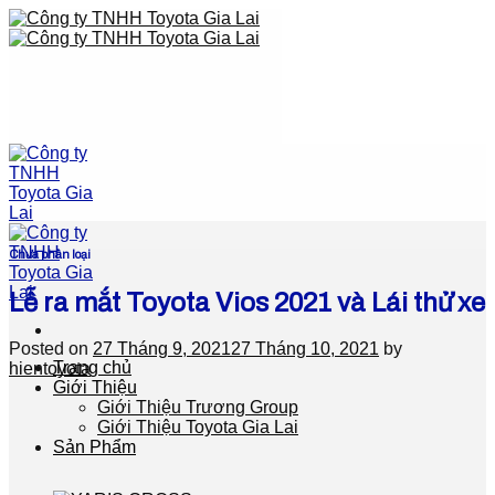
Skip
to
content
Chưa phân loại
Lễ ra mắt Toyota Vios 2021 và Lái thử xe
Posted on
27 Tháng 9, 2021
27 Tháng 10, 2021
by
Trang chủ
hientoyota
Giới Thiệu
Giới Thiệu Trương Group
Giới Thiệu Toyota Gia Lai
Sản Phẩm