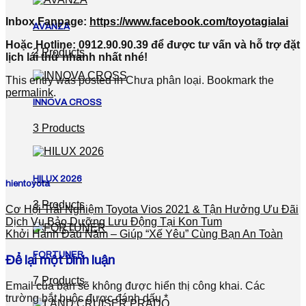
Inbox Fanpage:
https://www.facebook.com/toyotagialai
AVANZA
Hoặc Hotline: 0912.90.90.39 để được tư vấn và hỗ trợ đặt
2 Products
lịch lái thử nhanh nhất nhé!
This entry was posted in Chưa phân loại. Bookmark the
permalink
.
INNOVA CROSS
3 Products
HILUX 2026
hientoyota
3 Products
Cơ Hội Trải Nghiệm Toyota Vios 2021 & Tận Hưởng Ưu Đãi
Dịch Vụ Bảo Dưỡng Lưu Động Tại Kon Tum
Khởi Hành Đầu Năm – Giúp “Xế Yêu” Cùng Bạn An Toàn
FORTUNER
Để lại một bình luận
7 Products
Email của bạn sẽ không được hiển thị công khai.
Các
trường bắt buộc được đánh dấu
*