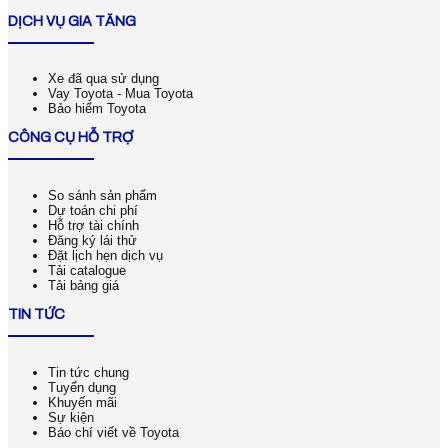
DỊCH VỤ GIA TĂNG
Xe đã qua sử dụng
Vay Toyota - Mua Toyota
Bảo hiểm Toyota
CÔNG CỤ HỖ TRỢ
So sánh sản phẩm
Dự toán chi phí
Hỗ trợ tài chính
Đăng ký lái thử
Đặt lịch hẹn dịch vụ
Tải catalogue
Tải bảng giá
TIN TỨC
Tin tức chung
Tuyển dụng
Khuyến mãi
Sự kiện
Báo chí viết về Toyota