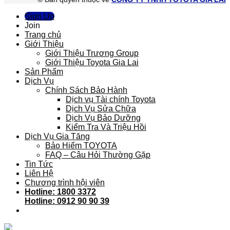
Sign Up
Join
Trang chủ
Giới Thiệu
Giới Thiệu Trương Group
Giới Thiệu Toyota Gia Lai
Sản Phẩm
Dịch Vụ
Chính Sách Bảo Hành
Dịch vụ Tài chính Toyota
Dịch Vụ Sửa Chữa
Dịch Vụ Bảo Dưỡng
Kiểm Tra Và Triệu Hồi
Dịch Vụ Gia Tăng
Bảo Hiểm TOYOTA
FAQ – Câu Hỏi Thường Gặp
Tin Tức
Liên Hệ
Chương trình hội viên
Hotline: 1800 3372
Hotline: 0912 90 90 39