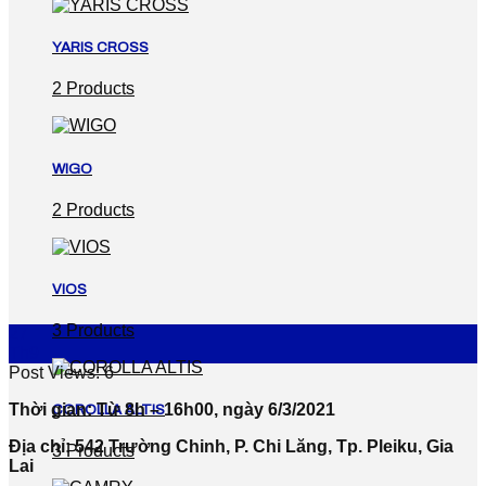
YARIS CROSS
2 Products
WIGO
2 Products
VIOS
3 Products
27
Th9
Post Views:
6
Thời gian: Từ 8h – 16h00, ngày 6/3/2021
COROLLA ALTIS
Địa chỉ: 542 Trường Chinh, P. Chi Lăng, Tp. Pleiku, Gia
3 Products
Lai