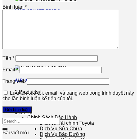
Bình luận
*
LAND CRUISER PRADO
1 Product
LAND CRUISER
1 Product
Tên
*
Email
*
ALPHARD LUXURY
Trang web
2 Products
Lưu tên của tôi, email, và trang web trong trình duyệt này
cho lần bình luận kế tiếp của tôi.
Dịch Vụ
Chính Sách Bảo Hành
Dịch vụ Tài chính Toyota
Dịch Vụ Sửa Chữa
Bài viết mới
Dịch Vụ Bảo Dưỡng