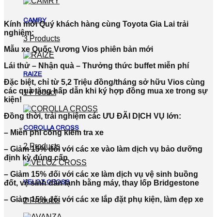
CAMRY
Kính mời Quý khách hàng cùng Toyota Gia Lai trải
nghiệm:
3 Products
Mẫu xe Quốc Vương Vios phiên bản mới
Lái thử – Nhận quà – Thưởng thức buffet miễn phí
RAIZE
Đặc biệt, chỉ từ 5,2 Triệu đồng/tháng sở hữu Vios cùng
các quà tặng hấp dẫn khi ký hợp đồng mua xe trong sự
1 Product
kiện!
Đồng thời, trải nghiệm các ƯU ĐÃI DỊCH VỤ lớn:
COROLLA CROSS
– Miễn phí công kiểm tra xe
2 Products
– Giảm 15% đối với các xe vào làm dịch vụ bảo dưỡng
định kỳ đúng cấp
– Giảm 15% đối với các xe làm dịch vụ vệ sinh buồng
VELOZ CROSS
đốt, vệ sinh dàn lạnh bằng máy, thay lốp Bridgestone
– Giảm 15% đối với các xe lắp đặt phụ kiện, làm đẹp xe
2 Products