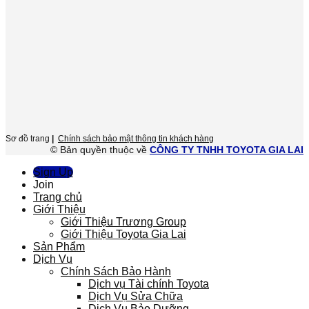
Sơ đồ trang
|
Chính sách bảo mật thông tin khách hàng
© Bản quyền thuộc về
CÔNG TY TNHH TOYOTA GIA LAI
Sign Up
Join
Trang chủ
Giới Thiệu
Giới Thiệu Trương Group
Giới Thiệu Toyota Gia Lai
Sản Phẩm
Dịch Vụ
Chính Sách Bảo Hành
Dịch vụ Tài chính Toyota
Dịch Vụ Sửa Chữa
Dịch Vụ Bảo Dưỡng