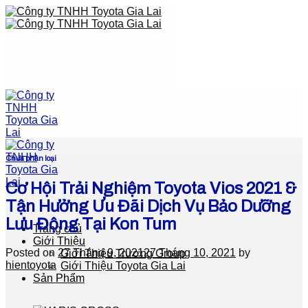
Skip
to
content
Chưa phân loại
Cơ Hội Trải Nghiệm Toyota Vios 2021 &
Tận Hưởng Ưu Đãi Dịch Vụ Bảo Dưỡng
Lưu Động Tại Kon Tum
Trang chủ
Giới Thiệu
Posted on
27 Tháng 9, 2021
27 Tháng 10, 2021
by
Giới Thiệu Trương Group
hientoyota
Giới Thiệu Toyota Gia Lai
Sản Phẩm