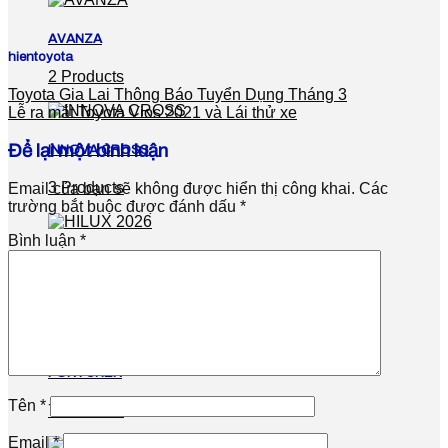
AVANZA
hientoyota
2 Products
Toyota Gia Lai Thông Báo Tuyển Dụng Tháng 3
Lễ ra mắt Toyota Vios 2021 và Lái thử xe
Để lại một bình luận
INNOVA CROSS
3 Products
Email của bạn sẽ không được hiển thị công khai.
Các
trường bắt buộc được đánh dấu
*
Bình luận
*
HILUX 2026
3 Products
FORTUNER
Tên
*
7 Products
Email
*