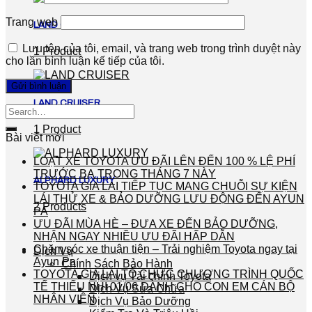
Trang web
LAND CRUISER PRADO
Lưu tên của tôi, email, và trang web trong trình duyệt này
1 Product
cho lần bình luận kế tiếp của tôi.
LAND CRUISER
1 Product
Bài viết mới
LOẠT XE TOYOTA ƯU ĐÃI LÊN ĐẾN 100 % LỆ PHÍ
TRƯỚC BẠ TRONG THÁNG 7 NÀY
ALPHARD LUXURY
TOYOTA GIA LAI TIẾP TỤC MANG CHUỖI SỰ KIỆN
LÁI THỬ XE & BẢO DƯỠNG LƯU ĐỘNG ĐẾN AYUN
2 Products
PA
ƯU ĐÃI MÙA HÈ – ĐƯA XE ĐẾN BẢO DƯỠNG,
NHẬN NGAY NHIỀU ƯU ĐÃI HẤP DẪN
Chăm sóc xe thuận tiện – Trải nghiệm Toyota ngay tại
Dịch Vụ
Ayun Pa
Chính Sách Bảo Hành
TOYOTA GIA LAI TỔ CHỨC CHƯƠNG TRÌNH QUỐC
Dịch vụ Tài chính Toyota
TẾ THIẾU NHI 01/06 DÀNH CHO CON EM CÁN BỘ
Dịch Vụ Sửa Chữa
NHÂN VIÊN
Dịch Vụ Bảo Dưỡng