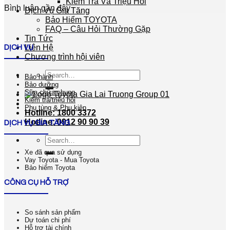
Kiểm Tra Và Triệu Hồi
Bình luận gần đây
Dịch Vụ Gia Tăng
Bảo Hiểm TOYOTA
FAQ – Câu Hỏi Thường Gặp
Tin Tức
Liên Hệ
DỊCH VỤ
Chương trình hội viên
Search
Bảo hành
for:
Bảo dưỡng
Sữa chữa chung
Kiểm tra/triệu hồi
Phụ tùng & Phụ kiện
Hotline: 1800 3372
Hotline: 0912 90 90 39
DỊCH VỤ GIA TĂNG
Search
for:
Xe đã qua sử dụng
Vay Toyota - Mua Toyota
Bảo hiểm Toyota
CÔNG CỤ HỖ TRỢ
So sánh sản phẩm
Dự toán chi phí
Hỗ trợ tài chính