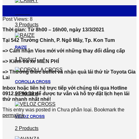
27
CAMRY
Th9
Post Views:
8
3 Products
Thời gian: Từ 8h00 – 16h00, ngày 13/3/2021
Tại 542 Trường Chinh, P. Ngô Mây, Tp. Kon Tum
RAIZE
=> Cảm nhận Vios mới với những thay đổi đẳng cấp
1 Product
=> Kiểm tra xe MIỄN PHÍ
=> Thưởng thức buffet và nhận quà lái thử từ Toyota Gia
Lai
COROLLA CROSS
Inbox hoặc liên hệ trực tiếp với chúng tôi qua Hotline
0912.90.90.39 để được tư vẫn và hỗ trợ đặt lịch hẹn lái
2 Products
thử nhanh nhất nhé!
This entry was posted in Chưa phân loại. Bookmark the
permalink
.
VELOZ CROSS
2 Products