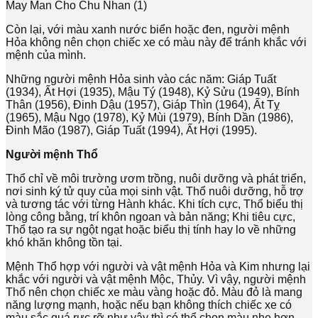
Còn lại, với màu xanh nước biển hoặc đen, người mệnh
Hỏa không nên chọn chiếc xe có màu này để tránh khắc với
mệnh của mình.
Những người mệnh Hỏa sinh vào các năm: Giáp Tuất
(1934), Ất Hợi (1935), Mậu Tý (1948), Kỷ Sửu (1949), Bính
Thân (1956), Đinh Dậu (1957), Giáp Thìn (1964), Ất Tỵ
(1965), Mậu Ngọ (1978), Kỷ Mùi (1979), Bính Dần (1986),
Đinh Mão (1987), Giáp Tuất (1994), Ất Hợi (1995).
Người mệnh Thổ
Thổ chỉ về môi trường ươm trồng, nuôi dưỡng và phát triển,
nơi sinh ký tử quy của mọi sinh vật. Thổ nuôi dưỡng, hỗ trợ
và tương tác với từng Hành khác. Khi tích cực, Thổ biểu thị
lòng công bằng, trí khôn ngoan và bản năng; Khi tiêu cực,
Thổ tạo ra sự ngột ngạt hoặc biểu thị tính hay lo về những
khó khăn không tồn tại.
Mệnh Thổ hợp với người và vật mệnh Hỏa và Kim nhưng lại
khắc với người và vật mệnh Mộc, Thủy. Vì vậy, người mệnh
Thổ nên chọn chiếc xe màu vàng hoặc đỏ. Màu đỏ là mang
năng lượng mạnh, hoặc nếu bạn không thích chiếc xe có
màu sắc quá rực rỡ như vậy thì có thể chọn màu nhẹ hơn