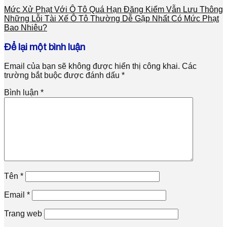
Mức Xử Phạt Với Ô Tô Quá Hạn Đăng Kiểm Vẫn Lưu Thông
Những Lỗi Tài Xế Ô Tô Thường Dễ Gặp Nhất Có Mức Phạt
Bao Nhiêu?
Để lại một bình luận
Email của bạn sẽ không được hiển thị công khai.
Các
trường bắt buộc được đánh dấu
*
Bình luận
*
Tên
*
Email
*
Trang web