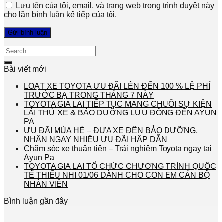
Lưu tên của tôi, email, và trang web trong trình duyệt này
cho lần bình luận kế tiếp của tôi.
Bài viết mới
LOẠT XE TOYOTA ƯU ĐÃI LÊN ĐẾN 100 % LỆ PHÍ
TRƯỚC BẠ TRONG THÁNG 7 NÀY
TOYOTA GIA LAI TIẾP TỤC MANG CHUỖI SỰ KIỆN
LÁI THỬ XE & BẢO DƯỠNG LƯU ĐỘNG ĐẾN AYUN
PA
ƯU ĐÃI MÙA HÈ – ĐƯA XE ĐẾN BẢO DƯỠNG,
NHẬN NGAY NHIỀU ƯU ĐÃI HẤP DẪN
Chăm sóc xe thuận tiện – Trải nghiệm Toyota ngay tại
Ayun Pa
TOYOTA GIA LAI TỔ CHỨC CHƯƠNG TRÌNH QUỐC
TẾ THIẾU NHI 01/06 DÀNH CHO CON EM CÁN BỘ
NHÂN VIÊN
Bình luận gần đây