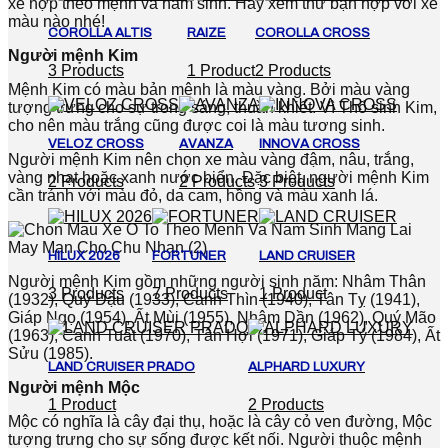
xe hợp theo mệnh và năm sinh. Hãy xem thử bạn hợp với xe
màu nào nhé!
COROLLA ALTIS
RAIZE
COROLLA CROSS
Người mệnh Kim
3 Products
1 Product
2 Products
Mệnh Kim có màu bản mệnh là màu vàng. Bởi màu vàng
tượng trưng cho sự trong sáng, thuần khiết. Vì Thổ sinh Kim,
cho nên màu trắng cũng được coi là màu tương sinh.
VELOZ CROSS
AVANZA
INNOVA CROSS
Người mệnh Kim nên chọn xe màu vàng đậm, nâu, trắng,
vàng nhạt hoặc xanh nước biển. Đặc biệt, người mệnh Kim
2 Products
2 Products
3 Products
cần tránh với màu đỏ, da cam, hồng và màu xanh lá.
HILUX 2026
FORTUNER
LAND CRUISER
Người mệnh Kim gồm những người sinh năm: Nhâm Thân
3 Products
7 Products
1 Product
(1932), Quý Dậu (1933), Canh Thìn (1940), Tân Tỵ (1941),
Giáp Ngọ (1954), Ất Mùi (1955), Nhâm Dần (1962), Quý Mão
(1963), Canh Tuất (1970), Tân Hợi (1971), Giáp Tý (1984), Ất
Sửu (1985).
LAND CRUISER PRADO
ALPHARD LUXURY
Người mệnh Mộc
1 Product
2 Products
Mộc có nghĩa là cây đại thụ, hoặc là cây cỏ ven đường, Mộc
tượng trưng cho sự sống được kết nối. Người thuộc mệnh