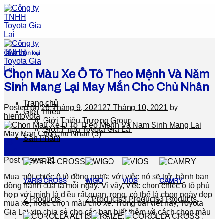
Skip
to
content
Chưa phân loại
Chọn Màu Xe Ô Tô Theo Mệnh Và Năm
Sinh Mang Lại May Mắn Cho Chủ Nhân
Trang chủ
Posted on
26 Tháng 9, 2021
27 Tháng 10, 2021
by
Giới Thiệu
hientoyota
Giới Thiệu Trương Group
Giới Thiệu Toyota Gia Lai
Sản Phẩm
26
Th9
Post Views:
21
Mua một chiếc ô tô đồng nghĩa với việc nó sẽ trở thành bạn
YARIS CROSS
WIGO
VIOS
CAMRY
đồng hành của ta mỗi ngày. Vì vậy, việc chọn chiếc ô tô phù
hợp với mình là điều rất quan trọng, có thể là chọn ngày đẹp
2 Products
2 Products
3 Products
3 Products
mua xe, hoặc chọn màu cho xe. Trong bài viết này, Toyota
Gia Lai xin chia sẻ cho các bạn biết thêm về cách chọn màu