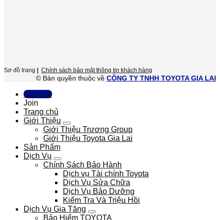
Sơ đồ trang
|
Chính sách bảo mật thông tin khách hàng
© Bản quyền thuộc về
CÔNG TY TNHH TOYOTA GIA LAI
Sign Up
Join
Trang chủ
Giới Thiệu
Giới Thiệu Trương Group
Giới Thiệu Toyota Gia Lai
Sản Phẩm
Dịch Vụ
Chính Sách Bảo Hành
Dịch vụ Tài chính Toyota
Dịch Vụ Sửa Chữa
Dịch Vụ Bảo Dưỡng
Kiểm Tra Và Triệu Hồi
Dịch Vụ Gia Tăng
Bảo Hiểm TOYOTA