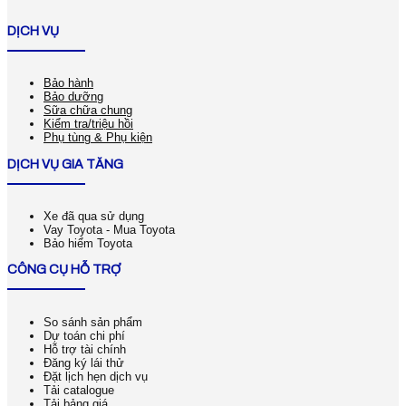
DỊCH VỤ
Bảo hành
Bảo dưỡng
Sữa chữa chung
Kiểm tra/triệu hồi
Phụ tùng & Phụ kiện
DỊCH VỤ GIA TĂNG
Xe đã qua sử dụng
Vay Toyota - Mua Toyota
Bảo hiểm Toyota
CÔNG CỤ HỖ TRỢ
So sánh sản phẩm
Dự toán chi phí
Hỗ trợ tài chính
Đăng ký lái thử
Đặt lịch hẹn dịch vụ
Tải catalogue
Tải bảng giá