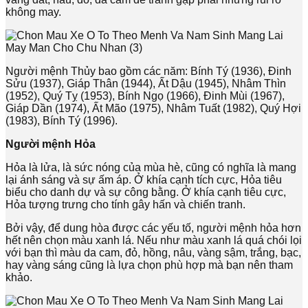
không may.
Người mệnh Thủy bao gồm các năm: Bính Tý (1936), Đinh
Sửu (1937), Giáp Thân (1944), Ất Dậu (1945), Nhâm Thìn
(1952), Quý Tỵ (1953), Bính Ngọ (1966), Đinh Mùi (1967),
Giáp Dần (1974), Ất Mão (1975), Nhâm Tuất (1982), Quý Hợi
(1983), Bính Tý (1996).
Người mệnh Hỏa
Hỏa là lửa, là sức nóng của mùa hè, cũng có nghĩa là mang
lại ánh sáng và sự ấm áp. Ở khía cạnh tích cực, Hỏa tiêu
biểu cho danh dự và sự công bằng. Ở khía cạnh tiêu cực,
Hỏa tượng trưng cho tính gây hấn và chiến tranh.
Bởi vậy, để dung hòa được các yếu tố, người mệnh hỏa hơn
hết nên chọn màu xanh lá. Nếu như màu xanh lá quá chói lọi
với bạn thì màu da cam, đỏ, hồng, nâu, vàng sậm, trắng, bạc,
hay vàng sáng cũng là lựa chọn phù hợp mà bạn nên tham
khảo.