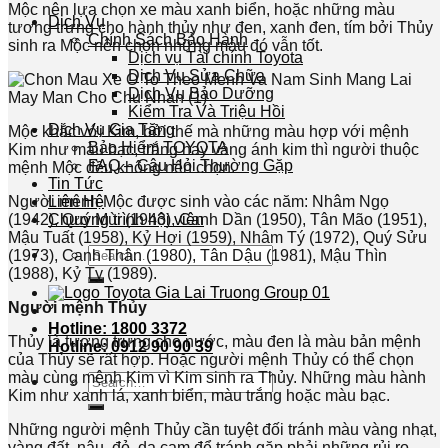
Mộc nên lựa chọn xe màu xanh biển, hoặc những màu
Dịch Vụ
tương trưng cho hành thủy như đen, xanh đen, tím bởi Thủy
Chính Sách Bảo Hành
sinh ra Mộc nên chọn những màu đó vẫn tốt.
Dịch vụ Tài chính Toyota
Dịch Vụ Sửa Chữa
Dịch Vụ Bảo Dưỡng
Kiểm Tra Và Triệu Hồi
Dịch Vụ Gia Tăng
Mộc khắc với Kim, bởi thế mà những màu hợp với mệnh
Bảo Hiểm TOYOTA
Kim như màu bạc, trắng hay vàng ánh kim thì người thuộc
FAQ – Câu Hỏi Thường Gặp
mệnh Mộc đều không nên chọn.
Tin Tức
Liên Hệ
Người mệnh Mộc được sinh vào các năm: Nhâm Ngọ
Chương trình hội viên
(1942), Quý Mùi (1943), Canh Dần (1950), Tân Mão (1951),
Mậu Tuất (1958), Kỷ Hợi (1959), Nhâm Tý (1972), Quý Sửu
Search
(1973), Canh Thân (1980), Tân Dậu (1981), Mậu Thìn
for:
(1988), Kỷ Tỵ (1989).
Người mệnh Thủy
Hotline: 1800 3372
Thủy là tượng trưng cho nước, màu đen là màu bản mệnh
Hotline: 0912 90 90 39
của Thủy sẽ rất hợp. Hoặc người mệnh Thủy có thể chọn
màu cùng mệnh Kim vì Kim sinh ra Thủy. Những màu hành
Search
Kim như xanh lá, xanh biển, màu trắng hoặc màu bạc.
for:
Những người mệnh Thủy cần tuyệt đối tránh màu vàng nhạt,
vàng đất, nâu, đỏ, da cam để tránh gặp phải những rủi ro