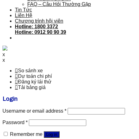
FAQ – Câu Hỏi Thường Gặp
Tin Tức
Liên Hệ
Chương trình hội viên
Hotline: 1800 3372
Hotline: 0912 90 90 39
x
x
So sánh xe
Dự toán chi phí
Đăng ký lái thử
Tải bảng giá
Login
Username or email address
*
Password
*
Remember me
Log in