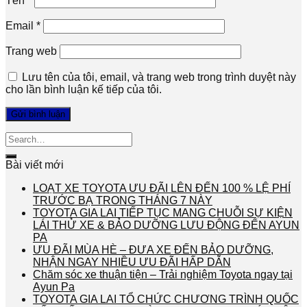
Tên
*
Email
*
Trang web
Lưu tên của tôi, email, và trang web trong trình duyệt này
cho lần bình luận kế tiếp của tôi.
Bài viết mới
LOẠT XE TOYOTA ƯU ĐÃI LÊN ĐẾN 100 % LỆ PHÍ
TRƯỚC BẠ TRONG THÁNG 7 NÀY
TOYOTA GIA LAI TIẾP TỤC MANG CHUỖI SỰ KIỆN
LÁI THỬ XE & BẢO DƯỠNG LƯU ĐỘNG ĐẾN AYUN
PA
ƯU ĐÃI MÙA HÈ – ĐƯA XE ĐẾN BẢO DƯỠNG,
NHẬN NGAY NHIỀU ƯU ĐÃI HẤP DẪN
Chăm sóc xe thuận tiện – Trải nghiệm Toyota ngay tại
Ayun Pa
TOYOTA GIA LAI TỔ CHỨC CHƯƠNG TRÌNH QUỐC