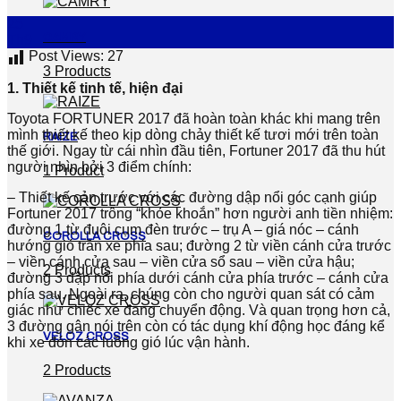
25
CAMRY
Th9
Post Views:
27
3 Products
1. Thiết kế tinh tế, hiện đại
Toyota FORTUNER 2017 đã hoàn toàn khác khi mang trên
mình thiết kế theo kịp dòng chảy thiết kế tươi mới trên toàn
RAIZE
thế giới. Ngay từ cái nhìn đầu tiên, Fortuner 2017 đã thu hút
người nhìn bởi 3 điểm chính:
1 Product
– Thiết kế cản trước với các đường dập nổi góc cạnh giúp
Fortuner 2017 trông “khỏe khoắn” hơn người anh tiền nhiệm:
đường 1 từ đuôi cụm đèn trước – trụ A – giá nóc – cánh
COROLLA CROSS
hướng gió trần xe phía sau; đường 2 từ viền cánh cửa trước
– viền cánh cửa sau – viền cửa sổ sau – viền cửa hậu;
2 Products
đường 3 dập nổi phía dưới cánh cửa phía trước – cánh cửa
phía sau. Ngoài ra, chúng còn cho người quan sát có cảm
giác như chiếc xe đang chuyển động. Và quan trọng hơn cả,
3 đường gân nói trên còn có tác dụng khí động học đáng kể
VELOZ CROSS
khi xe đón các luồng gió lúc vận hành.
2 Products