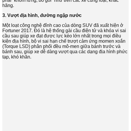
phải “khom lưng, bó gối” như trên các xe cùng loại, khác
hãng.
3. Vượt địa hình, đường ngập nước
Một loạt công nghệ đỉnh cao của dòng SUV đã xuất hiện ở
Fortuner 2017. Đó là hệ thống gài cầu điện tử và khóa vi sai
cầu sau giúp xe đạt được lực kéo lớn nhất trong mọi điều
kiện địa hình, bộ vi sai hạn chế trượt cảm ứng momen xoắn
(Torque LSD) phân phối đều mô-men giữa bánh trước và
bánh sau, giúp xe dễ dàng vượt qua các dạng địa hình phức
tạp, khó khăn.