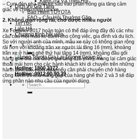
Kiểm Tra Và Triệu Hồi
– Cụm đèn pha thiết kế sâu vào phần hông gia tăng cảm
Dịch Vụ Gia Tăng
giác về chiều rộng của xe.
Bảo Hiểm TOYOTA
FAQ – Câu Hỏi Thường Gặp
2. Không gian rộng rãi, chở được nhiều người
Tin Tức
Liên Hệ
Xe Fortuner 2017 hoàn toàn có thể đáp ứng đầy đủ các nhu
Chương trình hội viên
cầu của một mẫu xe dành cho công việc, gia đình và du lịch.
So với người anh của mình, mẫu xe này có không gian rộng
Search
rãi hơn với khoảng trần xe người lái tăng 16 (mm), khoảng
for:
trần xe ở hàng ghế thứ hai tăng 14 (mm), khoảng đầu gối
hàng ghế thứ hai được gia tăng 115 (mm), mang lại cảm giác
thoải mái hơn cho các hành khách khi di chuyển trên những
Hotline: 1800 3372
hành trình dài. Hơn nữa, nếu cần phải chuyên chở hàng
Hotline: 0912 90 90 39
cồng kềnh thì khả năng gập của hàng ghế thứ 2 và 3 sẽ đáp
ứng phần nào nhu cầu của người dùng.
Search
for: