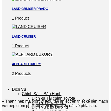
LAND CRUISER PRADO
1 Product
LAND CRUISER
1 Product
ALPHARD LUXURY
2 Products
Dịch Vụ
Chính Sách Bảo Hành
Dịch vụ Tài chính Toyota
– Thanh nẹp mạ crôm ở lưới tản nhiệt trên thiết kế liền mạch
Dịch Vụ Sửa Chữa
với nẹp crôm phía trên đèn trước, kéo dài về phía sau.
Dịch Vụ Bảo Dưỡng