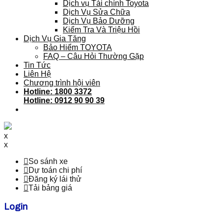
Dịch vụ Tài chính Toyota
Dịch Vụ Sửa Chữa
Dịch Vụ Bảo Dưỡng
Kiểm Tra Và Triệu Hồi
Dịch Vụ Gia Tăng
Bảo Hiểm TOYOTA
FAQ – Câu Hỏi Thường Gặp
Tin Tức
Liên Hệ
Chương trình hội viên
Hotline: 1800 3372
Hotline: 0912 90 90 39
x
x
So sánh xe
Dự toán chi phí
Đăng ký lái thử
Tải bảng giá
Login