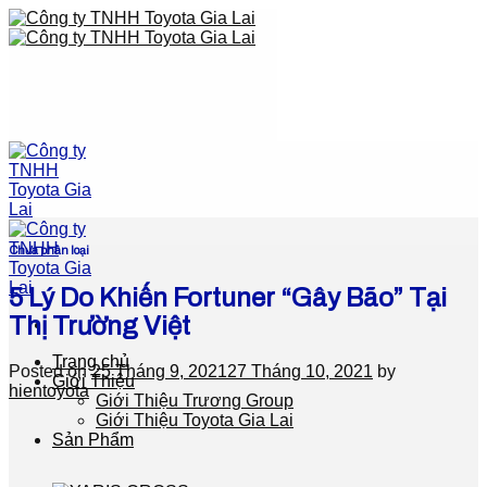
Skip
to
content
Chưa phân loại
5 Lý Do Khiến Fortuner “Gây Bão” Tại
Thị Trường Việt
Trang chủ
Posted on
25 Tháng 9, 2021
27 Tháng 10, 2021
by
Giới Thiệu
hientoyota
Giới Thiệu Trương Group
Giới Thiệu Toyota Gia Lai
Sản Phẩm