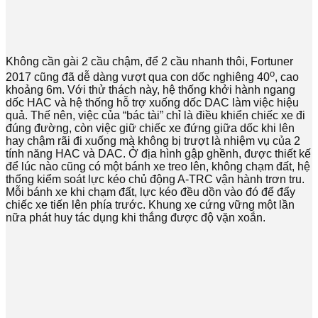
Không cần gài 2 cầu chậm, để 2 cầu nhanh thôi, Fortuner
o
2017 cũng đã dễ dàng vượt qua con dốc nghiêng 40
, cao
khoảng 6m. Với thử thách này, hệ thống khởi hành ngang
dốc HAC và hệ thống hỗ trợ xuống dốc DAC làm việc hiệu
quả. Thế nên, việc của “bác tài” chỉ là điều khiển chiếc xe đi
đúng đường, còn việc giữ chiếc xe đứng giữa dốc khi lên
hay chậm rãi đi xuống mà không bị trượt là nhiệm vụ của 2
tính năng HAC và DAC. Ở địa hình gập ghềnh, được thiết kế
để lúc nào cũng có một bánh xe treo lên, không chạm đất, hệ
thống kiểm soát lực kéo chủ động A-TRC vận hành trơn tru.
Mỗi bánh xe khi chạm đất, lực kéo đều dồn vào đó để đẩy
chiếc xe tiến lên phía trước. Khung xe cứng vững một lần
nữa phát huy tác dụng khi thắng được độ vặn xoắn.