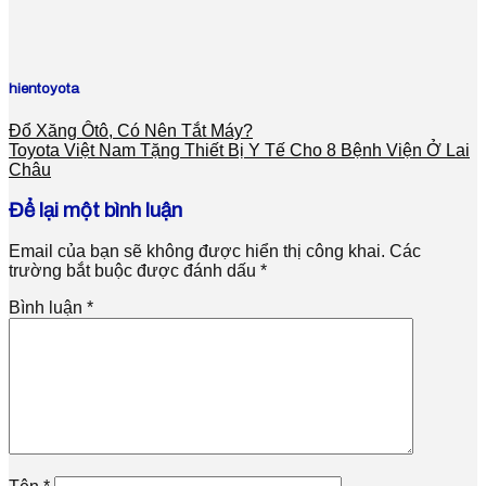
hientoyota
Đổ Xăng Ôtô, Có Nên Tắt Máy?
Toyota Việt Nam Tặng Thiết Bị Y Tế Cho 8 Bệnh Viện Ở Lai
Châu
Để lại một bình luận
Email của bạn sẽ không được hiển thị công khai.
Các
trường bắt buộc được đánh dấu
*
Bình luận
*