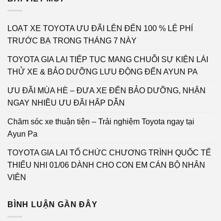
LOẠT XE TOYOTA ƯU ĐÃI LÊN ĐẾN 100 % LỆ PHÍ
TRƯỚC BẠ TRONG THÁNG 7 NÀY
TOYOTA GIA LAI TIẾP TỤC MANG CHUỖI SỰ KIỆN LÁI
THỬ XE & BẢO DƯỠNG LƯU ĐỘNG ĐẾN AYUN PA
ƯU ĐÃI MÙA HÈ – ĐƯA XE ĐẾN BẢO DƯỠNG, NHẬN
NGAY NHIỀU ƯU ĐÃI HẤP DẪN
Chăm sóc xe thuận tiện – Trải nghiệm Toyota ngay tại
Ayun Pa
TOYOTA GIA LAI TỔ CHỨC CHƯƠNG TRÌNH QUỐC TẾ
THIẾU NHI 01/06 DÀNH CHO CON EM CÁN BỘ NHÂN
VIÊN
BÌNH LUẬN GẦN ĐÂY