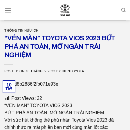
Skip
to
content
THÔNG TIN HỮU ÍCH
“VÉN MÀN” TOYOTA VIOS 2023 BỨT
PHÁ AN TOÀN, MỞ NGÀN TRẢI
NGHIỆM
POSTED ON
10 THÁNG 5, 2023
BY
HIENTOYOTA
10
Th5
Post Views:
22
“VÉN MÀN” TOYOTA VIOS 2023
BỨT PHÁ AN TOÀN, MỞ NGÀN TRẢI NGHIỆM
Với sức hút không thể phủ nhận Toyota Vios 2023 đã
chính thức ra mắt phiên bản mới cùng màn lột xác: