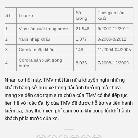
Số
Thời gian sản
STT
Loại xe
lượng
xuất
1
Vios sản xuất trong nước
21.948
9/2007-12/2012
2
Yaris nhập khẩu
1.877
9/2009-8/2012
3
Corolla nhập khẩu
148
11/2004-04/2005
Corolla sản xuất trong
4
8.036
7/2008-12/2009
nước
Nhân cơ hội này, TMV một lần nữa khuyến nghị những
khách hàng sở hữu xe trong dải ảnh hưởng mà chưa
mang xe đến các trạm sửa chữa của TMV có thể tiếp tục
liên hệ với các đại lý của TMV để được hỗ trợ và tiến hành
kiểm tra, thay thế miễn phí cụm bơm khí trong túi khí hành
khách phía trước của xe.