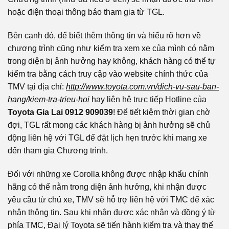
hoặc điện thoại thông báo tham gia từ TGL.
Bên cạnh đó, để biết thêm thông tin và hiểu rõ hơn về
chương trình cũng như kiểm tra xem xe của mình có nằm
trong diện bị ảnh hưởng hay không, khách hàng có thể tự
kiểm tra bằng cách truy cập vào website chính thức của
TMV tại địa chỉ:
http://www.toyota.com.vn/dich-vu-sau-ban-
hang/kiem-tra-trieu-hoi
hay liên hệ trực tiếp Hotline của
Toyota Gia Lai 0912 909039
! Để tiết kiệm thời gian chờ
đợi, TGL rất mong các khách hàng bị ảnh hưởng sẽ chủ
động liên hệ với TGL để đặt lịch hẹn trước khi mang xe
đến tham gia Chương trình.
Đối với những xe Corolla không được nhập khẩu chính
hãng có thể nằm trong diện ảnh hưởng, khi nhận được
yêu cầu từ chủ xe, TMV sẽ hỗ trợ liên hệ với TMC để xác
nhận thông tin. Sau khi nhận được xác nhận và đồng ý từ
phía TMC, Đại lý Toyota sẽ tiến hành kiểm tra và thay thế