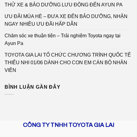
THỬ XE & BẢO DƯỠNG LƯU ĐỘNG ĐẾN AYUN PA
ƯU ĐÃI MÙA HÈ – ĐƯA XE ĐẾN BẢO DƯỠNG, NHẬN
NGAY NHIỀU ƯU ĐÃI HẤP DẪN
Chăm sóc xe thuận tiện – Trải nghiệm Toyota ngay tại
Ayun Pa
TOYOTA GIA LAI TỔ CHỨC CHƯƠNG TRÌNH QUỐC TẾ
THIẾU NHI 01/06 DÀNH CHO CON EM CÁN BỘ NHÂN
VIÊN
BÌNH LUẬN GẦN ĐÂY
CÔNG TY TNHH TOYOTA GIA LAI