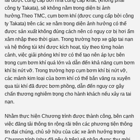
lái được cung cấp bởi nhà cung cấp khác (không phải
công ty Takata), sẽ không nằm trong diện bị ảnh
hưởng.Theo TMC, cụm bơm khí (được cung cấp bởi công
ty Takata) trên các xe nằm trong diện ảnh hưởng có thể
được sản xuất không đúng cách nên có nguy cơ bị hơi ẩm
xâm nhập theo thời gian. Trong trường hợp xe gặp tai nạn
và hệ thống túi khí được kích hoạt, tùy theo từng hoàn
cảnh, việc giải phóng khí trơ có thể tạo nên áp lực bên
trong cụm bơm khí quá lớn và dẫn đến khả năng cụm bơm
khí bị nứt vỡ. Trong trường hợp cụm bơm khí bị nứt vỡ,
các mảnh kim loại của bơm khí có thể bắn văng ra xuyên
qua túi khí đã được bơm phồng, dẫn đến nguy cơ gây
chấn thương nghiêm trọng cho hành khách nếu xảy ra tai
nạn.
Nhằm thực hiện Chương trình được thành công, bên cạnh
việc đăng tải thông tin rộng rãi trên các phương tiện thông
tin đại chúng, chủ sở hữu của các xe ảnh hưởng trong
Chương trình (như đã nêu ở trên) sẽ nhận được thư mời