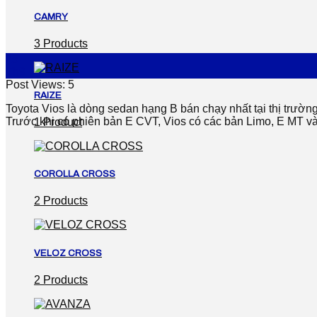
CAMRY
3 Products
25
Th9
Post Views:
5
RAIZE
Toyota Vios là dòng sedan hạng B bán chạy nhất tại thị trườn
Trước khi có phiên bản E CVT, Vios có các bản Limo, E MT và
1 Product
COROLLA CROSS
2 Products
VELOZ CROSS
2 Products