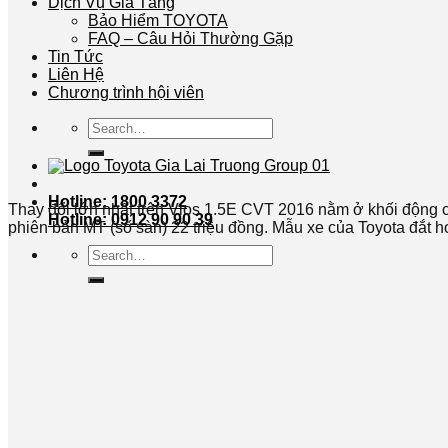
Dịch Vụ Gia Tăng
Bảo Hiểm TOYOTA
FAQ – Câu Hỏi Thường Gặp
Tin Tức
Liên Hệ
Chương trình hội viên
Search
for:
Hotline: 1800 3372
Thay đổi lớn nhất trên Vios 1.5E CVT 2016 nằm ở khối động 
Hotline: 0912 90 90 39
phiên bản MT (số sàn) 22 triệu đồng. Mẫu xe của Toyota đắt hơ
Search
for: