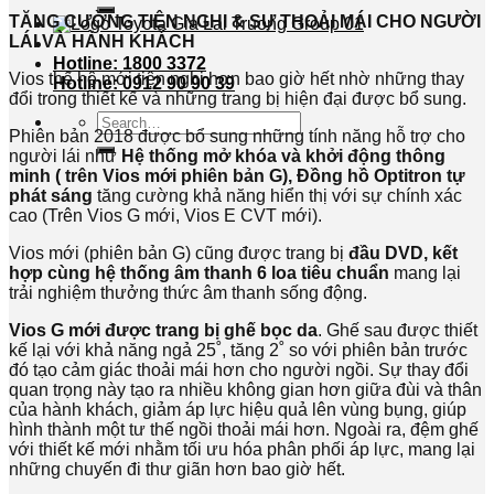
TĂNG CƯỜNG TIỆN NGHI & SỰ THOẢI MÁI CHO NGƯỜI
LÁI VÀ HÀNH KHÁCH
Hotline: 1800 3372
Vios thế hệ mới tiện nghi hơn bao giờ hết nhờ những thay
Hotline: 0912 90 90 39
đổi trong thiết kế và những trang bị hiện đại được bổ sung.
Search
Phiên bản 2018 được bổ sung những tính năng hỗ trợ cho
for:
người lái như
Hệ thống mở khóa và khởi động thông
minh ( trên Vios mới phiên bản G),
Đồng hồ Optitron tự
phát sáng
tăng cường khả năng hiển thị với sự chính xác
cao (Trên Vios G mới, Vios E CVT mới).
Vios mới (phiên bản G) cũng được trang bị
đầu DVD, kết
hợp cùng hệ thống âm thanh 6 loa tiêu chuẩn
mang lại
trải nghiệm thưởng thức âm thanh sống động.
Vios
G mới được trang bị ghế bọc da
. Ghế sau được thiết
kế lại với khả năng ngả 25˚, tăng 2˚ so với phiên bản trước
đó tạo cảm giác thoải mái hơn cho người ngồi. Sự thay đổi
quan trọng này tạo ra nhiều không gian hơn giữa đùi và thân
của hành khách, giảm áp lực hiệu quả lên vùng bụng, giúp
hình thành một tư thế ngồi thoải mái hơn. Ngoài ra, đệm ghế
với thiết kế mới nhằm tối ưu hóa phân phối áp lực, mang lại
những chuyến đi thư giãn hơn bao giờ hết.