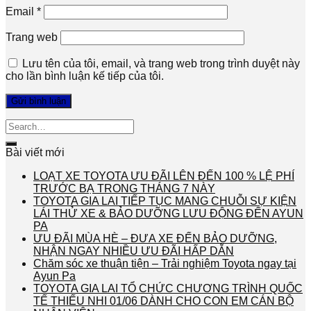
Email
*
Trang web
Lưu tên của tôi, email, và trang web trong trình duyệt này
cho lần bình luận kế tiếp của tôi.
Bài viết mới
LOẠT XE TOYOTA ƯU ĐÃI LÊN ĐẾN 100 % LỆ PHÍ
TRƯỚC BẠ TRONG THÁNG 7 NÀY
TOYOTA GIA LAI TIẾP TỤC MANG CHUỖI SỰ KIỆN
LÁI THỬ XE & BẢO DƯỠNG LƯU ĐỘNG ĐẾN AYUN
PA
ƯU ĐÃI MÙA HÈ – ĐƯA XE ĐẾN BẢO DƯỠNG,
NHẬN NGAY NHIỀU ƯU ĐÃI HẤP DẪN
Chăm sóc xe thuận tiện – Trải nghiệm Toyota ngay tại
Ayun Pa
TOYOTA GIA LAI TỔ CHỨC CHƯƠNG TRÌNH QUỐC
TẾ THIẾU NHI 01/06 DÀNH CHO CON EM CÁN BỘ