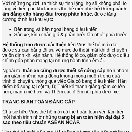
Với những người ưa thích sự tĩnh lặng, họ sẽ không phải lo
lắng về tiếng ồn khi lái Vios thế hệ mới nhờ
hệ thống cách
âm đẳng cấp hàng đầu trong phân khúc,
được tăng
cường ở nhiều khu vực:
Bên trong và bên ngoài bảng điều khiển
Sàn xe, kính chắn gió & phần lưới tản nhiệt phía trước
Hệ thống treo được cải thiện
trên Vios thế hệ mới đạt
được sự cân bằng tối ưu về mức độ thoải mái khi di chuyển
và ổn định khi vận hành. Hệ thống lò xo, giảm xóc được điều
chỉnh góp phần mang lại những hành trình êm ái.
Ngoài ra,
thân xe cũng được thiết kế cứng cáp
hơn nhằm
làm giảm những rung động không mong muốn trong quá
trình di chuyển, thông qua việc Gia cố bảng điều khiển; Hàn
điểm bổ sung tại cột trụ B; Thiết kế thanh giằng gầm xe lớn
hơn, mạnh mẽ hơn; và Thêm các điểm nối phía dưới xe.
TRANG BỊ AN TOÀN ĐẲNG CẤP
Chủ sở hữu Vios thế hệ mới có thể hoàn toàn yên tâm trên
mỗi hành trình nhờ những
trang bị an toàn hiện đại đạt 5
sao theo tiêu chuẩn ASEAN NCAP.