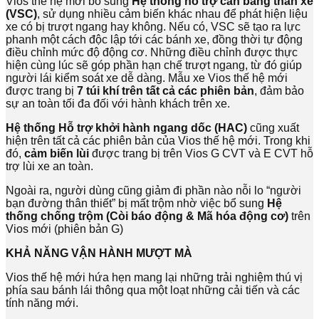
Vios thế hệ mới bổ sung
Hệ thống hỗ trợ cân bằng thân xe
(VSC)
, sử dụng nhiều cảm biến khác nhau để phát hiện liệu
xe có bị trượt ngang hay không. Nếu có, VSC sẽ tạo ra lực
phanh một cách độc lập tới các bánh xe, đồng thời tự động
điều chỉnh mức độ động cơ. Những điều chỉnh được thực
hiện cùng lúc sẽ góp phần hạn chế trượt ngang, từ đó giúp
người lái kiểm soát xe dễ dàng. Mẫu xe Vios thế hệ mới
được trang bị
7 túi khí trên tất cả các phiên bản
, đảm bảo
sự an toàn tối đa đối với hành khách trên xe.
Hệ thống
Hỗ trợ khởi hành ngang dốc (HAC)
cũng xuất
hiện trên tất cả các phiên bản của Vios thế hệ mới. Trong khi
đó,
cảm biến lùi
được trang bị trên Vios G CVT và E CVT hỗ
trợ lùi xe an toàn.
Ngoài ra, người dùng cũng giảm đi phần nào nỗi lo “người
bạn đường thân thiết” bị mất trộm nhờ việc bổ sung
Hệ
thống chống trộm (Còi báo động & Mã hóa động cơ)
trên
Vios mới (phiên bản G)
KHẢ NĂNG VẬN HÀNH MƯỢT MÀ
Vios thế hệ mới hứa hẹn mang lại những trải nghiệm thú vị
phía sau bánh lái thông qua một loạt những cải tiến và các
tính năng mới.