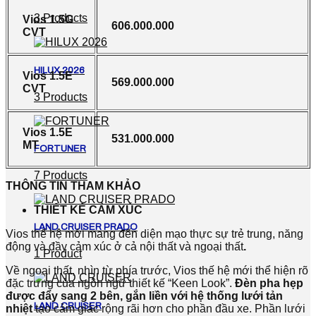
3 Products
Vios 1.5G
606.000.000
CVT
HILUX 2026
Vios 1.5E
569.000.000
CVT
3 Products
Vios 1.5E
531.000.000
MT
FORTUNER
7 Products
THÔNG TIN THAM KHẢO
THIẾT KẾ CẢM XÚC
LAND CRUISER PRADO
Vios thế hệ mới mang đến diện mạo thực sự trẻ trung, năng
động và đầy cảm xúc ở cả nội thất và ngoại thất
.
1 Product
Về ngoại thất, nhìn từ phía trước, Vios thế hệ mới thể hiện rõ
đặc trưng của ngôn ngữ thiết kế “Keen Look”.
Đèn pha hẹp
được đẩy sang 2 bên, gắn liền với hệ thống lưới tản
LAND CRUISER
nhiệt
tạo cảm giác rộng rãi hơn cho phần đầu xe. Phần lưới