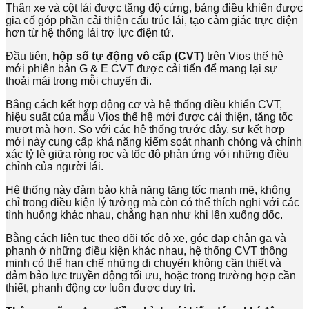
Thân xe và cột lái được tăng độ cứng, bảng điều khiển được
gia cố góp phần cải thiện cấu trúc lái, tạo cảm giác trực diện
hơn từ hệ thống lái trợ lực điện tử.
Đầu tiên,
hộp số tự động vô cấp (CVT)
trên Vios thế hệ
mới phiên bản G & E CVT được cải tiến để mang lại sự
thoải mái trong mỗi chuyến đi.
Bằng cách kết hợp động cơ và hệ thống điều khiển CVT,
hiệu suất của mẫu Vios thế hệ mới được cải thiện, tăng tốc
mượt mà hơn. So với các hệ thống trước đây, sự kết hợp
mới này cung cấp khả năng kiểm soát nhanh chóng và chính
xác tỷ lệ giữa ròng rọc và tốc độ phản ứng với những điều
chỉnh của người lái.
Hệ thống này đảm bảo khả năng tăng tốc mạnh mẽ, không
chỉ trong điều kiện lý tưởng mà còn có thể thích nghi với các
tình huống khác nhau, chẳng hạn như khi lên xuống dốc.
Bằng cách liên tục theo dõi tốc độ xe, góc đạp chân ga và
phanh ở những điều kiện khác nhau, hệ thống CVT thông
minh có thể hạn chế những di chuyển không cần thiết và
đảm bảo lực truyền động tối ưu, hoặc trong trường hợp cần
thiết, phanh động cơ luôn được duy trì.