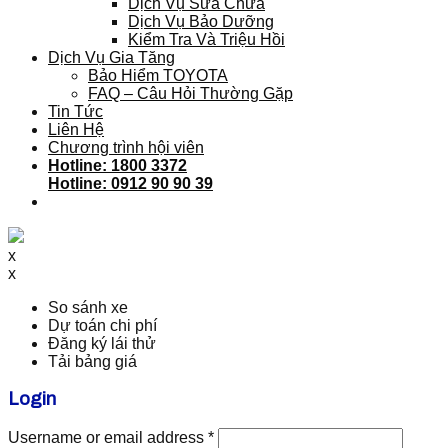
Dịch Vụ Sửa Chữa
Dịch Vụ Bảo Dưỡng
Kiểm Tra Và Triệu Hồi
Dịch Vụ Gia Tăng
Bảo Hiểm TOYOTA
FAQ – Câu Hỏi Thường Gặp
Tin Tức
Liên Hệ
Chương trình hội viên
Hotline: 1800 3372
Hotline: 0912 90 90 39
x
x
So sánh xe
Dự toán chi phí
Đăng ký lái thử
Tải bảng giá
Login
Username or email address
*