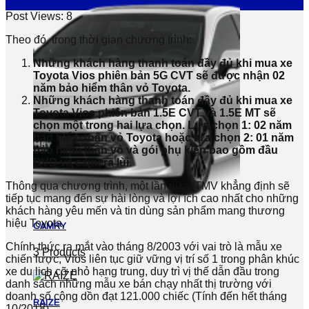
Th9
Post Views:
8
Theo đó, trong thời gian chương trình:
Những khách hàng thanh toán đầy đủ khi mua xe
Toyota
Vios
phiên bản
5
G
CVT
sẽ được nhận
02
năm
bảo hiểm thân vỏ Toyota
.
Những khách hàng thanh toán đầy đủ khi mua xe
Toyota Vios
phiên bản 1.5E CVT và 1.5E MT sẽ
chọn một trong hai lựa chọn. Lựa chọn 1: 02 năm
bảo hiểm thân vỏ Toyota hoặc lựa chọn 2: 01 năm
bảo hiểm thân vỏ và gói phụ kiện bao gồm đầu
DVD và camera lùi
.
Thông qua chương trình, một lần nữa, TMV khẳng định sẽ
tiếp tục mang đến sự hài lòng và lợi ích cao nhất cho những
khách hàng yêu mến và tin dùng sản phẩm mang thương
hiệu Toyota.
CAMRY
Chính thức ra mắt vào tháng 8/2003 với vai trò là mẫu xe
3 Products
chiến lược, Vios liên tục giữ vững vị trí số 1 trong phân khúc
xe du lịch cỡ nhỏ hạng trung, duy trì vị thế dẫn đầu trong
danh sách những mẫu xe bán chạy nhất thị trường với
doanh số cộng dồn đạt 121.000 chiếc (Tính đến hết tháng
RAIZE
10/2018).