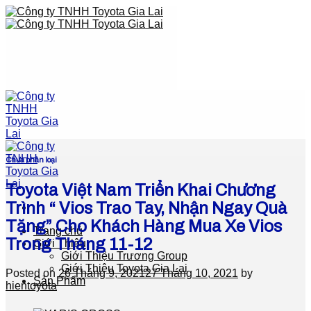
Skip
to
content
Chưa phân loại
Toyota Việt Nam Triển Khai Chương
Trình “ Vios Trao Tay, Nhận Ngay Quà
Tặng” Cho Khách Hàng Mua Xe Vios
Trang chủ
Trong Tháng 11-12
Giới Thiệu
Giới Thiệu Trương Group
Giới Thiệu Toyota Gia Lai
Posted on
26 Tháng 9, 2021
27 Tháng 10, 2021
by
Sản Phẩm
hientoyota