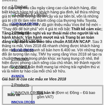
1 Product
Để đáp ứng nhu cầu ngày càng cao của khách hàng, đặc
biệt khách hàng trẻ và khách hàng gia đình, kế thừa những
giá trị về chất lượng, độ tin cậy và sự bền bỉ, vốn là những
giá trị cốt lõi làm nên thành công của thương hiệu Toyota,
COROLLA CROSS
đầu tháng 8/2018, TMV đã giới thiệu mẫu Vios thế hệ mới –
“Thay đổi để bứt phá” với 4 giá trị nổi bật:
Thiết kế cảm xúc;
2 Products
Tăng cường tiện nghi và sự thoải mái cho người lái và
hành khách; Vận hành mượt mà và Trang bị an toàn
đẳng cấp đạt 5 sao theo tiêu chuẩn ASEAN NCAP
. Sau 3
tháng ra mắt, Vios 2018 đã nhanh chóng được khách hàng
đón nhận và đạt doanh số bán hơn 6.400 xe. Với những thay
VELOZ CROSS
đổi ấn tượng lần này, TMV hy vọng rằng Vios 2018 sẽ tạo ra
chuẩn mực mới trong phân khúc xe hạng trung cỡ nhỏ, thể
2 Products
hiện được phong cách sống của chủ nhân, trở thành người
bạn đồng hành thân thiết mang lại những trải nghiệm thú vị
và là niềm tự hào của mỗi chủ sở hữu.
AVANZA
Giá bán lẻ của các mẫu xe Vios 2018
2 Products
Giá bán lẻ
(Đơn vị: Đồng – Đã bao
Mẫu xe
gồm VAT)
INNOVA CROSS