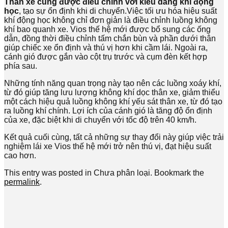
Thân xe cũng được điều chỉnh với kiểu dáng khí động
học
, tạo sự ổn định khi di chuyển.Việc tối ưu hóa hiệu suất
khí động học không chỉ đơn giản là điều chỉnh luồng không
khí bao quanh xe. Vios thế hệ mới được bổ sung các ống
dẫn, đồng thời điều chỉnh tấm chắn bùn và phần dưới thân
giúp chiếc xe ổn định và thú vị hơn khi cầm lái. Ngoài ra,
cánh gió được gắn vào cột trụ trước và cụm đèn kết hợp
phía sau.
Những tính năng quan trọng này tạo nên các luồng xoáy khí,
từ đó giúp tăng lưu lượng không khí dọc thân xe, giảm thiểu
một cách hiệu quả luồng không khí yếu sát thân xe, từ đó tạo
ra luồng khí chính. Lợi ích của cánh gió là tăng độ ổn định
của xe, đặc biệt khi di chuyển với tốc độ trên 40 km/h.
Kết quả cuối cùng, tất cả những sự thay đổi này giúp việc trải
nghiệm lái xe Vios thế hệ mới trở nên thú vị, đạt hiệu suất
cao hơn.
This entry was posted in Chưa phân loại. Bookmark the
permalink
.