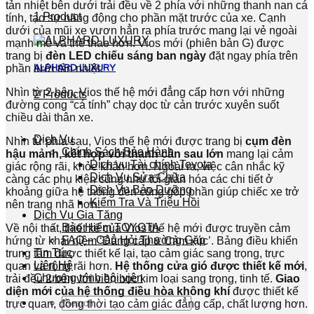
tản nhiệt bên dưới trải đều về 2 phía với những thanh nan cá
1 Product
tính, tạo sự năng động cho phần mặt trước của xe. Cạnh
dưới của mũi xe vươn hẳn ra phía trước mang lại vẻ ngoài
mạnh mẽ và thể thao hơn. Vios mới (phiên bản G) được
trang bị
đèn LED chiếu sáng ban ngày
đặt ngay phía trên
phần lưới tản nhiệt.
ALPHARD LUXURY
Nhìn từ 2 bên, Vios thế hệ mới đẳng cấp hơn với những
2 Products
đường cong “cá tính” chạy dọc từ cản trước xuyên suốt
chiều dài thân xe.
Dịch Vụ
Nhìn từ phía sau, Vios thế hệ mới được trang bị
cụm đèn
Chính Sách Bảo Hành
hậu mảnh, kết hợp với thanh cản sau lớn
mang lại cảm
Dịch vụ Tài chính Toyota
giác rộng rãi, khỏe khắn hơn. Ngoài ra, việc cân nhắc kỹ
Dịch Vụ Sửa Chữa
càng các phụ kiện cũng như tối giản hóa các chi tiết ở
Dịch Vụ Bảo Dưỡng
khoảng giữa hệ thống đèn cũng góp phần giúp chiếc xe trở
Kiểm Tra Và Triệu Hồi
nên trang nhã hơn.
Dịch Vụ Gia Tăng
Bảo Hiểm TOYOTA
Về nội thất, thiết kế của Vios thế hệ mới được truyền cảm
FAQ – Câu Hỏi Thường Gặp
hứng từ khái niệm ‘Đẳng cấp & Cảm xúc’. Bảng điều khiển
Tin Tức
trung tâm được thiết kế lại, tạo cảm giác sang trọng, trực
Liên Hệ
quan và rộng rãi hơn.
Hệ thống cửa gió được thiết kế mới
,
Chương trình hội viên
trải đều 2 bên với viền bọc kim loại sang trọng, tinh tế.
Giao
diện mới của hệ thống điều hòa không khí
được thiết kế
Search
trực quan, đồng thời tạo cảm giác đẳng cấp, chất lượng hơn.
for: