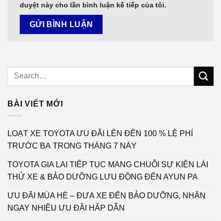
duyệt này cho lần bình luận kế tiếp của tôi.
BÀI VIẾT MỚI
LOẠT XE TOYOTA ƯU ĐÃI LÊN ĐẾN 100 % LỆ PHÍ
TRƯỚC BẠ TRONG THÁNG 7 NÀY
TOYOTA GIA LAI TIẾP TỤC MANG CHUỖI SỰ KIỆN LÁI
THỬ XE & BẢO DƯỠNG LƯU ĐỘNG ĐẾN AYUN PA
ƯU ĐÃI MÙA HÈ – ĐƯA XE ĐẾN BẢO DƯỠNG, NHẬN
NGAY NHIỀU ƯU ĐÃI HẤP DẪN