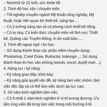
– Nam/nữ từ 22 tuổi, sức khỏe tốt
2. Trình độ học vấn / chuyên môn
– Tốt nghiệp chuyên ngành Mỹ thuật công nghiệp, Mỹ
thuật, hoặc liên quan tới thiết kế, sáng tạo….
– Có ý tưởng sáng tạo và có phong cách thiết kế riêng.
– Có tư duy, Có kiến thức chuyên môn về lĩnh vực Thiết
kế, Quảng cáo Truyền thông, In ấn xuất bản;….
3. Trình độ ngoại ngữ / tin học:
– Sử dụng thành thạo các phần mềm chuyên dụng: ,
Photoshop, Corel Draw, Illutractor, Indesign…; Sử dụng
thành thạo tin học văn phòng (words, excel, duyệt mail…);
4. Năng lực / kỹ năng:
– Kỹ năng giao tiếp, trình bày;
– Kỹ năng giải quyết vấn đề, kỹ năng làm việc nhóm, làm
việc độc lập và có thể làm việc dưới áp lực cao;
5. Số năm kinh nghiệm làm việc:
– Có ít nhất 1 năm kinh nghiệm ở vị trí tương đương. Ưu
tiên ứng viên đã từng làm việc trong môi trường ô tô