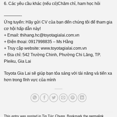
6. Các yêu cầu khác (nếu có)Chăm chỉ, ham học hỏi
————-
Ứng tuyển: Hãy gửi CV của bạn đến chúng tôi để tham gia
cơ hội hấp dẫn này!
+ Email: thihang.hc@toyotagialai.com.vn
+ Điện thoại: 0917998835 – Ms Hằng
+ Truy cập website: www.toyotagialai.com.vn
+ Địa chỉ: 542 Trường Chinh, Phường Chi Lăng, TP.
Pleiku, Gia Lai
Toyota Gia Lai sẽ giúp bạn tỏa sáng với tài năng và tiến xa
hơn trong lĩnh vực của mình
This entry was posted in
Tin Tức Chung
. Bookmark the
permalink
.