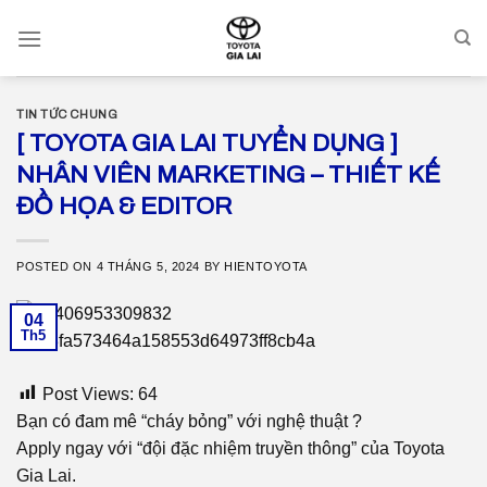
Skip
to
content
TIN TỨC CHUNG
[ TOYOTA GIA LAI TUYỂN DỤNG ]
NHÂN VIÊN MARKETING – THIẾT KẾ
ĐỒ HỌA & EDITOR
POSTED ON
4 THÁNG 5, 2024
BY
HIENTOYOTA
04
Th5
Post Views:
64
Bạn có đam mê “cháy bỏng” với nghệ thuật ?
Apply ngay với “đội đặc nhiệm truyền thông” của Toyota
Gia Lai.