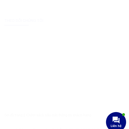
THEO DÕI CHÚNG TÔI
Sơ đồ trang
|
Chính sách bảo mật thông tin khách hàng
Liên hệ