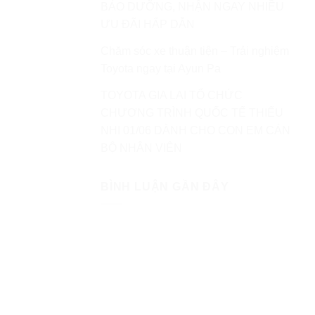
BẢO DƯỠNG, NHẬN NGAY NHIỀU
ƯU ĐÃI HẤP DẪN
Chăm sóc xe thuận tiện – Trải nghiệm
Toyota ngay tại Ayun Pa
TOYOTA GIA LAI TỔ CHỨC
CHƯƠNG TRÌNH QUỐC TẾ THIẾU
NHI 01/06 DÀNH CHO CON EM CÁN
BỘ NHÂN VIÊN
BÌNH LUẬN GẦN ĐÂY