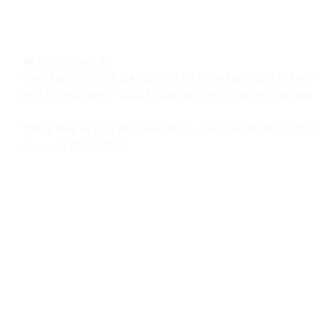
Post Views:
37
“THỂ HIỆN SỰ ĐA DẠNG CỦA SẢN PHẨM, DỊCH VỤ H
HIỂU CŨNG NHƯ TRẢI NGHIỆM QUYẾT ĐỊNH CỦA MÌN
Thông điệp từ Ông Hiroyuki Ueda – Tổng Giám đốc Công ty T
vào ngày 08/01/2021.