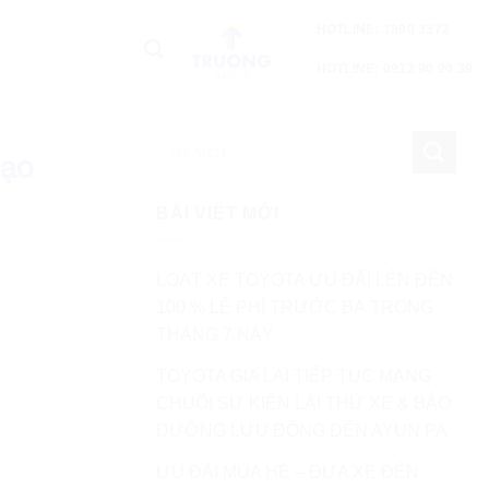
HOTLINE: 1800 3372
HOTLINE: 0912 90 90 39
Đạo
BÀI VIẾT MỚI
LOẠT XE TOYOTA ƯU ĐÃI LÊN ĐẾN
100 % LỆ PHÍ TRƯỚC BẠ TRONG
THÁNG 7 NÀY
TOYOTA GIA LAI TIẾP TỤC MANG
CHUỖI SỰ KIỆN LÁI THỬ XE & BẢO
DƯỠNG LƯU ĐỘNG ĐẾN AYUN PA
ƯU ĐÃI MÙA HÈ – ĐƯA XE ĐẾN