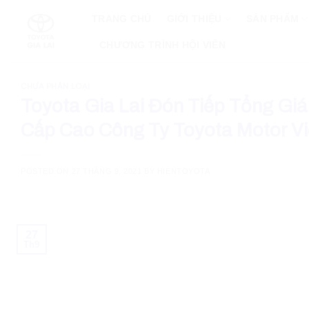
Skip
TRANG CHỦ
GIỚI THIỆU
SẢN PHẨM
to
content
CHƯƠNG TRÌNH HỘI VIÊN
CHƯA PHÂN LOẠI
Toyota Gia Lai Đón Tiếp Tổng Gi
Cấp Cao Công Ty Toyota Motor V
POSTED ON
27 THÁNG 9, 2021
BY
HIENTOYOTA
27
Th9