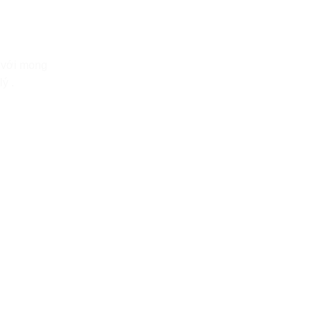
; với mong
ý .