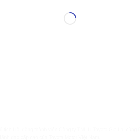
ủ tịch Hội đồng thành viên Công ty TNHH Toyota Gia Lai cùng 
 lãnh đạo cấp cao của Toyota Motor Việt Nam.