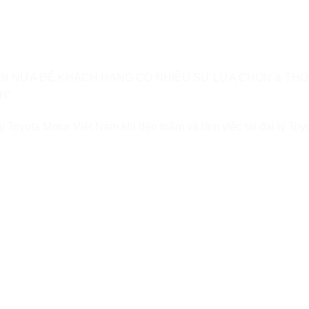
ƠN NỮA ĐỂ KHÁCH HÀNG CÓ NHIỀU SỰ LỰA CHỌN & THOẢ
H”
oyota Motor Việt Nam khi đến thăm và làm việc tại đại lý Toyo