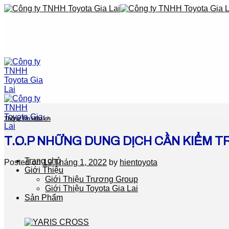
Skip
to
content
Thông Tin Hữu Ích
T.O.P NHỮNG DUNG DỊCH CẦN KIỂM TR
Trang chủ
Posted on
19 Tháng 1, 2022
by
hientoyota
Giới Thiệu
Giới Thiệu Trương Group
Giới Thiệu Toyota Gia Lai
Sản Phẩm