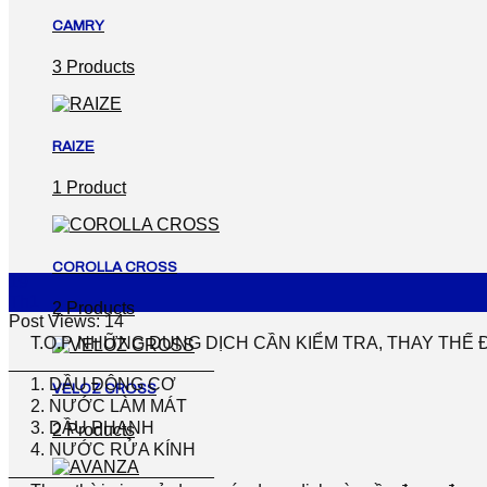
CAMRY
3 Products
RAIZE
1 Product
COROLLA CROSS
19
Th1
2 Products
Post Views:
14
T.O.P NHỮNG DUNG DỊCH CẦN KIỂM TRA, THAY THẾ 
_____________________
1. DẦU ĐỘNG CƠ
VELOZ CROSS
2. NƯỚC LÀM MÁT
3. DẦU PHANH
2 Products
4. NƯỚC RỬA KÍNH
_____________________