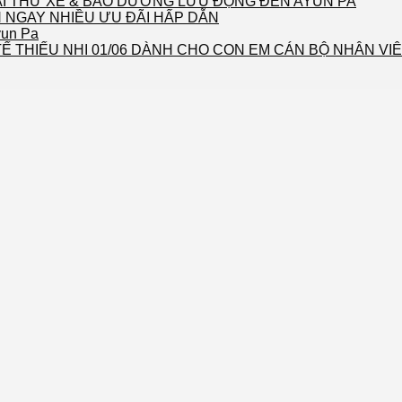
LÁI THỬ XE & BẢO DƯỠNG LƯU ĐỘNG ĐẾN AYUN PA
 NGAY NHIỀU ƯU ĐÃI HẤP DẪN
yun Pa
Ế THIẾU NHI 01/06 DÀNH CHO CON EM CÁN BỘ NHÂN VI