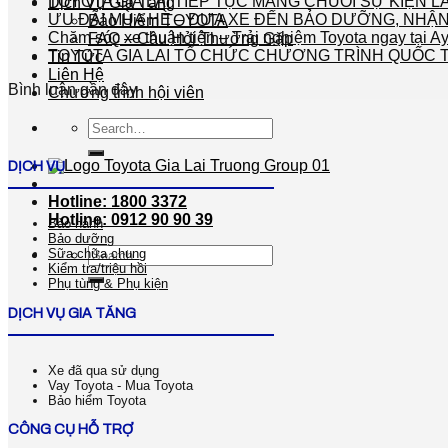
TOYOTA GIA LAI TIẾP TỤC MANG CHUỖI SỰ KIỆN 
Dịch Vụ Gia Tăng
ƯU ĐÃI MÙA HÈ – ĐƯA XE ĐẾN BẢO DƯỠNG, NHẬN
Bảo Hiểm TOYOTA
Chăm sóc xe thuận tiện – Trải nghiệm Toyota ngay tại A
FAQ – Câu Hỏi Thường Gặp
TOYOTA GIA LAI TỔ CHỨC CHƯƠNG TRÌNH QUỐC T
Tin Tức
Liên Hệ
Bình luận gần đây
Chương trình hội viên
Search
for:
DỊCH VỤ
Hotline: 1800 3372
Hotline: 0912 90 90 39
Bảo hành
Bảo dưỡng
Search
Sữa chữa chung
Kiểm tra/triệu hồi
for:
Phụ tùng & Phụ kiện
DỊCH VỤ GIA TĂNG
Xe đã qua sử dụng
Vay Toyota - Mua Toyota
Bảo hiểm Toyota
CÔNG CỤ HỖ TRỢ