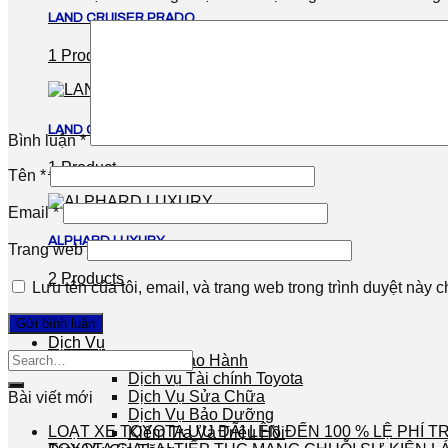
LAND CRUISER PRADO
1 Product
LAND CRUISER
Bình luận
*
1 Product
Tên
*
Email
*
ALPHARD LUXURY
Trang web
2 Products
Lưu tên của tôi, email, và trang web trong trình duyệt này ch
Dịch Vụ
Chính Sách Bảo Hành
Dịch vụ Tài chính Toyota
Dịch Vụ Sửa Chữa
Bài viết mới
Dịch Vụ Bảo Dưỡng
LOẠT XE TOYOTA ƯU ĐÃI LÊN ĐẾN 100 % LỆ PHÍ
Kiểm Tra Và Triệu Hồi