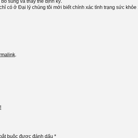
bổ sung và thay thế định kỳ.
 có ở Đại lý chúng tôi mới biết chính xác tình trạng sức khỏe
rmalink
.
!
bắt buộc được đánh dấu
*