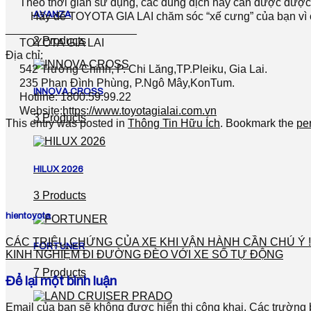
Theo thời gian sử dụng, các dung dịch này cần được được 
AVANZA
Hãy để TOYOTA GIA LAI chăm sóc “xế cưng” của bạn vì chỉ
_____________________
2 Products
TOYOTA GIA LAI
Địa chỉ:
542 Trường Chinh, P. Chi Lăng,TP.Pleiku, Gia Lai.
235 Phan Đình Phùng, P.Ngô Mây,KonTum.
INNOVA CROSS
Hotline: 1800.59.99.22
Website:
https://www.toyotagialai.com.vn
3 Products
This entry was posted in
Thông Tin Hữu Ích
. Bookmark the
pe
HILUX 2026
3 Products
hientoyota
CÁC TRIỆU CHỨNG CỦA XE KHI VẬN HÀNH CẦN CHÚ Ý !
FORTUNER
KINH NGHIỆM ĐI ĐƯỜNG ĐÈO VỚI XE SỐ TỰ ĐỘNG
7 Products
Để lại một bình luận
Email của bạn sẽ không được hiển thị công khai.
Các trường 