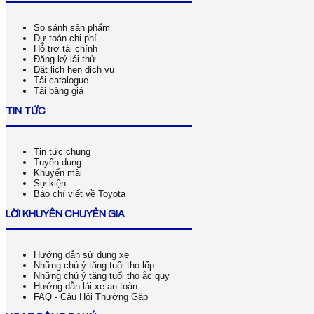
So sánh sản phẩm
Dự toán chi phí
Hỗ trợ tài chính
Đăng ký lái thử
Đặt lịch hẹn dịch vụ
Tải catalogue
Tải bảng giá
TIN TỨC
Tin tức chung
Tuyển dụng
Khuyến mãi
Sự kiện
Báo chí viết về Toyota
LỜI KHUYÊN CHUYÊN GIA
Hướng dẫn sử dụng xe
Những chú ý tăng tuổi thọ lốp
Những chú ý tăng tuổi thọ ắc quy
Hướng dẫn lái xe an toàn
FAQ - Câu Hỏi Thường Gặp