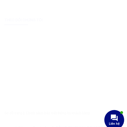
THEO DÕI CHÚNG TÔI
Sơ đồ trang
|
Chính sách bảo mật thông tin khách hàng
Liên hệ