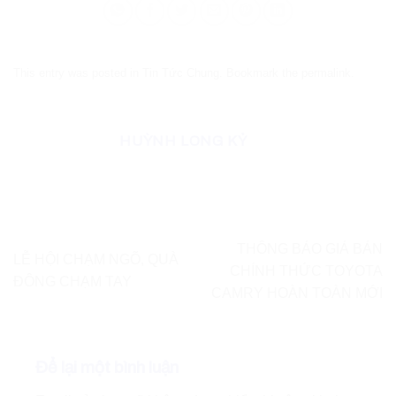
This entry was posted in
Tin Tức Chung
. Bookmark the
permalink
.
HUỲNH LONG KỶ
THÔNG BÁO GIÁ BÁN
LỄ HỘI CHẠM NGÕ, QUÀ
CHÍNH THỨC TOYOTA
ĐÔNG CHẠM TAY
CAMRY HOÀN TOÀN MỚI
Để lại một bình luận