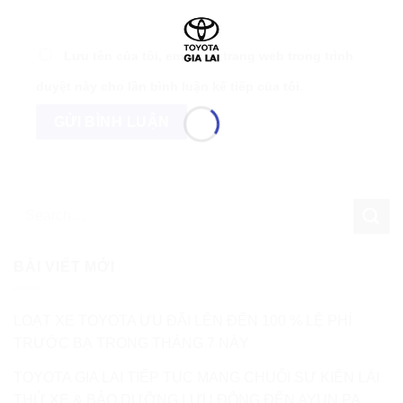
Lưu tên của tôi, email, và trang web trong trình
duyệt này cho lần bình luận kế tiếp của tôi.
BÀI VIẾT MỚI
LOẠT XE TOYOTA ƯU ĐÃI LÊN ĐẾN 100 % LỆ PHÍ
TRƯỚC BẠ TRONG THÁNG 7 NÀY
TOYOTA GIA LAI TIẾP TỤC MANG CHUỖI SỰ KIỆN LÁI
THỬ XE & BẢO DƯỠNG LƯU ĐỘNG ĐẾN AYUN PA