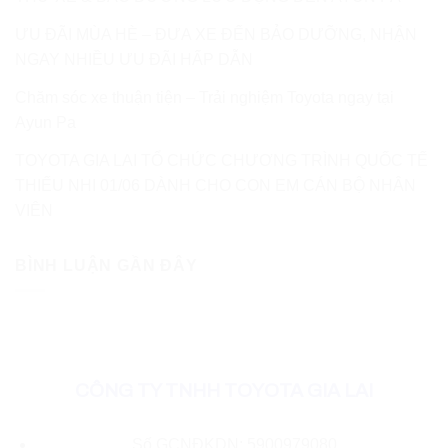
ƯU ĐÃI MÙA HÈ – ĐƯA XE ĐẾN BẢO DƯỠNG, NHẬN
NGAY NHIỀU ƯU ĐÃI HẤP DẪN
Chăm sóc xe thuận tiện – Trải nghiệm Toyota ngay tại
Ayun Pa
TOYOTA GIA LAI TỔ CHỨC CHƯƠNG TRÌNH QUỐC TẾ
THIẾU NHI 01/06 DÀNH CHO CON EM CÁN BỘ NHÂN
VIÊN
BÌNH LUẬN GẦN ĐÂY
CÔNG TY TNHH TOYOTA GIA LAI
Số GCNĐKDN: 5900979080