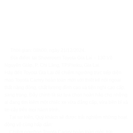
Thời gian: 08h00, ngày 21/12/2024.
Địa điểm: tại Showroom Toyota Gia Lai – 130 Võ
Nguyên Giáp, P. Chi Lăng, TP.Pleiku, Gia Lai.
Hãy đến Toyota Gia Lai để chiêm ngưỡng trực tiếp diện
mạo Toyota Camry hoàn toàn mới với thiết kế nội ngoại
thất năng động, chất lượng đỉnh cao và tiện nghi cao cấp,
sang trọng. Đây chính là sự lựa chọn hoàn hảo cho những
ai đang tìm kiếm một chiếc xe vừa đẳng cấp, vừa bền bỉ và
tin cậy trên mọi hành trình.
Tại sự kiện, Quý khách sẽ được trải nghiệm những hoạt
động vô cùng hấp dẫn:
Chiêm ngưỡng Toyota Camry hoàn toàn mới, trải