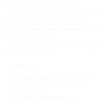
nghiệm và lái thử những mẫu xe của Toyota
Nhận QUÀ TẶNG hấp dẫn dành cho tất cả khách hàng
tham gia
Nhận ƯU ĐÃI khi ký hợp đồng mua xe tại sự kiện
Tham gia ngay để không bỏ lỡ sự kiện hoành tráng nhất
và nhận những phần quà giá trị
Để biết thêm thông tin và hỗ trợ đăng ký tham dự, vui
lòng liên hệ ngay theo số Hotline 1800 59 99 22 Toyota
Gia Lai trân trọng kính mời!!
——- ——- ——-
TOYOTA GIA LAI
Địa chỉ:
130 Võ Nguyên Giáp, P. Chi Lăng, TP.Pleiku, Gia Lai.
235 Phan Đình Phùng, P.Ngô Mây, KonTum.
Hotline: 1800 59 99 22
Website:
https://www.toyotagialai.com.vn