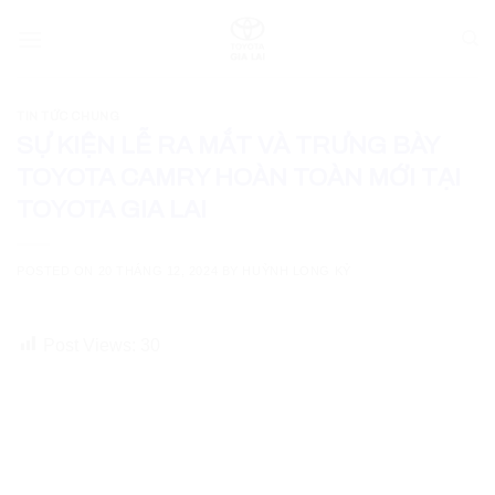
Skip
to
content
TIN TỨC CHUNG
SỰ KIỆN LỄ RA MẮT VÀ TRƯNG BÀY
TOYOTA CAMRY HOÀN TOÀN MỚI TẠI
TOYOTA GIA LAI
POSTED ON
20 THÁNG 12, 2024
BY
HUỲNH LONG KỶ
Post Views:
30