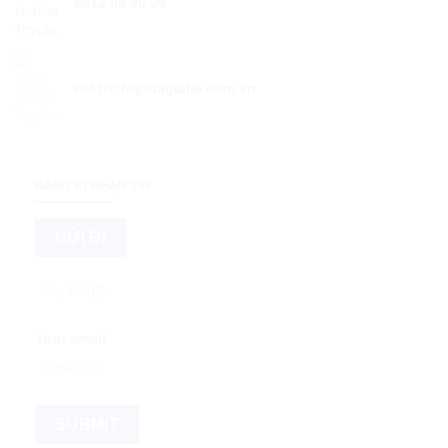
0912 90 90 39
cskh@toyotagialai.com.vn
ĐĂNG KÝ NHẬN TIN
Your email