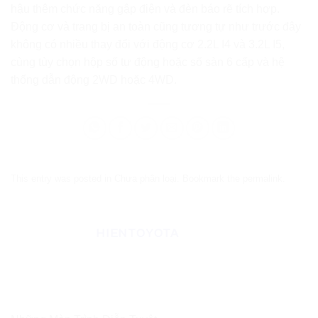
hậu
thêm chức năng gập điện và đèn báo rẽ tích hợp.
Động cơ và trang bị an toàn cũng tương tự như trước đây
không có nhiều thay đổi với động cơ 2.2L I4 và 3.2L I5,
cùng tùy chọn
hộp số tự động
hoặc số sàn 6 cấp và
hệ
thống dẫn động
2WD hoặc 4WD.
This entry was posted in Chưa phân loại. Bookmark the
permalink
.
HIENTOYOTA