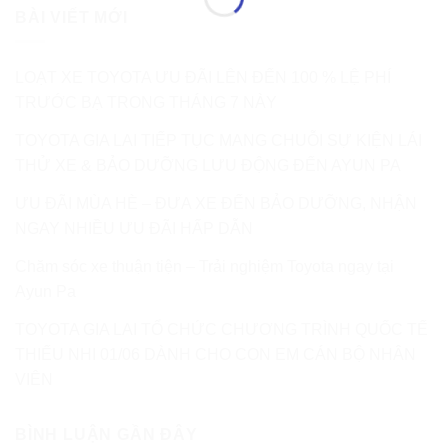
BÀI VIẾT MỚI
LOẠT XE TOYOTA ƯU ĐÃI LÊN ĐẾN 100 % LỆ PHÍ
TRƯỚC BẠ TRONG THÁNG 7 NÀY
TOYOTA GIA LAI TIẾP TỤC MANG CHUỖI SỰ KIỆN LÁI
THỬ XE & BẢO DƯỠNG LƯU ĐỘNG ĐẾN AYUN PA
ƯU ĐÃI MÙA HÈ – ĐƯA XE ĐẾN BẢO DƯỠNG, NHẬN
NGAY NHIỀU ƯU ĐÃI HẤP DẪN
Chăm sóc xe thuận tiện – Trải nghiệm Toyota ngay tại
Ayun Pa
TOYOTA GIA LAI TỔ CHỨC CHƯƠNG TRÌNH QUỐC TẾ
THIẾU NHI 01/06 DÀNH CHO CON EM CÁN BỘ NHÂN
VIÊN
BÌNH LUẬN GẦN ĐÂY