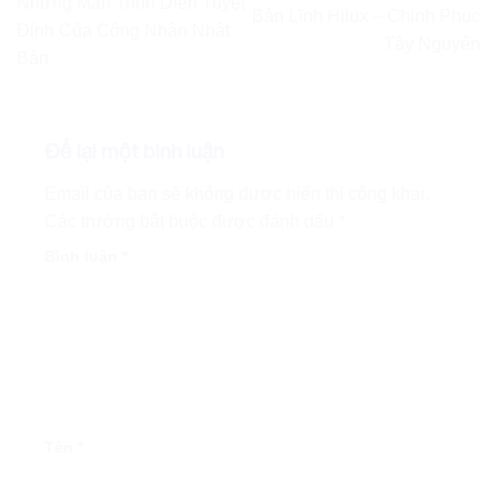
Những Màn Trình Diễn Tuyệt
Bản Lĩnh Hilux – Chinh Phục
Đỉnh Của Công Nhân Nhật
Tây Nguyên
Bản
Để lại một bình luận
Email của bạn sẽ không được hiển thị công khai.
Các trường bắt buộc được đánh dấu
*
Bình luận
*
Tên
*