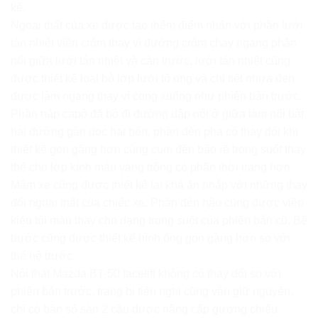
kể.
Ngoại thất của xe được tạo thêm điểm nhấn với phần lưới
tản nhiệt viền crôm thay vì đường crôm chạy ngang phần
nối giữa lưới tản nhiệt và cản trước, lưới tản nhiệt cũng
được thiết kế loại bỏ lớp lưới tổ ong và chi tiết nhựa đen
được làm ngang thay vì cong xuống như phiên bản trước.
Phần nắp capô đã bỏ đi đường dập nổi ở giữa làm nổi bật
hai đường gân dọc hai bên, phần đèn pha có thay đổi khi
thiết kế gọn gàng hơn cùng cụm đèn báo rẽ trong suốt thay
thế cho lớp kính màu vàng trông có phần thời trang hơn.
Mâm xe cũng được thiết kế lại khá ăn nhập với những thay
đổi ngoại thất của chiếc xe. Phần đèn hậu cũng được viền
kiểu tối màu thay cho dạng trong suốt của phiên bản cũ. Bệ
bước cũng được thiết kế hình ống gọn gàng hơn so với
thế hệ trước.
Nội thất Mazda BT-50 facelift không có thay đổi so với
phiên bản trước, trang bị tiện nghi cũng vẫn giữ nguyên,
chỉ có bản số sàn 2 cầu được nâng cấp
gương chiếu