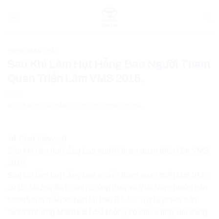
Skip
to
content
CHƯA PHÂN LOẠI
Sau Khi Làm Hụt Hẫng Bao Người Tham
Quan Triển Lãm VMS 2015,
POSTED ON
24 THÁNG 9, 2021
BY
HIENTOYOTA
Post Views:
6
Sau khi làm hụt hẫng bao người tham quan triển lãm VMS
2015,
Sau khi làm hụt hẫng bao người tham quan triển lãm VMS
2015,
Mazda
đã nhanh chóng đưa về Việt Nam phiên bản
facelift của mẫu
xe bán tải
bán
BT-50
. Tuy là phiên bản
facelift nhưng
Mazda BT-50
không có nhiều thay đổi đáng