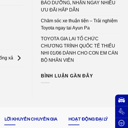
BẢO DƯỠNG, NHẬN NGAY NHIỀU
ƯU ĐÃI HẤP DẪN
Chăm sóc xe thuận tiện – Trải nghiệm
Toyota ngay tại Ayun Pa
TOYOTA GIA LAI TỔ CHỨC
CHƯƠNG TRÌNH QUỐC TẾ THIẾU
NHI 01/06 DÀNH CHO CON EM CÁN
ống xả
BỘ NHÂN VIÊN
BÌNH LUẬN GẦN ĐÂY
LỜI KHUYÊN CHUYÊN GIA
HOẠT ĐỘNG ĐẠI LÝ