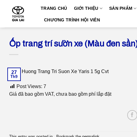
Skip
TRANG CHỦ
GIỚI THIỆU
SẢN PHẨM
to
content
CHƯƠNG TRÌNH HỘI VIÊN
Ốp trang trí sườn xe (Màu đen sần
27
Th9
Post Views:
7
Giá đã bao gồm VAT, chưa bao gồm phí lắp đặt
This entry was posted in . Bookmark the
permalink
.