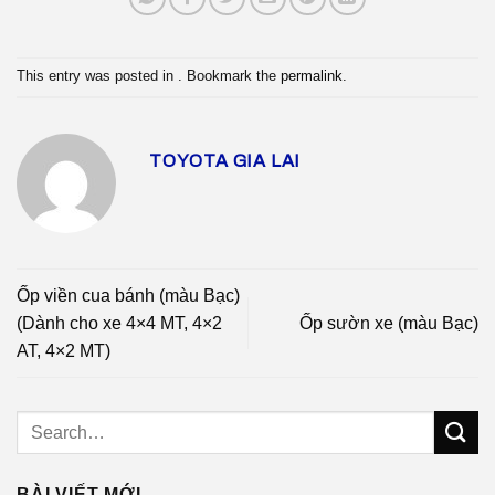
This entry was posted in . Bookmark the
permalink
.
TOYOTA GIA LAI
Ốp viền cua bánh (màu Bạc)
(Dành cho xe 4×4 MT, 4×2
Ốp sườn xe (màu Bạc)
AT, 4×2 MT)
BÀI VIẾT MỚI