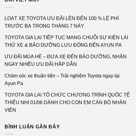
LOẠT XE TOYOTA ƯU ĐÃI LÊN ĐẾN 100 % LỆ PHÍ
TRƯỚC BẠ TRONG THÁNG 7 NÀY
TOYOTA GIA LAI TIẾP TỤC MANG CHUỖI SỰ KIỆN LÁI
THỬ XE & BẢO DƯỠNG LƯU ĐỘNG ĐẾN AYUN PA
ƯU ĐÃI MÙA HÈ – ĐƯA XE ĐẾN BẢO DƯỠNG, NHẬN
NGAY NHIỀU ƯU ĐÃI HẤP DẪN
Chăm sóc xe thuận tiện – Trải nghiệm Toyota ngay tại
Ayun Pa
TOYOTA GIA LAI TỔ CHỨC CHƯƠNG TRÌNH QUỐC TẾ
THIẾU NHI 01/06 DÀNH CHO CON EM CÁN BỘ NHÂN
VIÊN
BÌNH LUẬN GẦN ĐÂY