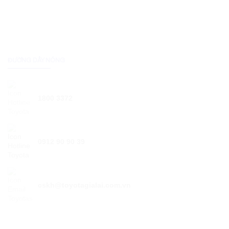
ĐƯỜNG DÂY NÓNG
1800 3372
0912 90 90 39
cskh@toyotagialai.com.vn