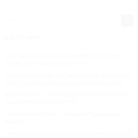
BÀI VIẾT MỚI
LOẠT XE TOYOTA ƯU ĐÃI LÊN ĐẾN 100 % LỆ PHÍ
TRƯỚC BẠ TRONG THÁNG 7 NÀY
TOYOTA GIA LAI TIẾP TỤC MANG CHUỖI SỰ KIỆN LÁI
THỬ XE & BẢO DƯỠNG LƯU ĐỘNG ĐẾN AYUN PA
ƯU ĐÃI MÙA HÈ – ĐƯA XE ĐẾN BẢO DƯỠNG, NHẬN
NGAY NHIỀU ƯU ĐÃI HẤP DẪN
Chăm sóc xe thuận tiện – Trải nghiệm Toyota ngay tại
Ayun Pa
TOYOTA GIA LAI TỔ CHỨC CHƯƠNG TRÌNH QUỐC TẾ