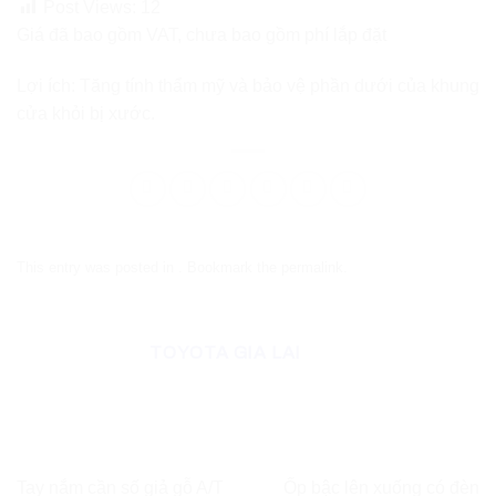
Post Views:
12
Giá đã bao gồm VAT, chưa bao gồm phí lắp đặt
Lợi ích: Tăng tính thẩm mỹ và bảo vệ phần dưới của khung
cửa khỏi bị xước.
This entry was posted in . Bookmark the
permalink
.
TOYOTA GIA LAI
Tay nắm cần số giả gỗ A/T
Ốp bậc lên xuống có đèn