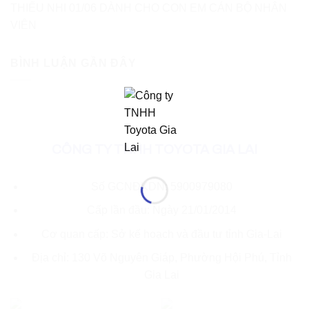
THIẾU NHI 01/06 DÀNH CHO CON EM CÁN BỘ NHÂN
VIÊN
BÌNH LUẬN GẦN ĐÂY
CÔNG TY TNHH TOYOTA GIA LAI
Số GCNĐKDN: 5900979080
Cấp lần đầu: Ngày 21/01/2014
Cơ quan cấp: Sở kế hoạch và đầu tư tỉnh Gia-Lai
Địa chỉ: 130 Võ Nguyên Giáp, Phường Hội Phú, Tỉnh
Gia Lai