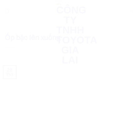
Skip
to
content
Ốp bậc lên xuống
28
Th9