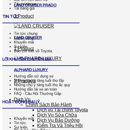
Tải catalogue
LAND CRUISER PRADO
Tải bảng giá
1 Product
TIN TỨC
Tin tức chung
LAND CRUISER
Tuyển dụng
Khuyến mãi
Sự kiện
1 Product
Báo chí viết về Toyota
LỜI KHUYÊN CHUYÊN GIA
ALPHARD LUXURY
Hướng dẫn sử dụng xe
Những chú ý tăng tuổi thọ lốp
2 Products
Những chú ý tăng tuổi thọ ắc quy
Hướng dẫn lái xe an toàn
FAQ - Câu Hỏi Thường Gặp
Dịch Vụ
HOẠT ĐỘNG ĐẠI LÝ
Chính Sách Bảo Hành
Dịch vụ Tài chính Toyota
Dịch Vụ Sửa Chữa
Khuyến mãi
Dịch Vụ Bảo Dưỡng
Tin tức
Kiểm Tra Và Triệu Hồi
Sự kiện