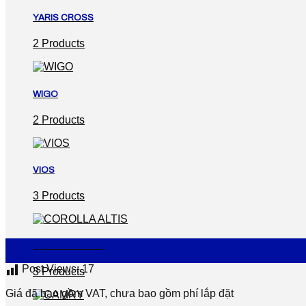
YARIS CROSS
2 Products
WIGO
2 Products
VIOS
3 Products
27
COROLLA ALTIS
Th9
Post Views:
17
3 Products
Giá đã bao gồm VAT, chưa bao gồm phí lắp đặt