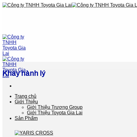
Skip
to
content
Khay hành lý
Trang chủ
Giới Thiệu
Giới Thiệu Trương Group
Giới Thiệu Toyota Gia Lai
Sản Phẩm