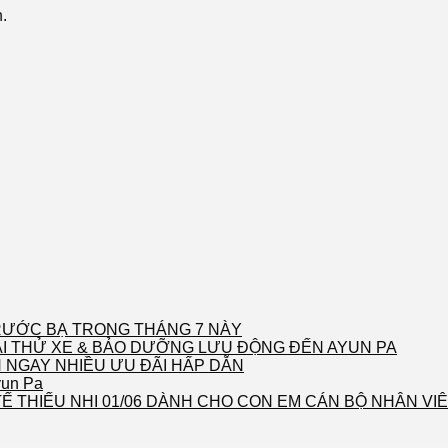
.
 TRƯỚC BẠ TRONG THÁNG 7 NÀY
LÁI THỬ XE & BẢO DƯỠNG LƯU ĐỘNG ĐẾN AYUN PA
 NGAY NHIỀU ƯU ĐÃI HẤP DẪN
yun Pa
Ế THIẾU NHI 01/06 DÀNH CHO CON EM CÁN BỘ NHÂN VI