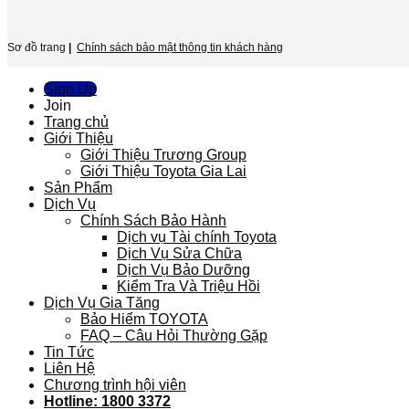
Sơ đồ trang
|
Chính sách bảo mật thông tin khách hàng
Sign Up
Join
Trang chủ
Giới Thiệu
Giới Thiệu Trương Group
Giới Thiệu Toyota Gia Lai
Sản Phẩm
Dịch Vụ
Chính Sách Bảo Hành
Dịch vụ Tài chính Toyota
Dịch Vụ Sửa Chữa
Dịch Vụ Bảo Dưỡng
Kiểm Tra Và Triệu Hồi
Dịch Vụ Gia Tăng
Bảo Hiểm TOYOTA
FAQ – Câu Hỏi Thường Gặp
Tin Tức
Liên Hệ
Chương trình hội viên
Hotline: 1800 3372