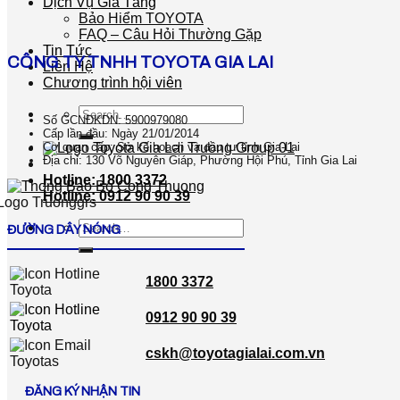
Dịch Vụ Gia Tăng
Bảo Hiểm TOYOTA
FAQ – Câu Hỏi Thường Gặp
Tin Tức
CÔNG TY TNHH TOYOTA GIA LAI
Liên Hệ
Chương trình hội viên
Search
Số GCNĐKDN: 5900979080
for:
Cấp lần đầu: Ngày 21/01/2014
Cơ quan cấp: Sở kế hoạch và đầu tư tỉnh Gia-Lai
Địa chỉ: 130 Võ Nguyên Giáp, Phường Hội Phú, Tỉnh Gia Lai
Hotline: 1800 3372
Hotline: 0912 90 90 39
Search
ĐƯỜNG DÂY NÓNG
for:
1800 3372
0912 90 90 39
cskh@toyotagialai.com.vn
ĐĂNG KÝ NHẬN TIN