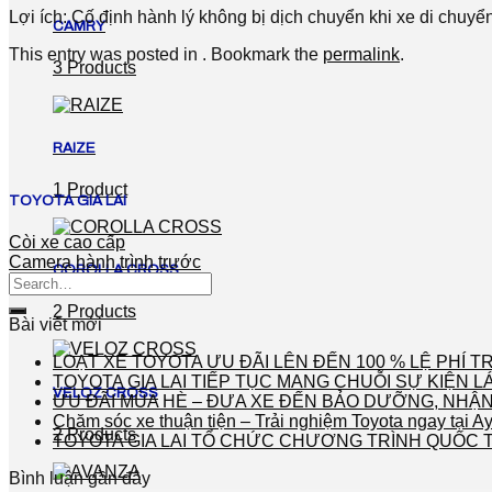
Lợi ích: Cố định hành lý không bị dịch chuyển khi xe di chuyển
CAMRY
This entry was posted in . Bookmark the
permalink
.
3 Products
RAIZE
1 Product
TOYOTA GIA LAI
Còi xe cao cấp
Camera hành trình trước
COROLLA CROSS
2 Products
Bài viết mới
LOẠT XE TOYOTA ƯU ĐÃI LÊN ĐẾN 100 % LỆ PHÍ
TOYOTA GIA LAI TIẾP TỤC MANG CHUỖI SỰ KIỆN 
VELOZ CROSS
ƯU ĐÃI MÙA HÈ – ĐƯA XE ĐẾN BẢO DƯỠNG, NHẬN
Chăm sóc xe thuận tiện – Trải nghiệm Toyota ngay tại A
2 Products
TOYOTA GIA LAI TỔ CHỨC CHƯƠNG TRÌNH QUỐC T
Bình luận gần đây