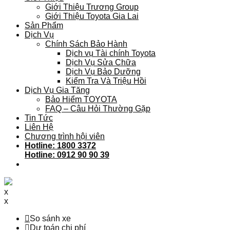
Giới Thiệu Trương Group
Giới Thiệu Toyota Gia Lai
Sản Phẩm
Dịch Vụ
Chính Sách Bảo Hành
Dịch vụ Tài chính Toyota
Dịch Vụ Sửa Chữa
Dịch Vụ Bảo Dưỡng
Kiểm Tra Và Triệu Hồi
Dịch Vụ Gia Tăng
Bảo Hiểm TOYOTA
FAQ – Câu Hỏi Thường Gặp
Tin Tức
Liên Hệ
Chương trình hội viên
Hotline: 1800 3372
Hotline: 0912 90 90 39
x
x
So sánh xe
Dự toán chi phí