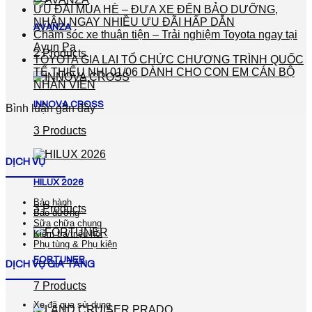
ƯU ĐÃI MÙA HÈ – ĐƯA XE ĐẾN BẢO DƯỠNG,
NHẬN NGAY NHIỀU ƯU ĐÃI HẤP DẪN
AVANZA
Chăm sóc xe thuận tiện – Trải nghiệm Toyota ngay tại
Ayun Pa
2 Products
TOYOTA GIA LAI TỔ CHỨC CHƯƠNG TRÌNH QUỐC
TẾ THIẾU NHI 01/06 DÀNH CHO CON EM CÁN BỘ
NHÂN VIÊN
INNOVA CROSS
Bình luận gần đây
3 Products
DỊCH VỤ
HILUX 2026
Bảo hành
3 Products
Bảo dưỡng
Sữa chữa chung
Kiểm tra/triệu hồi
Phụ tùng & Phụ kiện
FORTUNER
DỊCH VỤ GIA TĂNG
7 Products
Xe đã qua sử dụng