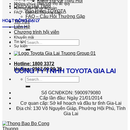
Kiểm Tra Và Triệu Hồi
Những chú ý tăng tuổi thọ ắc quy
Dịch Vụ Gia Tăng
Hướng dẫn lái xe an toàn
Bảo Hiểm TOYOTA
FAQ - Câu Hỏi Thường Gặp
FAQ – Câu Hỏi Thường Gặp
HOẠT ĐỘNG ĐẠI LÝ
Tin Tức
Liên Hệ
Chương trình hội viên
Khuyến mãi
Search
Tin tức
Sự kiện
for:
Hotline: 1800 3372
Hotline: 0912 90 90 39
CÔNG TY TNHH TOYOTA GIA LAI
Search
for:
Số GCNĐKDN: 5900979080
Cấp lần đầu: Ngày 21/01/2014
Cơ quan cấp: Sở kế hoạch và đầu tư tỉnh Gia-Lai
Địa chỉ: 130 Võ Nguyên Giáp, Phường Hội Phú, Tỉnh
Gia Lai