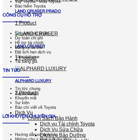
Vay Toyota - Mua Toyota
Bảo hiểm Toyota
LAND CRUISER PRADO
CÔNG CỤ HỖ TRỢ
1 Product
So sánh sản phẩm
Dự toán chi phí
Hỗ trợ tài chính
LAND CRUISER
Đăng ký lái thử
Đặt lịch hẹn dịch vụ
Tải catalogue
1 Product
Tải bảng giá
TIN TỨC
ALPHARD LUXURY
Tin tức chung
2 Products
Tuyển dụng
Khuyến mãi
Sự kiện
Báo chí viết về Toyota
Dịch Vụ
LỜI KHUYÊN CHUYÊN GIA
Chính Sách Bảo Hành
Dịch vụ Tài chính Toyota
Dịch Vụ Sửa Chữa
Hướng dẫn sử dụng xe
Dịch Vụ Bảo Dưỡng
Những chú ý tăng tuổi thọ lốp