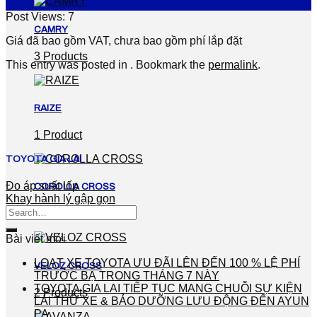
Th9
Post Views:
7
CAMRY
Giá đã bao gồm VAT, chưa bao gồm phí lắp đặt
3 Products
This entry was posted in . Bookmark the
permalink
.
RAIZE
1 Product
TOYOTA GIA LAI
Đo áp suất lốp
COROLLA CROSS
Khay hành lý gập gọn
2 Products
Bài viết mới
LOẠT XE TOYOTA ƯU ĐÃI LÊN ĐẾN 100 % LỆ PHÍ
VELOZ CROSS
TRƯỚC BẠ TRONG THÁNG 7 NÀY
TOYOTA GIA LAI TIẾP TỤC MANG CHUỖI SỰ KIỆN
2 Products
LÁI THỬ XE & BẢO DƯỠNG LƯU ĐỘNG ĐẾN AYUN
PA