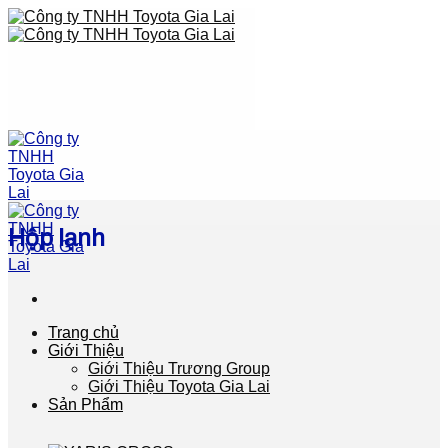
Skip
to
content
Hộp lạnh
Trang chủ
Giới Thiệu
Giới Thiệu Trương Group
Giới Thiệu Toyota Gia Lai
Sản Phẩm