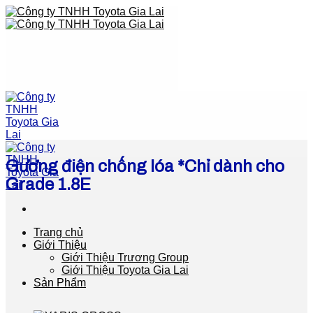
Skip
to
content
Gương điện chống lóa *Chỉ dành cho
Grade 1.8E
Trang chủ
Giới Thiệu
Giới Thiệu Trương Group
Giới Thiệu Toyota Gia Lai
Sản Phẩm