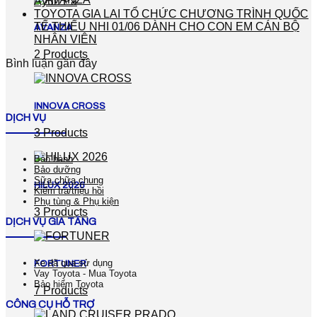
Ayun Pa
TOYOTA GIA LAI TỔ CHỨC CHƯƠNG TRÌNH QUỐC
TẾ THIẾU NHI 01/06 DÀNH CHO CON EM CÁN BỘ
AVANZA
NHÂN VIÊN
2 Products
Bình luận gần đây
INNOVA CROSS
DỊCH VỤ
3 Products
Bảo hành
Bảo dưỡng
Sữa chữa chung
HILUX 2026
Kiểm tra/triệu hồi
Phụ tùng & Phụ kiện
3 Products
DỊCH VỤ GIA TĂNG
Xe đã qua sử dụng
FORTUNER
Vay Toyota - Mua Toyota
Bảo hiểm Toyota
7 Products
CÔNG CỤ HỖ TRỢ