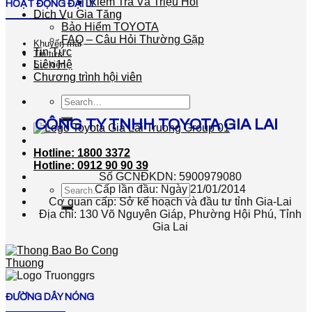
Kiểm Tra Và Triệu Hồi
HOẠT ĐỘNG ĐẠI LÝ
Dịch Vụ Gia Tăng
Bảo Hiểm TOYOTA
FAQ – Câu Hỏi Thường Gặp
Khuyến mãi
Tin Tức
Tin tức
Liên Hệ
Sự kiện
Chương trình hội viên
Search
for:
CÔNG TY TNHH TOYOTA GIA LAI
Hotline: 1800 3372
Hotline: 0912 90 90 39
Số GCNĐKDN: 5900979080
Search
Cấp lần đầu: Ngày 21/01/2014
for:
Cơ quan cấp: Sở kế hoạch và đầu tư tỉnh Gia-Lai
Địa chỉ: 130 Võ Nguyên Giáp, Phường Hội Phú, Tỉnh
Gia Lai
ĐƯỜNG DÂY NÓNG