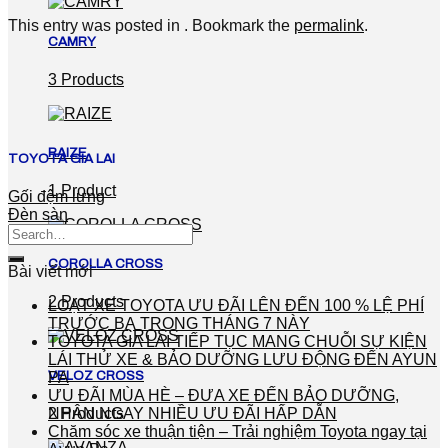
This entry was posted in . Bookmark the
permalink
.
CAMRY
3 Products
RAIZE
TOYOTA GIA LAI
1 Product
Gối đệm lưng
Đèn sàn
COROLLA CROSS
Bài viết mới
2 Products
LOẠT XE TOYOTA ƯU ĐÃI LÊN ĐẾN 100 % LỆ PHÍ
TRƯỚC BẠ TRONG THÁNG 7 NÀY
TOYOTA GIA LAI TIẾP TỤC MANG CHUỖI SỰ KIỆN
LÁI THỬ XE & BẢO DƯỠNG LƯU ĐỘNG ĐẾN AYUN
VELOZ CROSS
PA
ƯU ĐÃI MÙA HÈ – ĐƯA XE ĐẾN BẢO DƯỠNG,
2 Products
NHẬN NGAY NHIỀU ƯU ĐÃI HẤP DẪN
Chăm sóc xe thuận tiện – Trải nghiệm Toyota ngay tại