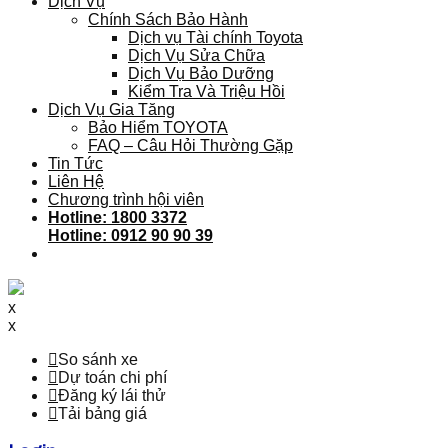
Dịch Vụ
Chính Sách Bảo Hành
Dịch vụ Tài chính Toyota
Dịch Vụ Sửa Chữa
Dịch Vụ Bảo Dưỡng
Kiểm Tra Và Triệu Hồi
Dịch Vụ Gia Tăng
Bảo Hiểm TOYOTA
FAQ – Câu Hỏi Thường Gặp
Tin Tức
Liên Hệ
Chương trình hội viên
Hotline: 1800 3372
Hotline: 0912 90 90 39
x
x
So sánh xe
Dự toán chi phí
Đăng ký lái thử
Tải bảng giá