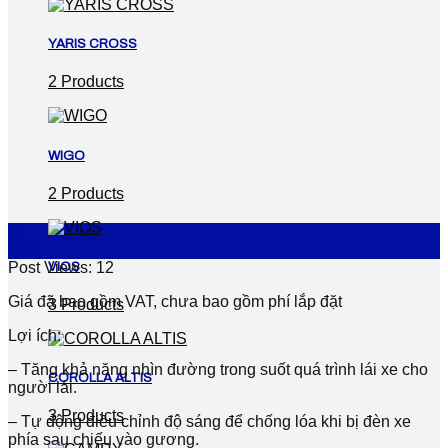
YARIS CROSS
2 Products
WIGO
2 Products
28
Th9
VIOS
Post Views:
12
Giá đã bao gồm VAT, chưa bao gồm phí lắp đặt
3 Products
Lợi ích:
– Tăng khả năng nhìn đường trong suốt quá trình lái xe cho
COROLLA ALTIS
người lái.
3 Products
– Tự động điều chỉnh độ sáng để chống lóa khi bị đèn xe
phía sau chiếu vào gương.