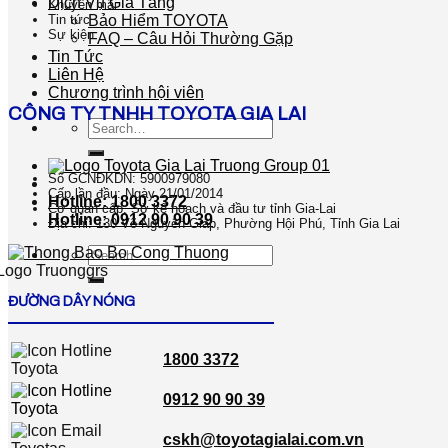
Dịch Vụ Gia Tăng
Khuyến mãi
Bảo Hiểm TOYOTA
Tin tức
Sự kiện
FAQ – Câu Hỏi Thường Gặp
Tin Tức
Liên Hệ
Chương trình hội viên
CÔNG TY TNHH TOYOTA GIA LAI
Search
for:
Số GCNĐKDN: 5900979080
Cấp lần đầu: Ngày 21/01/2014
Hotline: 1800 3372
Cơ quan cấp: Sở kế hoạch và đầu tư tỉnh Gia-Lai
Hotline: 0912 90 90 39
Địa chỉ: 130 Võ Nguyên Giáp, Phường Hội Phú, Tỉnh Gia Lai
Search
for:
ĐƯỜNG DÂY NÓNG
1800 3372
0912 90 90 39
cskh@toyotagialai.com.vn