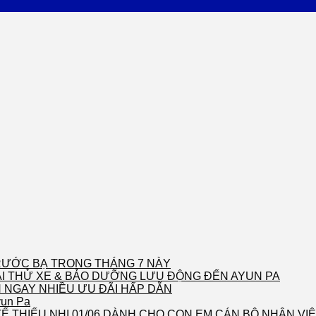
 TRƯỚC BẠ TRONG THÁNG 7 NÀY
LÁI THỬ XE & BẢO DƯỠNG LƯU ĐỘNG ĐẾN AYUN PA
 NGAY NHIỀU ƯU ĐÃI HẤP DẪN
yun Pa
Ế THIẾU NHI 01/06 DÀNH CHO CON EM CÁN BỘ NHÂN VI