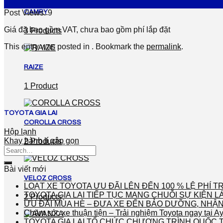
Th9
CAMRY
Post Views:
9
Giá đã bao gồm VAT, chưa bao gồm phí lắp đặt
3 Products
This entry was posted in . Bookmark the
permalink
.
RAIZE
1 Product
TOYOTA GIA LAI
COROLLA CROSS
Hộp lạnh
Khay hành lí gập gọn
2 Products
Bài viết mới
VELOZ CROSS
LOẠT XE TOYOTA ƯU ĐÃI LÊN ĐẾN 100 % LỆ PHÍ
TOYOTA GIA LAI TIẾP TỤC MANG CHUỖI SỰ KIỆN 
2 Products
ƯU ĐÃI MÙA HÈ – ĐƯA XE ĐẾN BẢO DƯỠNG, NHẬN
Chăm sóc xe thuận tiện – Trải nghiệm Toyota ngay tại A
TOYOTA GIA LAI TỔ CHỨC CHƯƠNG TRÌNH QUỐC T