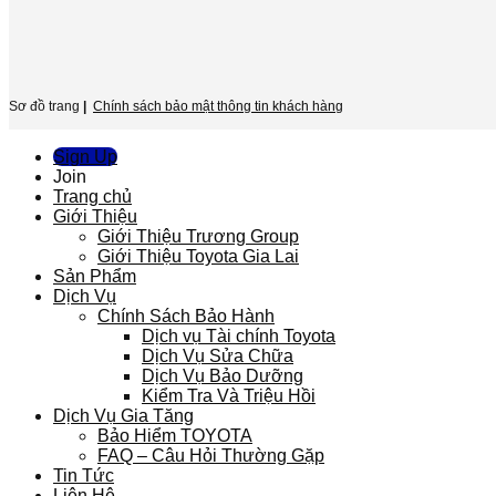
Sơ đồ trang
|
Chính sách bảo mật thông tin khách hàng
Sign Up
Join
Trang chủ
Giới Thiệu
Giới Thiệu Trương Group
Giới Thiệu Toyota Gia Lai
Sản Phẩm
Dịch Vụ
Chính Sách Bảo Hành
Dịch vụ Tài chính Toyota
Dịch Vụ Sửa Chữa
Dịch Vụ Bảo Dưỡng
Kiểm Tra Và Triệu Hồi
Dịch Vụ Gia Tăng
Bảo Hiểm TOYOTA
FAQ – Câu Hỏi Thường Gặp
Tin Tức
Liên Hệ