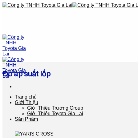
Skip
to
content
Đo áp suất lốp
Trang chủ
Giới Thiệu
Giới Thiệu Trương Group
Giới Thiệu Toyota Gia Lai
Sản Phẩm