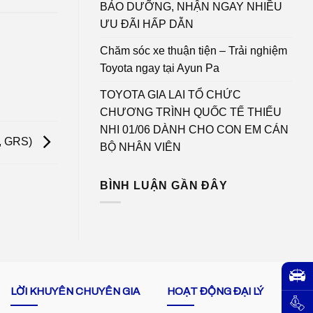
BẢO DƯỠNG, NHẬN NGAY NHIỀU
ƯU ĐÃI HẤP DẪN
Chăm sóc xe thuận tiện – Trải nghiệm
Toyota ngay tại Ayun Pa
TOYOTA GIA LAI TỔ CHỨC
CHƯƠNG TRÌNH QUỐC TẾ THIẾU
NHI 01/06 DÀNH CHO CON EM CÁN
G, GRS)
BỘ NHÂN VIÊN
BÌNH LUẬN GẦN ĐÂY
LỜI KHUYÊN CHUYÊN GIA
HOẠT ĐỘNG ĐẠI LÝ