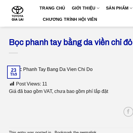
Skip
TRANG CHỦ
GIỚI THIỆU
SẢN PHẨM
to
content
CHƯƠNG TRÌNH HỘI VIÊN
Bọc phanh tay bằng da viền chỉ đỏ
23
Th9
Post Views:
11
Giá đã bao gồm VAT, chưa bao gồm phí lắp đặt
This entry was posted in . Bookmark the
permalink
.