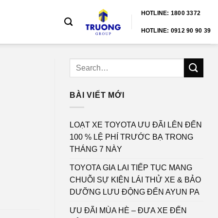
HOTLINE: 1800 3372
HOTLINE: 0912 90 90 39
BÀI VIẾT MỚI
LOẠT XE TOYOTA ƯU ĐÃI LÊN ĐẾN
100 % LỆ PHÍ TRƯỚC BẠ TRONG
THÁNG 7 NÀY
TOYOTA GIA LAI TIẾP TỤC MANG
CHUỖI SỰ KIỆN LÁI THỬ XE & BẢO
DƯỠNG LƯU ĐỘNG ĐẾN AYUN PA
ƯU ĐÃI MÙA HÈ – ĐƯA XE ĐẾN