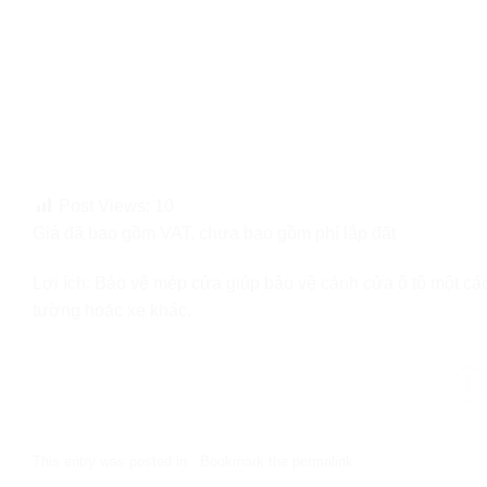
Post Views:
10
Giá đã bao gồm VAT, chưa bao gồm phí lắp đặt
Lợi ích: Bảo vệ mép cửa giúp bảo vệ cánh cửa ô tô một các
tường hoặc xe khác.
This entry was posted in . Bookmark the
permalink
.