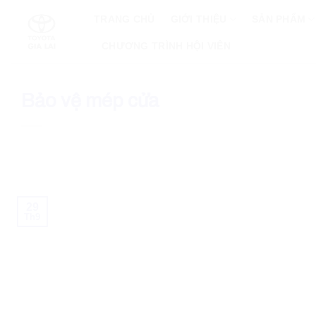
Skip
TRANG CHỦ
GIỚI THIỆU
SẢN PHẨM
to
content
CHƯƠNG TRÌNH HỘI VIÊN
Bảo vệ mép cửa
29
Th9