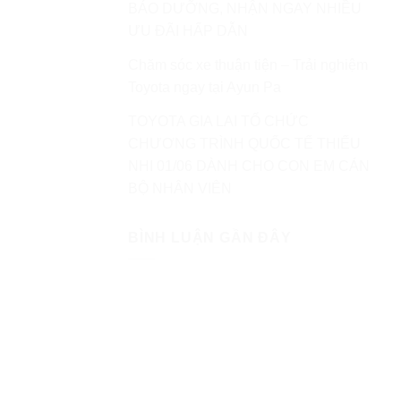
BẢO DƯỠNG, NHẬN NGAY NHIỀU
ƯU ĐÃI HẤP DẪN
Chăm sóc xe thuận tiện – Trải nghiệm
Toyota ngay tại Ayun Pa
TOYOTA GIA LAI TỔ CHỨC
CHƯƠNG TRÌNH QUỐC TẾ THIẾU
NHI 01/06 DÀNH CHO CON EM CÁN
BỘ NHÂN VIÊN
BÌNH LUẬN GẦN ĐÂY