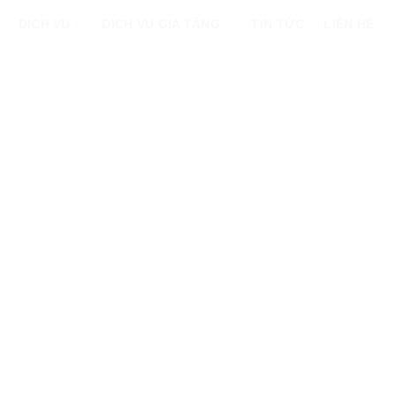
DỊCH VỤ
DỊCH VỤ GIA TĂNG
TIN TỨC
LIÊN HỆ