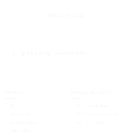
TOYOTA GIA LAI
Ốp trang trí nắp Ca-pô mạ Crôm
DỊCH VỤ
DỊCH VỤ GIA TĂNG
Bảo hành
Xe đã qua sử dụng
Bảo dưỡng
Vay Toyota - Mua Toyota
Sữa chữa chung
Bảo hiểm Toyota
Kiểm tra/triệu hồi