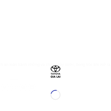
h an toàn tránh những va chạm, trầy xước, bong tróc khi mở ra