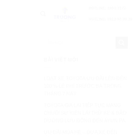
HOTLINE: 1800 3372
HOTLINE: 0912 90 90 39
BÀI VIẾT MỚI
LOẠT XE TOYOTA ƯU ĐÃI LÊN ĐẾN
100 % LỆ PHÍ TRƯỚC BẠ TRONG
THÁNG 7 NÀY
TOYOTA GIA LAI TIẾP TỤC MANG
CHUỖI SỰ KIỆN LÁI THỬ XE & BẢO
DƯỠNG LƯU ĐỘNG ĐẾN AYUN PA
ƯU ĐÃI MÙA HÈ – ĐƯA XE ĐẾN