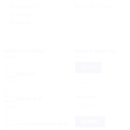
Đặt lịch hẹn dịch vụ
Báo chí viết về Toyota
Tải catalogue
Tải bảng giá
ĐƯỜNG DÂY NÓNG
ĐĂNG KÝ NHẬN TIN
1800 3372
Your email
0912 90 90 39
cskh@toyotagialai.com.vn