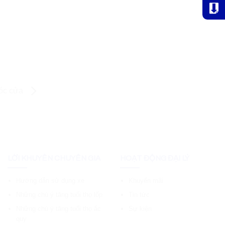
góc cửa
LỜI KHUYÊN CHUYÊN GIA
HOẠT ĐỘNG ĐẠI LÝ
Hướng dẫn sử dụng xe
Khuyến mãi
Những chú ý tăng tuổi thọ lốp
Tin tức
Những chú ý tăng tuổi thọ ắc
Sự kiện
quy