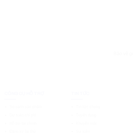
Bảo vệ 
CÔNG CỤ HỖ TRỢ
TIN TỨC
So sánh sản phẩm
Tin tức chung
Dự toán chi phí
Tuyển dụng
Hỗ trợ tài chính
Khuyến mãi
Đăng ký lái thử
Sự kiện