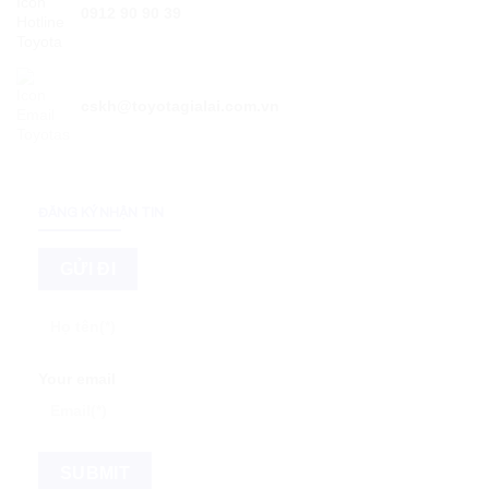
0912 90 90 39
cskh@toyotagialai.com.vn
ĐĂNG KÝ NHẬN TIN
Your email