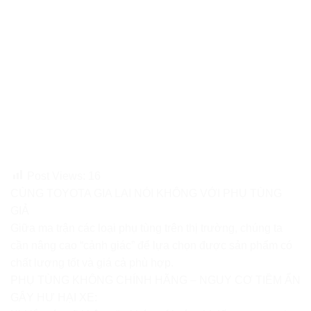
Post Views:
16
CÙNG TOYOTA GIA LAI NÓI KHÔNG VỚI PHỤ TÙNG
GIẢ
Giữa ma trận các loại phụ tùng trên thị trường, chúng ta
cần nâng cao “cảnh giác” để lựa chọn được sản phẩm có
chất lượng tốt và giá cả phù hợp.
PHỤ TÙNG KHÔNG CHÍNH HÃNG – NGUY CƠ TIỀM ẨN
GÂY HƯ HẠI XE: