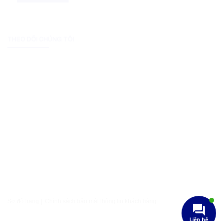
THEO DÕI CHÚNG TÔI
Sơ đồ trang
|
Chính sách bảo mật thông tin khách hàng
Liên hệ