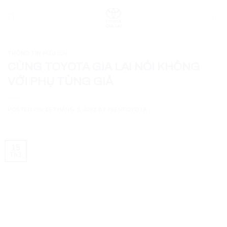
Skip
to
content
THÔNG TIN HỮU ÍCH
CÙNG TOYOTA GIA LAI NÓI KHÔNG
VỚI PHỤ TÙNG GIẢ
POSTED ON
15 THÁNG 3, 2022
BY
HIENTOYOTA
15
Th3