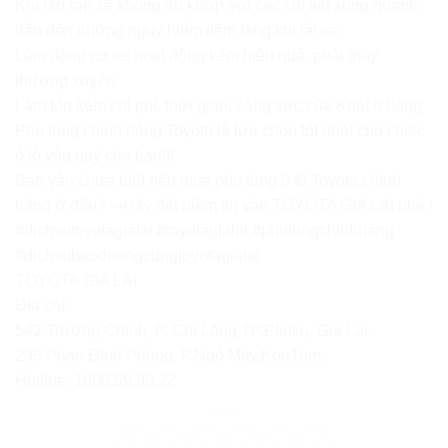
Khi lắp ráp sẽ không ăn khớp với các chi tiết xung quanh
dẫn đến những nguy hiểm tiềm tàng khi lái xe.
Làm động cơ xe hoạt động kém hiệu quả, phải thay
thường xuyên.
Làm tốn kém chi phí, thời gian, công sức của Khách hàng
Phụ tùng chính hãng Toyota là lựa chọn tốt nhất cho chiếc
ô tô yêu quý của bạn!!!
Bạn vẫn chưa biết nên mua phụ tùng ô tô Toyota chính
hãng ở đâu? ↪️Hãy đặt niềm tin vào TÔYOTA GIA LAI nhé !
#dichvutoyotagialai
#toyotagialai
#phụtungchinhhang
#dichvubaoduongcungtoyotagialai
TOYOTA GIA LAI
Địa chỉ:
542 Trường Chinh, P. Chi Lăng,TP.Pleiku, Gia Lai.
235 Phan Đình Phùng, P.Ngô Mây,KonTum.
Hotline: 180
0.59.99.22