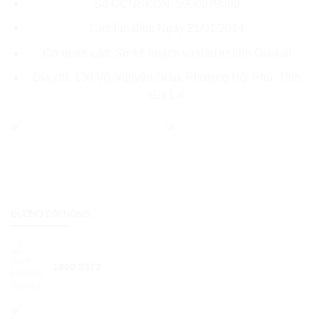
Số GCNĐKDN: 5900979080
Cấp lần đầu: Ngày 21/01/2014
Cơ quan cấp: Sở kế hoạch và đầu tư tỉnh Gia-Lai
Địa chỉ: 130 Võ Nguyên Giáp, Phường Hội Phú, Tỉnh
Gia Lai
ĐƯỜNG DÂY NÓNG
1800 3372