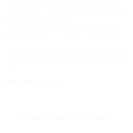
THỬ XE & BẢO DƯỠNG LƯU ĐỘNG ĐẾN AYUN PA
ƯU ĐÃI MÙA HÈ – ĐƯA XE ĐẾN BẢO DƯỠNG, NHẬN
NGAY NHIỀU ƯU ĐÃI HẤP DẪN
Chăm sóc xe thuận tiện – Trải nghiệm Toyota ngay tại
Ayun Pa
TOYOTA GIA LAI TỔ CHỨC CHƯƠNG TRÌNH QUỐC TẾ
THIẾU NHI 01/06 DÀNH CHO CON EM CÁN BỘ NHÂN
VIÊN
BÌNH LUẬN GẦN ĐÂY
CÔNG TY TNHH TOYOTA GIA LAI