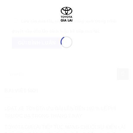
Lưu tên của tôi, email, và trang web trong trình
duyệt này cho lần bình luận kế tiếp của tôi.
BÀI VIẾT MỚI
LOẠT XE TOYOTA ƯU ĐÃI LÊN ĐẾN 100 % LỆ PHÍ
TRƯỚC BẠ TRONG THÁNG 7 NÀY
TOYOTA GIA LAI TIẾP TỤC MANG CHUỖI SỰ KIỆN LÁI