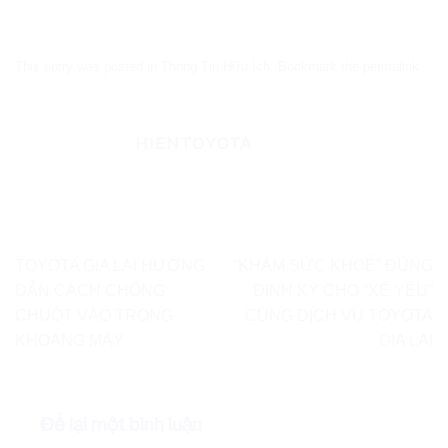
This entry was posted in
Thông Tin Hữu Ích
. Bookmark the
permalink
.
HIENTOYOTA
TOYOTA GIA LAI HƯỚNG
“KHÁM SỨC KHOẺ” ĐÚNG
DẪN CÁCH CHỐNG
ĐỊNH KỲ CHO “XẾ YÊU”
CHUỘT VÀO TRONG
CÙNG DỊCH VỤ TOYOTA
KHOANG MÁY
GIA LAI
Để lại một bình luận