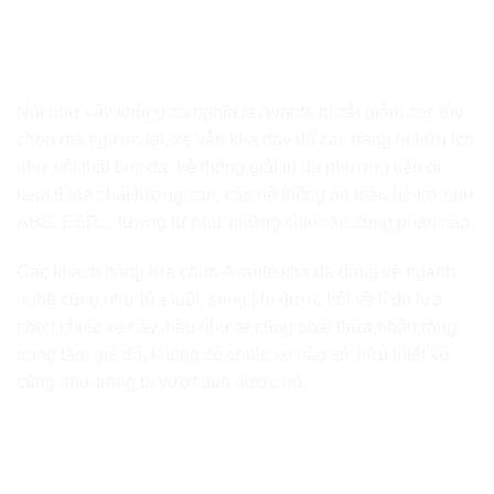
Nói như vậy không có nghĩa là Avante bị cắt giảm các tùy
chọn mà ngược lại, xe vẫn khá đầy đủ các trang bị hữu ích
như nội thất bọc da, hệ thống giải trí đa phương tiện đi
kèm 6 loa chất lượng cao, các hệ thống an toàn hỗ trợ như
ABS, ESP,…tương tự như những chiếc xe cùng phân cấp.
Các khách hàng lựa chọn Avante khá đa dạng về ngành
nghề cũng như lứa tuổi, song khi được hỏi về lí do lựa
chọn chiếc xe này, hầu như ai cũng phải thừa nhận rằng
trong tầm giá đó, không có chiếc xe nào sở hữu thiết kế
cũng như trang bị vượt qua được nó.