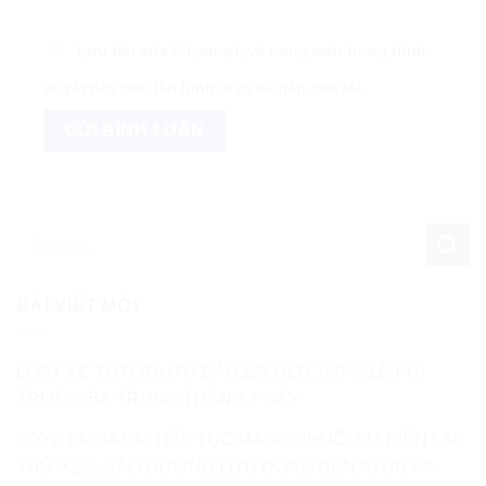
Lưu tên của tôi, email, và trang web trong trình
duyệt này cho lần bình luận kế tiếp của tôi.
BÀI VIẾT MỚI
LOẠT XE TOYOTA ƯU ĐÃI LÊN ĐẾN 100 % LỆ PHÍ
TRƯỚC BẠ TRONG THÁNG 7 NÀY
TOYOTA GIA LAI TIẾP TỤC MANG CHUỖI SỰ KIỆN LÁI
THỬ XE & BẢO DƯỠNG LƯU ĐỘNG ĐẾN AYUN PA