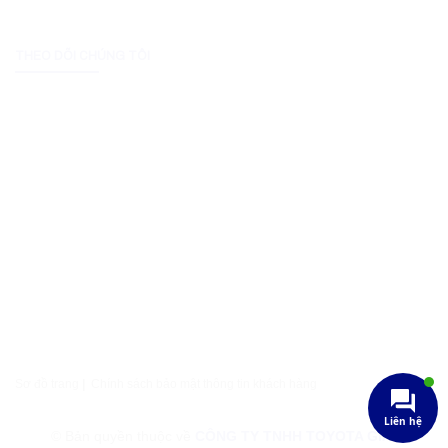
THEO DÕI CHÚNG TÔI
Sơ đồ trang
|
Chính sách bảo mật thông tin khách hàng
Liên hệ
© Bản quyền thuộc về
CÔNG TY TNHH TOYOTA GIA LAI