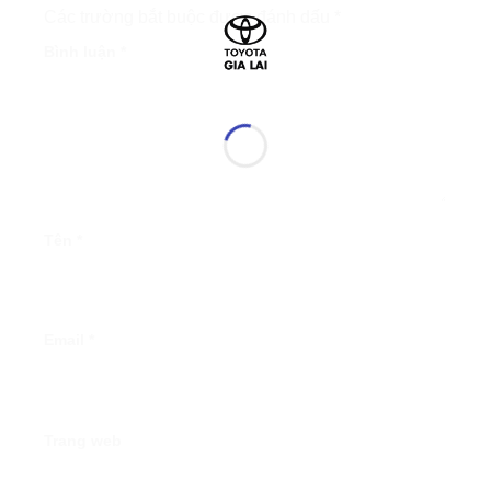
Các trường bắt buộc được đánh dấu
*
Bình luận
*
Tên
*
Email
*
Trang web