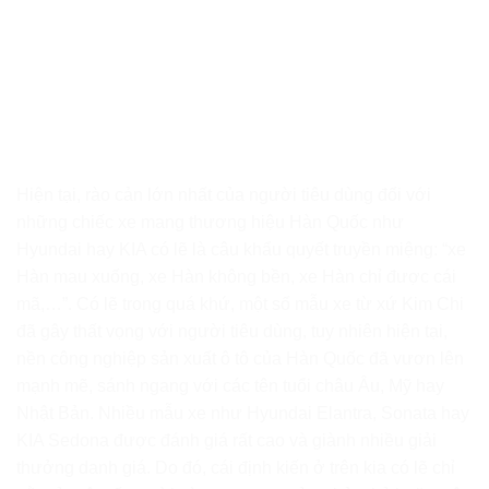
Hiện tại, rào cản lớn nhất của người tiêu dùng đối với
những chiếc xe mang thương hiệu Hàn Quốc như
Hyundai hay KIA có lẽ là câu khẩu quyết truyền miệng: “xe
Hàn mau xuống, xe Hàn không bền, xe Hàn chỉ được cái
mã,…”. Có lẽ trong quá khứ, một số mẫu xe từ xứ Kim Chi
đã gây thất vọng với người tiêu dùng, tuy nhiên hiện tại,
nền công nghiệp sản xuất ô tô của Hàn Quốc đã vươn lên
mạnh mẽ, sánh ngang với các tên tuổi châu Âu, Mỹ hay
Nhật Bản. Nhiều mẫu xe như Hyundai Elantra, Sonata hay
KIA Sedona được đánh giá rất cao và giành nhiều giải
thưởng danh giá. Do đó, cái định kiến ở trên kia có lẽ chỉ