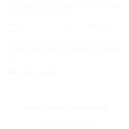
ƯU ĐÃI MÙA HÈ – ĐƯA XE ĐẾN BẢO DƯỠNG, NHẬN
NGAY NHIỀU ƯU ĐÃI HẤP DẪN
Chăm sóc xe thuận tiện – Trải nghiệm Toyota ngay tại
Ayun Pa
TOYOTA GIA LAI TỔ CHỨC CHƯƠNG TRÌNH QUỐC TẾ
THIẾU NHI 01/06 DÀNH CHO CON EM CÁN BỘ NHÂN
VIÊN
BÌNH LUẬN GẦN ĐÂY
CÔNG TY TNHH TOYOTA GIA LAI
Số GCNĐKDN: 5900979080