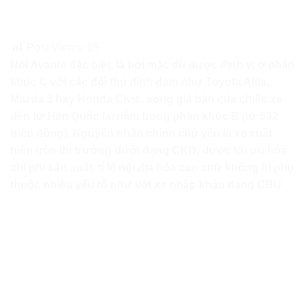
Post Views:
65
Nói Avante đặc biệt, là bởi mặc dù được định vị ở phân
khúc C với các đối thủ đình đám như Toyota Altis,
Mazda 3 hay Honda Civic, song giá bán của chiếc xe
đến từ Hàn Quốc lại nằm trong phân khúc B (từ 532
triệu đồng). Nguyên nhân chính chủ yếu là xe xuất
hiện trên thị trường dưới dạng CKD, được tối ưu hóa
chi phí sản xuất, tỉ lệ nội địa hóa cao chứ không bị phụ
thuộc nhiều yếu tố như với xe nhập khẩu dạng CBU.