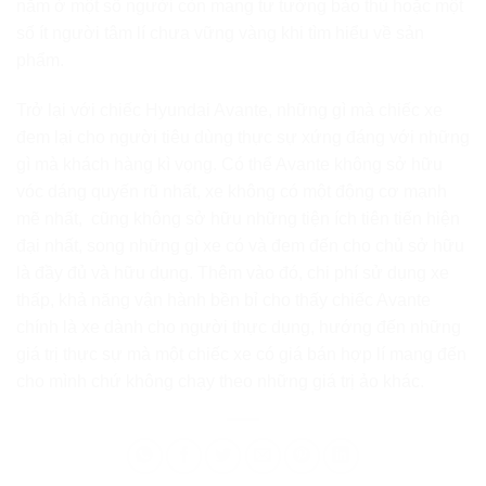
nằm ở một số người còn mang tư tưởng bảo thủ hoặc một
số ít người tâm lí chưa vững vàng khi tìm hiểu về sản
phẩm.
Trở lại với chiếc Hyundai Avante, những gì mà chiếc xe
đem lại cho người tiêu dùng thực sự xứng đáng với những
gì mà khách hàng kì vọng. Có thể Avante không sở hữu
vóc dáng quyến rũ nhất, xe không có một động cơ mạnh
mẽ nhất, cũng không sở hữu những tiện ích tiên tiến hiện
đại nhất, song những gì xe có và đem đến cho chủ sở hữu
là đầy đủ và hữu dụng. Thêm vào đó, chi phí sử dụng xe
thấp, khả năng vận hành bền bỉ cho thấy chiếc Avante
chính là xe dành cho người thực dụng, hướng đến những
giá trị thực sự mà một chiếc xe có giá bán hợp lí mang đến
cho mình chứ không chạy theo những giá trị ảo khác.