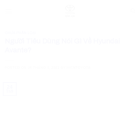
Skip
to
content
CHƯA PHÂN LOẠI
Người Tiêu Dùng Nói Gì Về Hyundai
Avante?
POSTED ON
24 THÁNG 9, 2021
BY
HIENTOYOTA
24
Th9