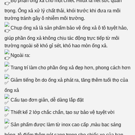
Bộ phận ống xả cho một chiếc Hilux là hết sức quan
trọng. Ống xả xử lý chất thải, khói trước khi đưa ra môi
trường tránh gây ô nhiễm môi trường.
Chụp ống xả là sản phẩm bảo vệ ống xả ô tô tuyệt hảo,
giúp phần ống xả không chịu tác động trực tiếp từ môi
trường ngoài sẽ khó gỉ sét, khó hao mòn ống xả.
Ngoài ra:
Trang trí làm cho phần ống xả đẹp hơn, phong cách hơn
Giảm tiếng ồn do ống xả phát ra, tăng thêm tuổi thọ của
ống xả
Cấu tạo đơn giản, dễ dàng lắp đặt
Thiết kế 2 lớp chắc chắn, tạo sự bảo vệ tuyệt vời
Sản phẩm được làm từ inox cao cấp ,màu bạc sáng
bóng, tô điểm thêm nét sang trọng cho chiếc xe của bạn