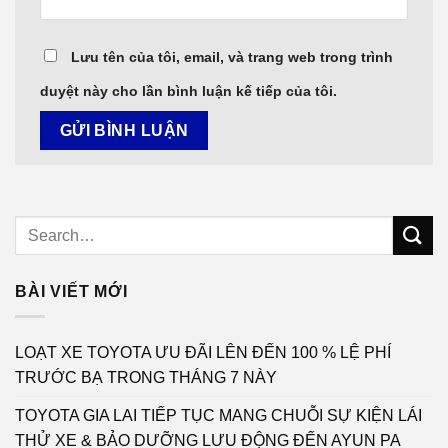
Lưu tên của tôi, email, và trang web trong trình
duyệt này cho lần bình luận kế tiếp của tôi.
BÀI VIẾT MỚI
LOẠT XE TOYOTA ƯU ĐÃI LÊN ĐẾN 100 % LỆ PHÍ
TRƯỚC BẠ TRONG THÁNG 7 NÀY
TOYOTA GIA LAI TIẾP TỤC MANG CHUỖI SỰ KIỆN LÁI
THỬ XE & BẢO DƯỠNG LƯU ĐỘNG ĐẾN AYUN PA