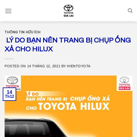
Skip
to
content
THÔNG TIN HỮU ÍCH
LÝ DO BẠN NÊN TRANG BỊ CHỤP ỐNG
XẢ CHO HILUX
POSTED ON
14 THÁNG 12, 2021
BY
HIENTOYOTA
14
Th12