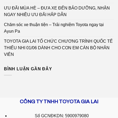
ƯU ĐÃI MÙA HÈ – ĐƯA XE ĐẾN BẢO DƯỠNG, NHẬN
NGAY NHIỀU ƯU ĐÃI HẤP DẪN
Chăm sóc xe thuận tiện – Trải nghiệm Toyota ngay tại
Ayun Pa
TOYOTA GIA LAI TỔ CHỨC CHƯƠNG TRÌNH QUỐC TẾ
THIẾU NHI 01/06 DÀNH CHO CON EM CÁN BỘ NHÂN
VIÊN
BÌNH LUẬN GẦN ĐÂY
CÔNG TY TNHH TOYOTA GIA LAI
Số GCNĐKDN: 5900979080