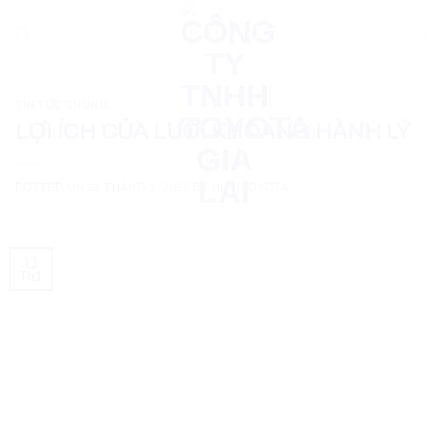
Skip
to
content
TIN TỨC CHUNG
LỢI ÍCH CỦA LƯỚI KHOANG HÀNH LÝ
POSTED ON
11 THÁNG 1, 2022
BY
HIENTOYOTA
11
Th1