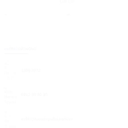
Gia Lai
ĐƯỜNG DÂY NÓNG
1800 3372
0912 90 90 39
cskh@toyotagialai.com.vn