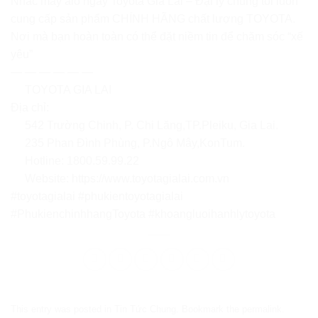
Nhấc máy alo ngay Toyota Gia Lai – Đại lý chúng tôi luôn
cung cấp sản phẩm CHÍNH HÃNG chất lượng TOYOTA.
Nơi mà bạn hoàn toàn có thể đặt niềm tin để chăm sóc “xế
yêu”
— — — — — —
TOYOTA GIA LAI
Địa chỉ:
542 Trường Chinh, P. Chi Lăng,TP.Pleiku, Gia Lai.
235 Phan Đình Phùng, P.Ngô Mây,KonTum.
Hotline: 1800.59.99.22
Website:
https://www.toyotagialai.com.vn
#toyotagialai
#phukientoyotagialai
#PhukienchinhhangToyota
#khoangluoihanhlytoyota
This entry was posted in
Tin Tức Chung
. Bookmark the
permalink
.