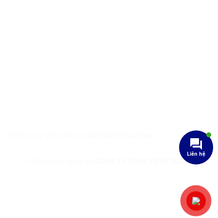
Sơ đồ trang
|
Chính sách bảo mật thông tin khách hàng
Liên hệ
© Bản quyền thuộc về
CÔNG TY TNHH TOYOTA GIA LAI