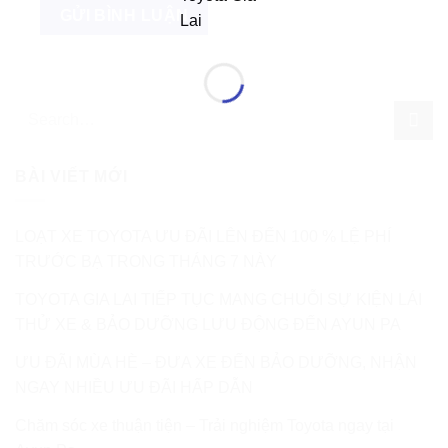
BÀI VIẾT MỚI
LOẠT XE TOYOTA ƯU ĐÃI LÊN ĐẾN 100 % LỆ PHÍ
TRƯỚC BẠ TRONG THÁNG 7 NÀY
TOYOTA GIA LAI TIẾP TỤC MANG CHUỖI SỰ KIỆN LÁI
THỬ XE & BẢO DƯỠNG LƯU ĐỘNG ĐẾN AYUN PA
ƯU ĐÃI MÙA HÈ – ĐƯA XE ĐẾN BẢO DƯỠNG, NHẬN
NGAY NHIỀU ƯU ĐÃI HẤP DẪN
Chăm sóc xe thuận tiện – Trải nghiệm Toyota ngay tại