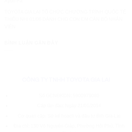
Ayun Pa
TOYOTA GIA LAI TỔ CHỨC CHƯƠNG TRÌNH QUỐC TẾ
THIẾU NHI 01/06 DÀNH CHO CON EM CÁN BỘ NHÂN
VIÊN
BÌNH LUẬN GẦN ĐÂY
CÔNG TY TNHH TOYOTA GIA LAI
Số GCNĐKDN: 5900979080
Cấp lần đầu: Ngày 21/01/2014
Cơ quan cấp: Sở kế hoạch và đầu tư tỉnh Gia-Lai
Địa chỉ: 130 Võ Nguyên Giáp, Phường Hội Phú, Tỉnh