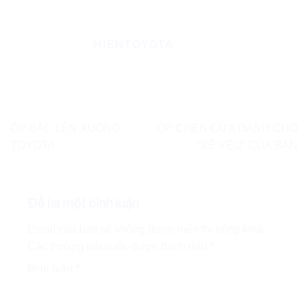
HIENTOYOTA
ỐP BẬC LÊN XUỐNG
ỐP CHÉN CỬA DÀNH CHO
TOYOTA
“XẾ YÊU” CỦA BẠN
Để lại một bình luận
Email của bạn sẽ không được hiển thị công khai.
Các trường bắt buộc được đánh dấu
*
Bình luận
*