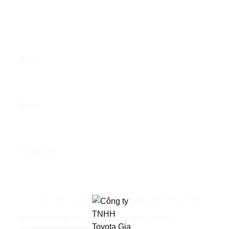
Tên
*
Email
*
Trang web
Lưu tên của tôi, email, và trang web trong trình
duyệt này cho lần bình luận kế tiếp của tôi.