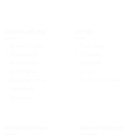
CÔNG CỤ HỖ TRỢ
TIN TỨC
So sánh sản phẩm
Tin tức chung
Dự toán chi phí
Tuyển dụng
Hỗ trợ tài chính
Khuyến mãi
Đăng ký lái thử
Sự kiện
Đặt lịch hẹn dịch vụ
Báo chí viết về Toyota
Tải catalogue
Tải bảng giá
ĐƯỜNG DÂY NÓNG
ĐĂNG KÝ NHẬN TIN