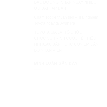
BẢO DƯỠNG, NHẬN NGAY NHIỀU
ƯU ĐÃI HẤP DẪN
Chăm sóc xe thuận tiện – Trải nghiệm
Toyota ngay tại Ayun Pa
TOYOTA GIA LAI TỔ CHỨC
CHƯƠNG TRÌNH QUỐC TẾ THIẾU
NHI 01/06 DÀNH CHO CON EM CÁN
BỘ NHÂN VIÊN
BÌNH LUẬN GẦN ĐÂY