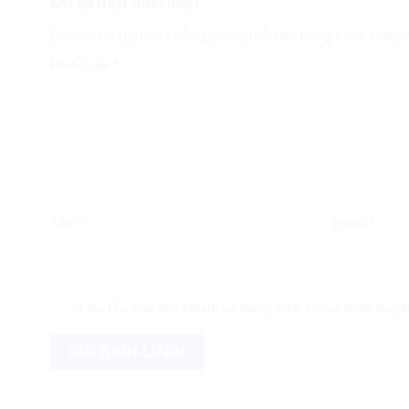
Để lại một bình luận
Email của bạn sẽ không được hiển thị công khai.
Các t
Bình luận
*
Tên
*
Email
*
Lưu tên của tôi, email, và trang web trong trình duyệt