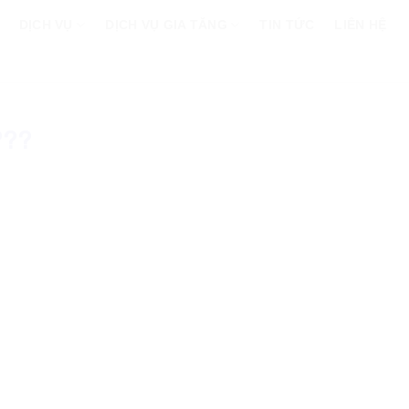
DỊCH VỤ
DỊCH VỤ GIA TĂNG
TIN TỨC
LIÊN HỆ
???