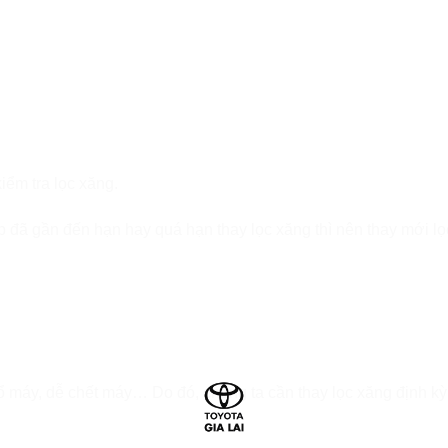
iểm tra lọc xăng.
p đã gần đến hạn hay quá hạn thay lọc xăng thì nên thay mới l
nổ máy, dễ chết máy… Do đó, chúng ta cần thay lọc xăng định kỳ