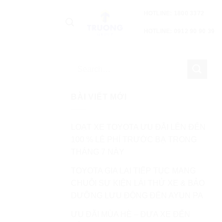
HOTLINE: 1800 3372
HOTLINE: 0912 90 90 39
BÀI VIẾT MỚI
LOẠT XE TOYOTA ƯU ĐÃI LÊN ĐẾN
100 % LỆ PHÍ TRƯỚC BẠ TRONG
THÁNG 7 NÀY
TOYOTA GIA LAI TIẾP TỤC MANG
CHUỖI SỰ KIỆN LÁI THỬ XE & BẢO
DƯỠNG LƯU ĐỘNG ĐẾN AYUN PA
ƯU ĐÃI MÙA HÈ – ĐƯA XE ĐẾN