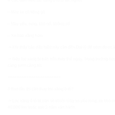
# Các dấu hiệu lọc xăng ô tô bị tắc nghẹt
– Máy xe có tiếng gõ
– Máy yếu, rung, khó nổ, không nổ
– Xe hao xăng hơn
-> Khi thấy các dấu hiệu này cần đến Đại lý để sớm được k
-> Nếu lọc xăng bị bẩn nên thay thế ngay. Trong trường hợ
càng sớm càng tốt.
=======================
# Bao lâu thì cần thay lọc xăng ô tô?
-> Lọc xăng ô tô bị bẩn sẽ khiến máy xe yếu rung, xe khó 
40.000 km hoặc sau 2 năm vận hành.