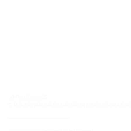
Post Views:
15
# Điều này giúp quá trình đốt hỗn hợp nhiên liệu và khí hiệ
=======================