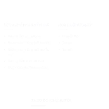
LỜI KHUYÊN CHUYÊN GIA
HOẠT ĐỘNG ĐẠI LÝ
Hướng dẫn sử dụng xe
Khuyến mãi
Những chú ý tăng tuổi thọ lốp
Tin tức
Những chú ý tăng tuổi thọ ắc
Sự kiện
quy
Hướng dẫn lái xe an toàn
FAQ - Câu Hỏi Thường Gặp
THEO DÕI CHÚNG TÔI