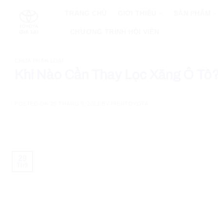
Skip
TRANG CHỦ
GIỚI THIỆU
SẢN PHẨM
to
content
CHƯƠNG TRÌNH HỘI VIÊN
CHƯA PHÂN LOẠI
Khi Nào Cần Thay Lọc Xăng Ô Tô
POSTED ON
29 THÁNG 9, 2021
BY
HIENTOYOTA
29
Th9