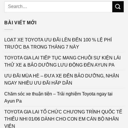
BÀI VIẾT MỚI
LOẠT XE TOYOTA ƯU ĐÃI LÊN ĐẾN 100 % LỆ PHÍ
TRƯỚC BẠ TRONG THÁNG 7 NÀY
TOYOTA GIA LAI TIẾP TỤC MANG CHUỖI SỰ KIỆN LÁI
THỬ XE & BẢO DƯỠNG LƯU ĐỘNG ĐẾN AYUN PA
ƯU ĐÃI MÙA HÈ – ĐƯA XE ĐẾN BẢO DƯỠNG, NHẬN
NGAY NHIỀU ƯU ĐÃI HẤP DẪN
Chăm sóc xe thuận tiện – Trải nghiệm Toyota ngay tại
Ayun Pa
TOYOTA GIA LAI TỔ CHỨC CHƯƠNG TRÌNH QUỐC TẾ
THIẾU NHI 01/06 DÀNH CHO CON EM CÁN BỘ NHÂN
VIÊN