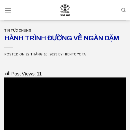
Skip
to
content
TIN TỨC CHUNG
HÀNH TRÌNH ĐƯỜNG VỀ NGÀN DẶM
POSTED ON
22 THÁNG 10, 2023
BY
HIENTOYOTA
Post Views:
11