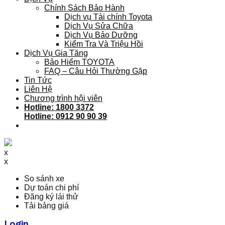
Chính Sách Bảo Hành
Dịch vụ Tài chính Toyota
Dịch Vụ Sửa Chữa
Dịch Vụ Bảo Dưỡng
Kiểm Tra Và Triệu Hồi
Dịch Vụ Gia Tăng
Bảo Hiểm TOYOTA
FAQ – Câu Hỏi Thường Gặp
Tin Tức
Liên Hệ
Chương trình hội viên
Hotline: 1800 3372
Hotline: 0912 90 90 39
x
x
So sánh xe
Dự toán chi phí
Đăng ký lái thử
Tải bảng giá
Login