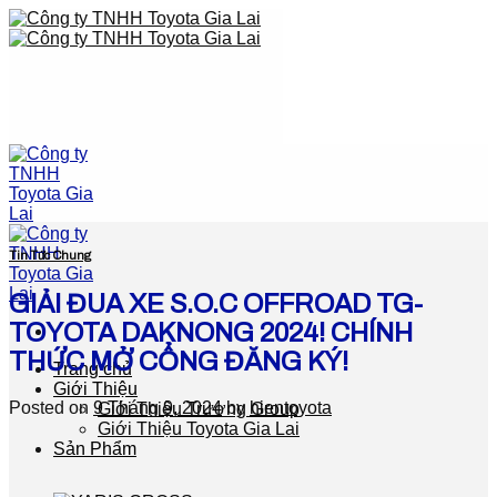
Skip
to
content
Tin Tức Chung
GIẢI ĐUA XE S.O.C OFFROAD TG-
TOYOTA DAKNONG 2024! CHÍNH
THỨC MỞ CỔNG ĐĂNG KÝ!
Trang chủ
Giới Thiệu
Posted on
9 Tháng 9, 2024
by
hientoyota
Giới Thiệu Trương Group
Giới Thiệu Toyota Gia Lai
Sản Phẩm