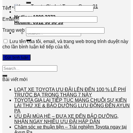
Tên
*
Hotline: 1800 3372
Email
*
Hotline: 0912 90 90 39
Trang web
Search
for:
Lưu tên của tôi, email, và trang web trong trình duyệt này
cho lần bình luận kế tiếp của tôi.
Bài viết mới
LOẠT XE TOYOTA ƯU ĐÃI LÊN ĐẾN 100 % LỆ PHÍ
TRƯỚC BẠ TRONG THÁNG 7 NÀY
TOYOTA GIA LAI TIẾP TỤC MANG CHUỖI SỰ KIỆN
LÁI THỬ XE & BẢO DƯỠNG LƯU ĐỘNG ĐẾN AYUN
PA
ƯU ĐÃI MÙA HÈ – ĐƯA XE ĐẾN BẢO DƯỠNG,
NHẬN NGAY NHIỀU ƯU ĐÃI HẤP DẪN
Chăm sóc xe thuận tiện – Trải nghiệm Toyota ngay tại
Ayun Pa