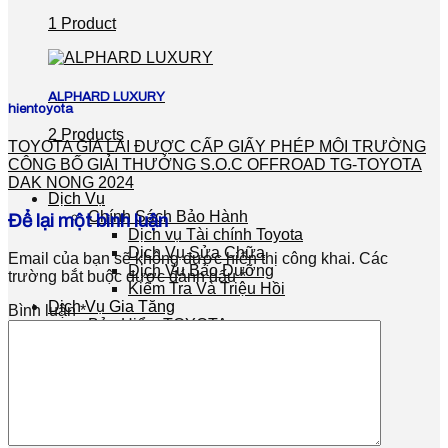
1 Product
ALPHARD LUXURY
hientoyota
2 Products
TOYOTA GIA LAI ĐƯỢC CẤP GIẤY PHÉP MÔI TRƯỜNG
CÔNG BỐ GIẢI THƯỞNG S.O.C OFFROAD TG-TOYOTA
DAK NONG 2024
Dịch Vụ
Chính Sách Bảo Hành
Để lại một bình luận
Dịch vụ Tài chính Toyota
Dịch Vụ Sửa Chữa
Email của bạn sẽ không được hiển thị công khai.
Các
Dịch Vụ Bảo Dưỡng
trường bắt buộc được đánh dấu
*
Kiểm Tra Và Triệu Hồi
Dịch Vụ Gia Tăng
Bình luận
*
Bảo Hiểm TOYOTA
FAQ – Câu Hỏi Thường Gặp
Tin Tức
Liên Hệ
Chương trình hội viên
Search
for: