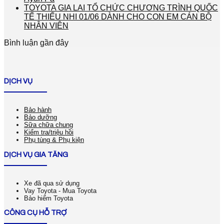
TOYOTA GIA LAI TỔ CHỨC CHƯƠNG TRÌNH QUỐC
TẾ THIẾU NHI 01/06 DÀNH CHO CON EM CÁN BỘ
NHÂN VIÊN
Bình luận gần đây
DỊCH VỤ
Bảo hành
Bảo dưỡng
Sữa chữa chung
Kiểm tra/triệu hồi
Phụ tùng & Phụ kiện
DỊCH VỤ GIA TĂNG
Xe đã qua sử dụng
Vay Toyota - Mua Toyota
Bảo hiểm Toyota
CÔNG CỤ HỖ TRỢ