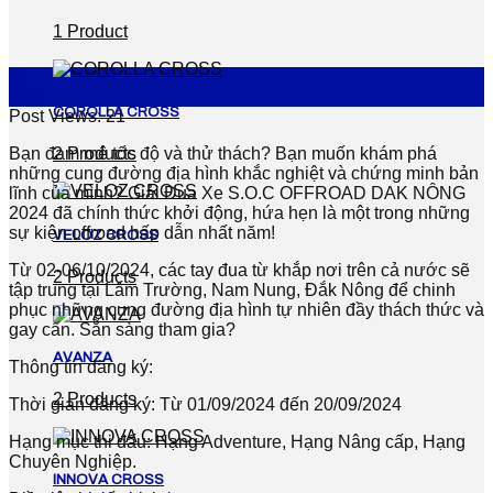
1 Product
09
Th9
COROLLA CROSS
Post Views:
21
Bạn đam mê tốc độ và thử thách? Bạn muốn khám phá
2 Products
những cung đường địa hình khắc nghiệt và chứng minh bản
lĩnh của mình? Giải Đua Xe S.O.C OFFROAD DAK NÔNG
2024 đã chính thức khởi động, hứa hẹn là một trong những
sự kiện offroad hấp dẫn nhất năm!
VELOZ CROSS
Từ 02-06/10/2024, các tay đua từ khắp nơi trên cả nước sẽ
2 Products
tập trung tại Lâm Trường, Nam Nung, Đắk Nông để chinh
phục những cung đường địa hình tự nhiên đầy thách thức và
gay cấn. Sẵn sàng tham gia?
AVANZA
Thông tin đăng ký:
2 Products
Thời gian đăng ký: Từ 01/09/2024 đến 20/09/2024
Hạng mục thi đấu: Hạng Adventure, Hạng Nâng cấp, Hạng
Chuyên Nghiệp.
INNOVA CROSS