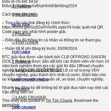
Điều lệ chi tiết: bit.ly/
ĐiềuLệ_GiảiĐuaXeĐịaHìnhĐắkNông2024
3 Products
Cách thức đăng ký:
– Truy cập vào link đăng ký chính thức:
HILUX 2026
https://forms.gle/GcB2aHVhnRLvqdxX9 hoặc quét mã QR
Code ngay góc phải hình poster giải.
3 Products
– Điền đầy đủ thông tin cá nhân và thông tin xe tham gia.
– Hoàn tất lệ phí đăng ký trước 20/09/2024.
FORTUNER
BTC giải đua được vận hành bởi CLB OFFROAD SAIGON
(SOC), là đơn vị được dẫn dắt bởi các thành viên với hơn 14
7 Products
năm kinh nghiệm tham gia các giải thi đấu Offroad chuyên
nghiệp trong nước và quốc tế, là CLB có số lượng VĐV
chuyên nghiệp, giàu thành tích nhất cả nước. Đảm bảo cho
sự kiện diễn ra một cách suôn sẻ, an toàn, chuyên nghiệp.
LAND CRUISER PRADO
Nhanh tay đăng ký để không bỏ lỡ giải đua năm nay nhé các
1 Product
Vận động viên ơi!
This entry was posted in
Tin Tức Chung
. Bookmark the
permalink
.
LAND CRUISER