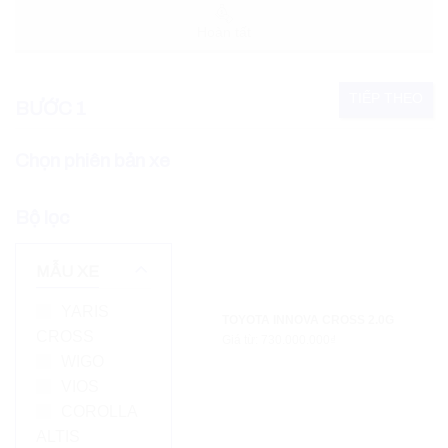
Hoàn tất
TIẾP THEO
BƯỚC 1
Chọn phiên bản xe
Bộ lọc
MẪU XE
YARIS
TOYOTA INNOVA CROSS 2.0G
CROSS
Giá từ: 730.000.000₫
WIGO
VIOS
COROLLA
ALTIS