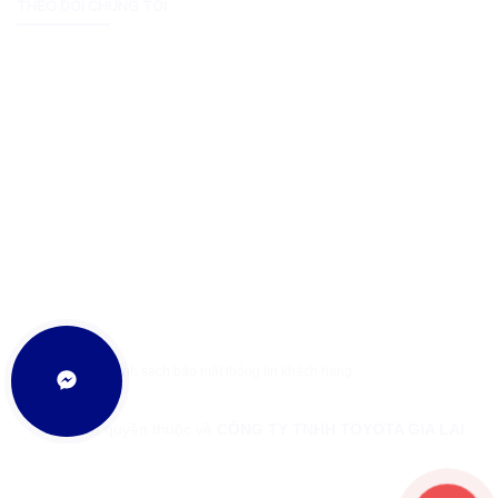
THEO DÕI CHÚNG TÔI
Sơ đồ trang
|
Chính sách bảo mật thông tin khách hàng
© Bản quyền thuộc về
CÔNG TY TNHH TOYOTA GIA LAI