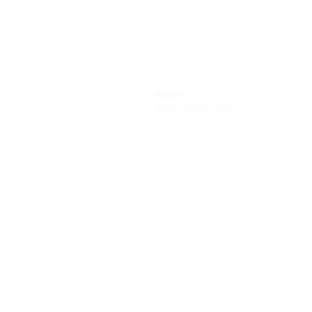
WIGO G
Giá từ: 405.000.000₫