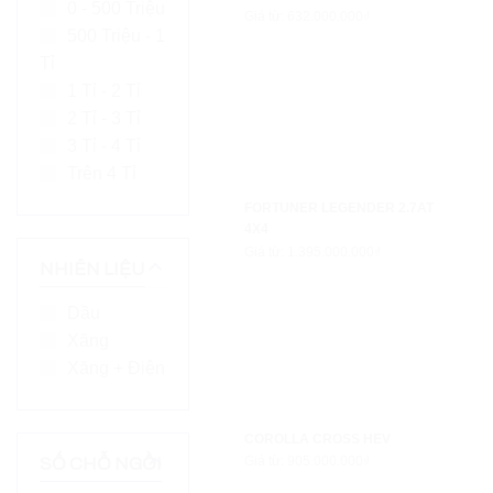
0 - 500 Triệu
GRANVIA
Giá từ: 632.000.000₫
500 Triệu - 1
ALPHARD
Tỉ
LUXURY
1 Tỉ - 2 Tỉ
2 Tỉ - 3 Tỉ
3 Tỉ - 4 Tỉ
Trên 4 Tỉ
FORTUNER LEGENDER 2.7AT
4X4
Giá từ: 1.395.000.000₫
NHIÊN LIỆU
Dầu
Xăng
Xăng + Điện
COROLLA CROSS HEV
Giá từ: 905.000.000₫
SỐ CHỖ NGỒI