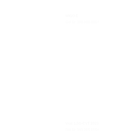
WIGO E
Giá từ: 360.000.000₫
Vios 1.5G-CVT 2023
Giá từ: 545.000.000₫