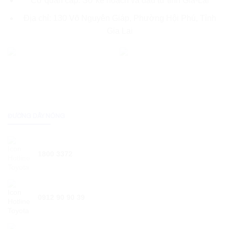
Cơ quan cấp: Sở kế hoạch và đầu tư tỉnh Gia-Lai
Địa chỉ: 130 Võ Nguyên Giáp, Phường Hội Phú, Tỉnh
Gia Lai
ĐƯỜNG DÂY NÓNG
1800 3372
0912 90 90 39