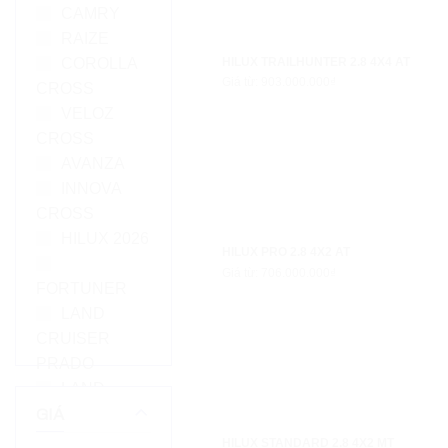
CAMRY
RAIZE
HILUX TRAILHUNTER 2.8 4X4 AT
COROLLA
Giá từ: 903.000.000₫
CROSS
VELOZ
CROSS
AVANZA
INNOVA
CROSS
HILUX 2026
HILUX PRO 2.8 4X2 AT
Giá từ: 706.000.000₫
FORTUNER
LAND
CRUISER
PRADO
LAND
CRUISER
GIÁ
HIACE
HILUX STANDARD 2.8 4X2 MT