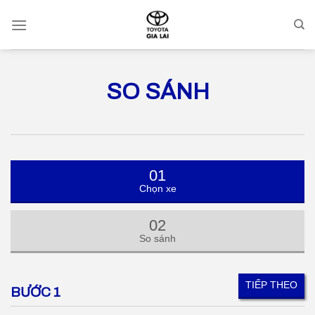
Skip
to
content
SO SÁNH
01
Chọn xe
02
So sánh
TIẾP THEO
BƯỚC 1