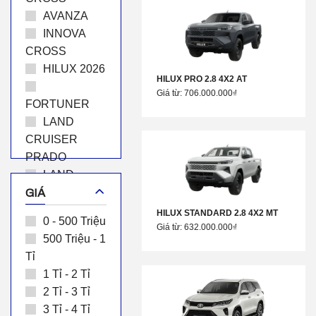
AVANZA
INNOVA
CROSS
HILUX 2026
HILUX PRO 2.8 4X2 AT
Giá từ: 706.000.000₫
FORTUNER
LAND
CRUISER
PRADO
LAND
CRUISER
GIÁ
HIACE
HILUX STANDARD 2.8 4X2 MT
0 - 500 Triệu
GRANVIA
Giá từ: 632.000.000₫
500 Triệu - 1
ALPHARD
Tỉ
LUXURY
1 Tỉ - 2 Tỉ
2 Tỉ - 3 Tỉ
3 Tỉ - 4 Tỉ