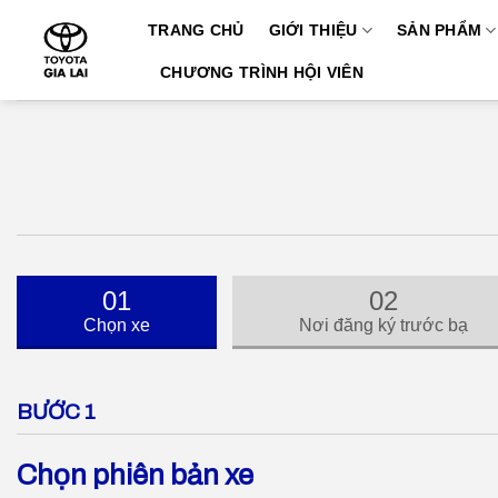
Skip
TRANG CHỦ
GIỚI THIỆU
SẢN PHẨM
to
content
CHƯƠNG TRÌNH HỘI VIÊN
01
02
Chọn xe
Nơi đăng ký trước bạ
BƯỚC 1
Chọn phiên bản xe