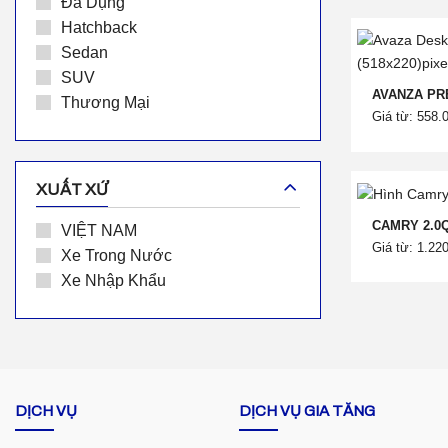
Đa Dụng
Hatchback
Sedan
SUV
AVANZA PR
Thương Mại
Giá từ: 558.
XUẤT XỨ
CAMRY 2.0
VIỆT NAM
Giá từ: 1.22
Xe Trong Nước
Xe Nhập Khẩu
DỊCH VỤ
DỊCH VỤ GIA TĂNG