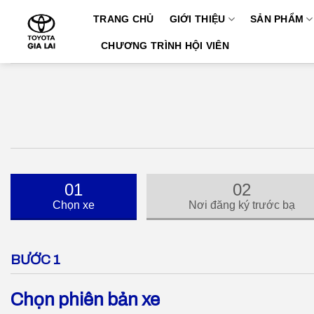
Skip
TRANG CHỦ
GIỚI THIỆU
SẢN PHẨM
to
content
CHƯƠNG TRÌNH HỘI VIÊN
01
02
Chọn xe
Nơi đăng ký trước bạ
BƯỚC 1
Chọn phiên bản xe