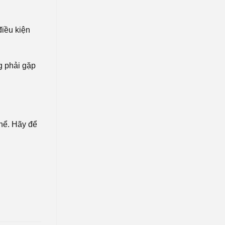
điều kiện
g phải gặp
. Hãy để