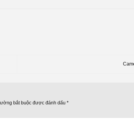
Came
rường bắt buộc được đánh dấu
*