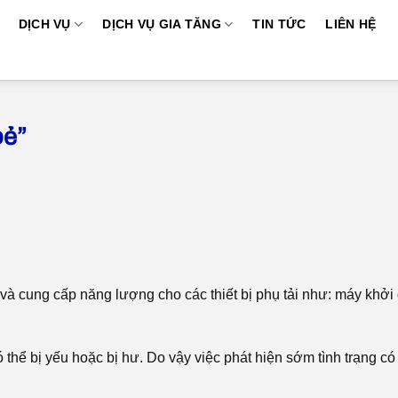
DỊCH VỤ
DỊCH VỤ GIA TĂNG
TIN TỨC
LIÊN HỆ
oẻ”
 và cung cấp năng lượng cho các thiết bị phụ tải như: máy khở
ó thể bị yếu hoặc bị hư. Do vậy việc phát hiện sớm tình trạng có 