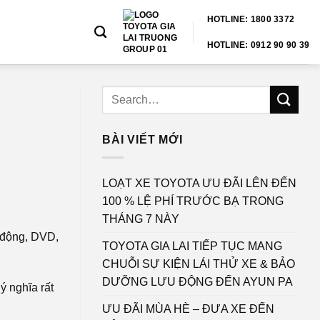
HOTLINE: 1800 3372
HOTLINE: 0912 90 90 39
BÀI VIẾT MỚI
LOẠT XE TOYOTA ƯU ĐÃI LÊN ĐẾN
100 % LỆ PHÍ TRƯỚC BẠ TRONG
THÁNG 7 NÀY
i động, DVD,
TOYOTA GIA LAI TIẾP TỤC MANG
CHUỖI SỰ KIỆN LÁI THỬ XE & BẢO
DƯỠNG LƯU ĐỘNG ĐẾN AYUN PA
ý nghĩa rất
ƯU ĐÃI MÙA HÈ – ĐƯA XE ĐẾN