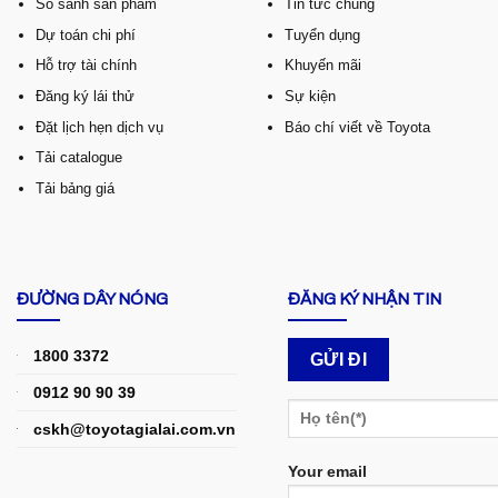
So sánh sản phẩm
Tin tức chung
Dự toán chi phí
Tuyển dụng
Hỗ trợ tài chính
Khuyến mãi
Đăng ký lái thử
Sự kiện
Đặt lịch hẹn dịch vụ
Báo chí viết về Toyota
Tải catalogue
Tải bảng giá
ĐƯỜNG DÂY NÓNG
ĐĂNG KÝ NHẬN TIN
1800 3372
0912 90 90 39
cskh@toyotagialai.com.vn
Your email