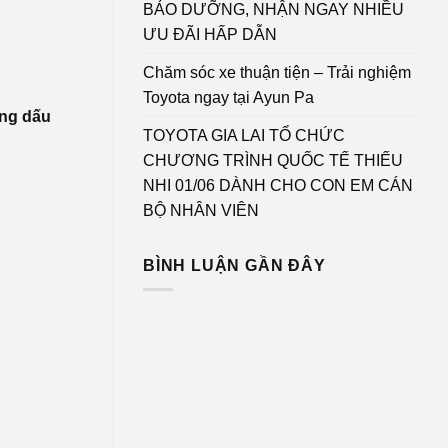
BẢO DƯỠNG, NHẬN NGAY NHIỀU
ƯU ĐÃI HẤP DẪN
Chăm sóc xe thuận tiện – Trải nghiệm
Toyota ngay tại Ayun Pa
ững dấu
TOYOTA GIA LAI TỔ CHỨC
CHƯƠNG TRÌNH QUỐC TẾ THIẾU
NHI 01/06 DÀNH CHO CON EM CÁN
BỘ NHÂN VIÊN
BÌNH LUẬN GẦN ĐÂY