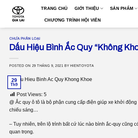
Skip
TRANG CHỦ
GIỚI THIỆU
SẢN PHẨM
to
content
CHƯƠNG TRÌNH HỘI VIÊN
CHƯA PHÂN LOẠI
Dấu Hiệu Bình Ắc Quy “Không Kh
POSTED ON
29 THÁNG 9, 2021
BY
HIENTOYOTA
29
Th9
Post Views:
5
@ Ắc quy ô tô là bộ phận cung cấp điện giúp xe khởi động
chiếu sáng…
– Tuy nhiên, trên lộ trình bất cứ lúc nào bình ắc-quy cũng c
quan trọng.