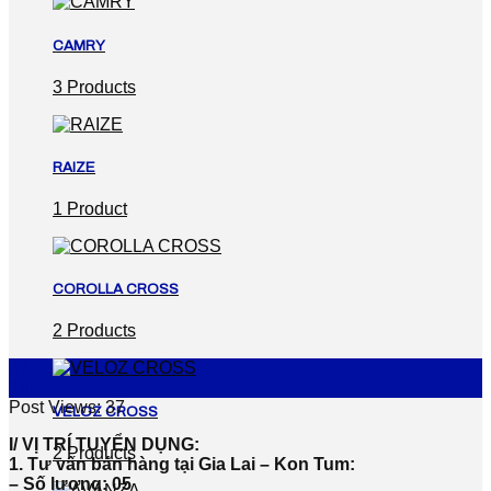
CAMRY
3 Products
RAIZE
1 Product
COROLLA CROSS
2 Products
27
Th9
Post Views:
37
VELOZ CROSS
I/ VỊ TRÍ TUYỂN DỤNG:
2 Products
1. Tư vấn bán hàng tại Gia Lai – Kon Tum:
– Số lượng: 05