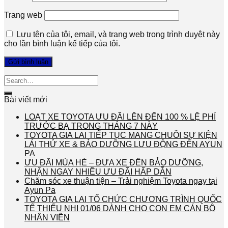
Trang web
Lưu tên của tôi, email, và trang web trong trình duyệt này
cho lần bình luận kế tiếp của tôi.
Bài viết mới
LOẠT XE TOYOTA ƯU ĐÃI LÊN ĐẾN 100 % LỆ PHÍ
TRƯỚC BẠ TRONG THÁNG 7 NÀY
TOYOTA GIA LAI TIẾP TỤC MANG CHUỖI SỰ KIỆN
LÁI THỬ XE & BẢO DƯỠNG LƯU ĐỘNG ĐẾN AYUN
PA
ƯU ĐÃI MÙA HÈ – ĐƯA XE ĐẾN BẢO DƯỠNG,
NHẬN NGAY NHIỀU ƯU ĐÃI HẤP DẪN
Chăm sóc xe thuận tiện – Trải nghiệm Toyota ngay tại
Ayun Pa
TOYOTA GIA LAI TỔ CHỨC CHƯƠNG TRÌNH QUỐC
TẾ THIẾU NHI 01/06 DÀNH CHO CON EM CÁN BỘ
NHÂN VIÊN