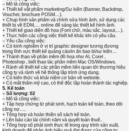
– Mô tả công việc:
+ Thiết kế vật phẩm marketing/Sự kiện (Banner, Backdrop,
Voucher, brochure POSM…).
+ Chụp hình sản phẩm và chỉnh sửa hình ảnh, sử dụng các
thiết bị về EDM,… online để sáng tác thiết kế hình ảnh.
+ Thiết kế giao diện đồ họa (Font chữ, màu sắc, layout,…).
+ Thực hiện các công việc thiết kế khác khi có yêu cầu.
– Yêu cầu công việc:
+ Có kinh nghiệm ở vị trí graphic designer tương đương
trong lĩnh vực thiết kế quảng cáo/in ấn bao bì/sự kiện…
+ Thành thạo về phần mềm đồ hoạ như AI, Corel ,
Photoshop , biết thao tác phần mềm Mac OS/Windows.
+ Rành về thiết kế các phần mềm liên quan tới thương hiệu
công ty và rành về hệ thống lập trình ứng dụng.
+ Có kiến thức và khái niệm cơ bản về website.
+ Có mắt thẩm mỹ cao, có thể độc lập hoàn thành tác nghiệp.
5. Kế toán
– Số lượng: 02
– Mô tả công việc:
+ Tập hợp chứng từ phát sinh, hạch toán kế toán, theo dõi
công nợ…,
+ Tổng hợp và hoàn thiện sổ sách kế toán.
+ Lên báo cáo tài chính năm và quyết toán thuế..
+ Tổng hợp số phát sinh thực tế trong quy trình sản xuất,
kinh doanh để phản ánh hiệu quả đạt được của công ty;