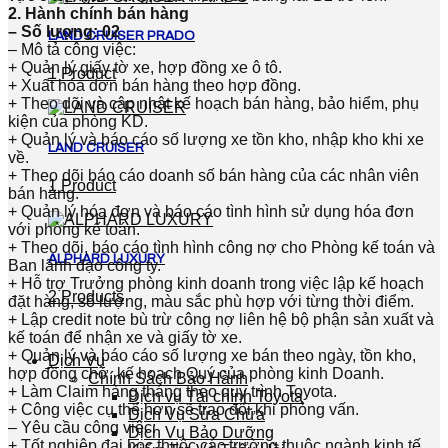
2. Hành chính bán hàng
– Số lượng: 02
LAND CRUISER PRADO
– Mô tả công việc:
+ Quản lý giấy tờ xe, hợp đồng xe ô tô.
1 Product
+ Xuất hóa đơn bán hàng theo hợp đồng.
+ Theo dõi và cập nhật kế hoạch bán hàng, bảo hiểm, phụ
kiện của phòng KD.
+ Quản lý và báo cáo số lượng xe tồn kho, nhập kho khi xe
LAND CRUISER
về.
+ Theo dõi báo cáo doanh số bán hàng của các nhân viên
1 Product
bán hàng.
+ Quản lý hóa đơn và báo cáo tình hình sử dụng hóa đơn
với phòng kế toán.
+ Theo dõi, báo cáo tình hình công nợ cho Phòng kế toán và
ALPHARD LUXURY
Ban lãnh đạo công ty.
+ Hỗ trợ Trưởng phòng kinh doanh trong việc lập kế hoạch
2 Products
đặt hàng, số lượng, màu sắc phù hợp với từng thời điểm.
+ Lập credit note bù trừ công nợ liên hệ bộ phận sản xuất và
kế toán để nhận xe và giấy tờ xe.
+ Quản lý và báo cáo số lượng xe bán theo ngày, tồn kho,
Dịch Vụ
hợp đồng chờ, kế hoạch Quý của phòng kinh Doanh.
Chính Sách Bảo Hành
+ Làm Claim hàng tháng theo quy trình Toyota.
Dịch vụ Tài chính Toyota
+ Công việc cụ thể hơn sẽ trao đổi khi phỏng vấn.
Dịch Vụ Sửa Chữa
– Yêu cầu công việc:
Dịch Vụ Bảo Dưỡng
+ Tốt nghiệp đại học thuộc các trường thuộc ngành kinh tế,