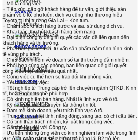
– Mô tả công việc:
+ Tiếp xúc, gặp gỡ khách hàng để tư vấn, giới thiệu sản
AVANZA
phẩm về ô tô, phụ kiện, dịch vụ cũng như thương hiệu
Toyota tại thị trường Gia Lai – Kon tum.
2 Products
+ Chăm sóc khách hàng trước và sau sử dụng dịch vụ.
+ Khai thác, thu hút khách hàng tiềm năng.
+ Đại diện công ty để giải quyết các vấn đề liên quan đến
khách hàng và thị trường.
INNOVA CROSS
+ Phát báo giá xe mới, tư vấn sản phẩm nắm tình hình kinh
tế vùng phụ trách.
3 Products
+ Chịu trách nhiệm về doanh số tại thị trường đảm nhiệm.
+ Phối hợp cùng các phòng, ban liên quan để giải quyết
công việc một cách hiệu quả nhất.
+ Công việc cụ thể hơn sẽ trao đổi khi phỏng vấn.
HILUX 2026
– Yêu cầu công việc:
+ Tốt nghiệp từ Trung cấp trở lên chuyên ngành QTKD, Kinh
3 Products
tế, hoặc ngành nghề phù hợp.
+ Có kinh nghiệm bán hàng. Nhất là lĩnh vực về ô tô.
+ Kỹ năng giao tiếp, truyền tải thông tin tốt.
+ Đam mê kinh doanh, yêu thích lĩnh vực ô tô.
+ Trung thực, nhiệt tình, năng động, sáng tạo, có chí cầu tiến.
FORTUNER
+ Có tinh thần trách nhiệm, kỷ luật trong công việc.
+ Gắn bó lâu dài với Công ty.
7 Products
+ Ưu tiên những ứng viên có kinh nghiệm làm việc trong lĩnh
vực ô tô, ngân hàng, bảo hiểm; có bằng lái B2 trở lên.