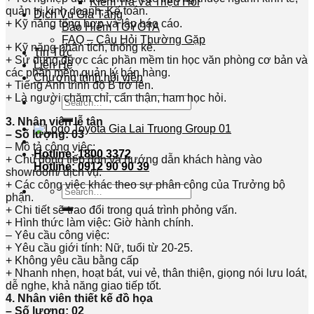
Kiểm Tra Và Triệu Hồi
quản trị kinh doanh, Kế toán.
Dịch Vụ Gia Tăng
+ Kỹ năng tổng hợp và lập báo cáo.
Bảo Hiểm TOYOTA
FAQ – Câu Hỏi Thường Gặp
+ Kỹ năng phân tích, thống kê.
Tin Tức
+ Sử dụng được các phần mềm tin học văn phòng cơ bản và
Liên Hệ
các phần mềm quản lý bán hàng.
Chương trình hội viên
+ Tiếng Anh trình độ B trở lên.
+ Là người chăm chỉ, cẩn thận, ham học hỏi.
Search
for:
3. Nhân viên lễ tân
– Số lượng: 03
– Mô tả công việc:
Hotline: 1800 3372
+ Chủ động tiếp đón và hướng dẫn khách hàng vào
Hotline: 0912 90 90 39
showroom/ dịch vụ.
+ Các công việc khác theo sự phân công của Trưởng bộ
Search
phận.
for:
+ Chi tiết sẽ trao đổi trong quá trình phỏng vấn.
+ Hình thức làm việc: Giờ hành chính.
– Yêu cầu công việc:
+ Yêu cầu giới tính: Nữ, tuổi từ 20-25.
+ Không yêu cầu bằng cấp
+ Nhanh nhẹn, hoạt bát, vui vẻ, thân thiện, giọng nói lưu loát,
dễ nghe, khả năng giao tiếp tốt.
4. Nhân viên thiết kế đồ họa
– Số lượng: 02