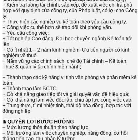
+ Kiểm tra luồng tài chính, sắp xếp, đề xuất việc chi trả phù
hợp với quy định của công ty, của Pháp luật, có lợi cho Công
ty;
+ Thực hiện các nghiệp vụ kế toán theo yêu cầu công ty.
+ Công việc cụ thể hơn sẽ trao đổi khi phỏng vấn.
– Yêu cầu công việc:
+ Tốt nghiệp Cao đẳng, Đại học chuyên ngành Kế toán trở
lên
+ Có ít nhất 1 – 2 năm kinh nghiệm. Ưu tiên người có kinh
nghiệm về thuế
+ Nắm vững các chính sách, chế độ Tài chính – Kế toán,
Thuế & quản lý tài chính hiện hành;
+ Thành thạo các kỹ năng vi tính văn phòng và phần mềm kế
toán;
+ Thành thạo làm BCTC
+ Có khả năng giao tiếp tốt và giải quyết vấn đề hiệu quả;
+ Có khả năng làm việc độc lập, chịu áp lực công việc cao;
+ Trung thực, tỉ mỉ nhiệt tình, thái độ hòa đồng, hợp tác với
đồng nghiệp
II/ QUYỀN LỢI ĐƯỢC HƯỞNG
– Mức lương thỏa thuận theo năng lực
– Môi trường làm việc chuyên nghiệp, năng động, cơ hội
thăng tiến cao, thu nhập lý tưởng