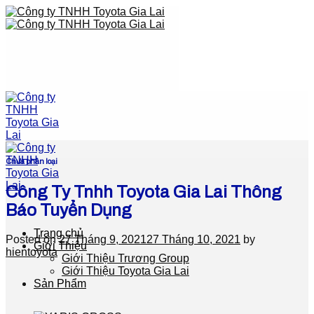
Skip
to
content
Chưa phân loại
Công Ty Tnhh Toyota Gia Lai Thông
Báo Tuyển Dụng
Trang chủ
Posted on
27 Tháng 9, 2021
27 Tháng 10, 2021
by
Giới Thiệu
hientoyota
Giới Thiệu Trương Group
Giới Thiệu Toyota Gia Lai
Sản Phẩm