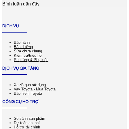
Bình luận gần đây
DỊCH VỤ
Bảo hành
Bảo dưỡng
Sữa chữa chung
Kiểm tra/triệu hồi
Phụ tùng & Phụ kiện
DỊCH VỤ GIA TĂNG
Xe đã qua sử dụng
Vay Toyota - Mua Toyota
Bảo hiểm Toyota
CÔNG CỤ HỖ TRỢ
So sánh sản phẩm
Dự toán chi phí
Hỗ trợ tài chính