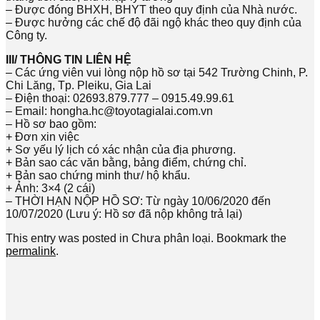
– Được đóng BHXH, BHYT theo quy định của Nhà nước.
– Được hưởng các chế độ đãi ngộ khác theo quy định của
Công ty.
III/ THÔNG TIN LIÊN HỆ
– Các ứng viên vui lòng nộp hồ sơ tại 542 Trường Chinh, P.
Chi Lăng, Tp. Pleiku, Gia Lai
– Điện thoại: 02693.879.777 – 0915.49.99.61
– Email: hongha.hc@toyotagialai.com.vn
– Hồ sơ bao gồm:
+ Đơn xin việc
+ Sơ yếu lý lịch có xác nhận của địa phương.
+ Bản sao các văn bằng, bảng điểm, chứng chỉ.
+ Bản sao chứng minh thư/ hộ khẩu.
+ Ảnh: 3×4 (2 cái)
– THỜI HẠN NỘP HỒ SƠ: Từ ngày 10/06/2020 đến
10/07/2020 (Lưu ý: Hồ sơ đã nộp không trả lại)
This entry was posted in Chưa phân loại. Bookmark the
permalink
.