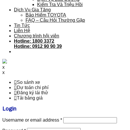
Kiểm Tra Và Triệu Hồi
Dịch Vụ Gia Tăng
Bảo Hiểm TOYOTA
FAQ – Câu Hỏi Thường Gặp
Tin Tức
Liên Hệ
Chương trình hội viên
Hotline: 1800 3372
Hotline: 0912 90 90 39
x
x
So sánh xe
Dự toán chi phí
Đăng ký lái thử
Tải bảng giá
Login
Username or email address
*