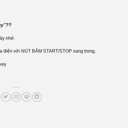
ey”??
ày nhé:
hóa điện với NÚT BẤM START/STOP sang trọng.
key