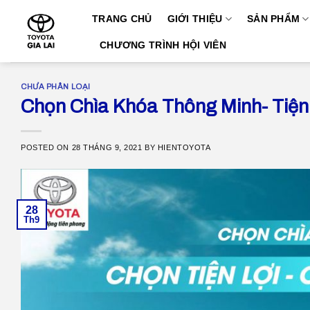
Skip
TRANG CHỦ
GIỚI THIỆU
SẢN PHẨM
to
content
CHƯƠNG TRÌNH HỘI VIÊN
CHƯA PHÂN LOẠI
Chọn Chìa Khóa Thông Minh- Tiện
POSTED ON
28 THÁNG 9, 2021
BY
HIENTOYOTA
28
Th9