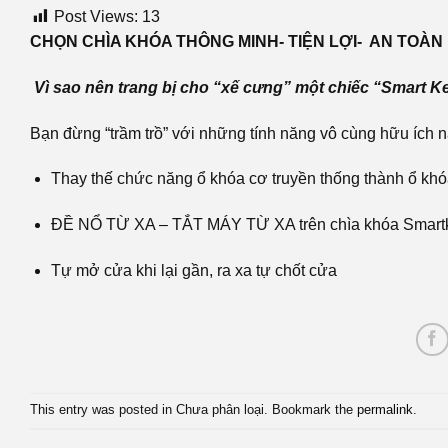
Post Views:
13
CHỌN CHÌA KHÓA THÔNG MINH- TIỆN LỢI- AN TOÀN
Vì sao nên trang bị cho “xế cưng” một chiếc “Smart K
Bạn đừng “trầm trồ” với những tính năng vô cùng hữu ích n
Thay thế chức năng ổ khóa cơ truyền thống thành ổ k
ĐỀ NỔ TỪ XA – TẮT MÁY TỪ XA trên chìa khóa Smart
Tự mở cửa khi lại gần, ra xa tự chốt cửa
This entry was posted in Chưa phân loại. Bookmark the
permalink
.