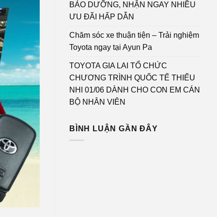
BẢO DƯỠNG, NHẬN NGAY NHIỀU
ƯU ĐÃI HẤP DẪN
Chăm sóc xe thuận tiện – Trải nghiệm
Toyota ngay tại Ayun Pa
TOYOTA GIA LAI TỔ CHỨC
CHƯƠNG TRÌNH QUỐC TẾ THIẾU
NHI 01/06 DÀNH CHO CON EM CÁN
BỘ NHÂN VIÊN
BÌNH LUẬN GẦN ĐÂY