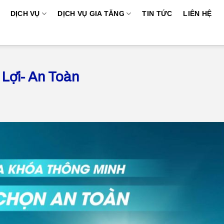
DỊCH VỤ
DỊCH VỤ GIA TĂNG
TIN TỨC
LIÊN HỆ
 Lợi- An Toàn