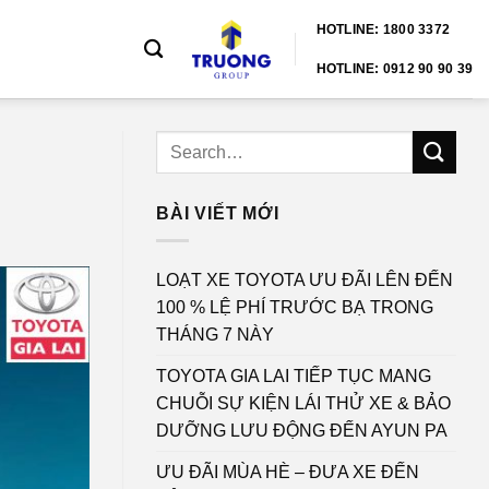
HOTLINE: 1800 3372
HOTLINE: 0912 90 90 39
BÀI VIẾT MỚI
LOẠT XE TOYOTA ƯU ĐÃI LÊN ĐẾN
100 % LỆ PHÍ TRƯỚC BẠ TRONG
THÁNG 7 NÀY
TOYOTA GIA LAI TIẾP TỤC MANG
CHUỖI SỰ KIỆN LÁI THỬ XE & BẢO
DƯỠNG LƯU ĐỘNG ĐẾN AYUN PA
ƯU ĐÃI MÙA HÈ – ĐƯA XE ĐẾN