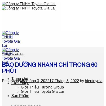
Skip
to
content
Thông Tin Hữu Ích
BẢO DƯỠNG NHANH CHỈ TRONG 60
PHÚT
Trang chủ
Posted on
15 Tháng 3, 2022
17 Tháng 3, 2022
by
hientoyota
Giới Thiệu
Giới Thiệu Trương Group
Giới Thiệu Toyota Gia Lai
Sản Phẩm