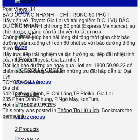
Th3
Post Views:
14
CAMRY
BẢO DƯỠNG NHANH – CHỈ TRONG 60 PHÚT
Hãy đến với Toyota Gia Lai và trải nghiệm DỊCH VỤ BẢO
3 Products
DƯỠNG NHANH chỉ trong 60 phút (Express Maintance), sự
chờ đợi sẽ chẳng còn là chuyện to tát gì nữa.
Chúng tôi sẽ giúp bạn hài lòng khi tổng thời gian chờ bảo
dưỡng giảm xuống chỉ còn 60 phút so với bảo dưỡng thông
RAIZE
thường.
Hãy trực tiếp trải nghiệm và tận hưởng sự tiếp đãi nhiệt tình
1 Product
của nhân viên Toyota Gia Lai nhé !
Đặt lịch bảo dưỡng xe ngay qua Hotline: 180
0.59.99.22
để
chăm sóc “xế cưng” và nhận những ưu đãi hấp dẫn từ Đại
Lý!!!
TOYOTA GIA LAI
COROLLA CROSS
Địa chỉ:
542 Trường Chinh, P. Chi Lăng,TP.Pleiku, Gia Lai.
2 Products
235 Phan Đình Phùng, P.Ngô Mây,KonTum.
Hotline: 180
0.59.99.22
This entry was posted in
Thông Tin Hữu Ích
. Bookmark the
permalink
.
VELOZ CROSS
2 Products