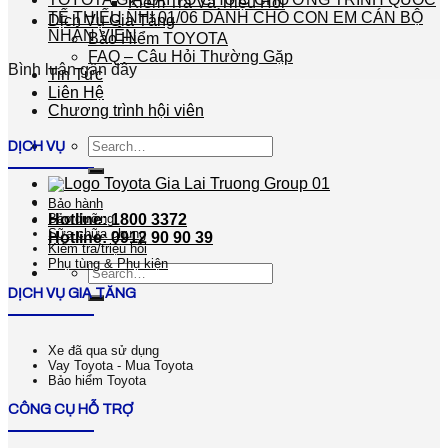
Kiểm Tra Và Triệu Hồi
TẾ THIẾU NHI 01/06 DÀNH CHO CON EM CÁN BỘ
Dịch Vụ Gia Tăng
NHÂN VIÊN
Bảo Hiểm TOYOTA
FAQ – Câu Hỏi Thường Gặp
Bình luận gần đây
Tin Tức
Liên Hệ
Chương trình hội viên
Search
DỊCH VỤ
for:
Bảo hành
Hotline: 1800 3372
Bảo dưỡng
Sữa chữa chung
Hotline: 0912 90 90 39
Kiểm tra/triệu hồi
Phụ tùng & Phụ kiện
Search
for:
DỊCH VỤ GIA TĂNG
Xe đã qua sử dụng
Vay Toyota - Mua Toyota
Bảo hiểm Toyota
CÔNG CỤ HỖ TRỢ