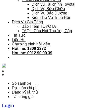
Dịch vụ Tài chính Toyota
Dịch Vụ Sửa Chữa
Dịch Vụ Bảo Dưỡng
Kiểm Tra Và Triệu Hồi
Dịch Vụ Gia Tăng
Bảo Hiểm TOYOTA
FAQ – Câu Hỏi Thường Gặp
Tin Tức
Liên Hệ
Chương trình hội viên
Hotline: 1800 3372
Hotline: 0912 90 90 39
x
x
So sánh xe
Dự toán chi phí
Đăng ký lái thử
Tải bảng giá
Login