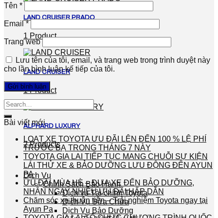
Tên
*
LAND CRUISER PRADO
Email
*
1 Product
Trang web
Lưu tên của tôi, email, và trang web trong trình duyệt này
cho lần bình luận kế tiếp của tôi.
LAND CRUISER
1 Product
Bài viết mới
ALPHARD LUXURY
LOẠT XE TOYOTA ƯU ĐÃI LÊN ĐẾN 100 % LỆ PHÍ
2 Products
TRƯỚC BẠ TRONG THÁNG 7 NÀY
TOYOTA GIA LAI TIẾP TỤC MANG CHUỖI SỰ KIỆN
LÁI THỬ XE & BẢO DƯỠNG LƯU ĐỘNG ĐẾN AYUN
PA
Dịch Vụ
ƯU ĐÃI MÙA HÈ – ĐƯA XE ĐẾN BẢO DƯỠNG,
Chính Sách Bảo Hành
NHẬN NGAY NHIỀU ƯU ĐÃI HẤP DẪN
Dịch vụ Tài chính Toyota
Chăm sóc xe thuận tiện – Trải nghiệm Toyota ngay tại
Dịch Vụ Sửa Chữa
Ayun Pa
Dịch Vụ Bảo Dưỡng
TOYOTA GIA LAI TỔ CHỨC CHƯƠNG TRÌNH QUỐC