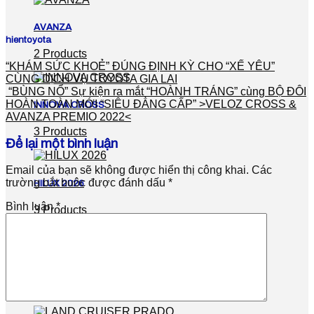
AVANZA
hientoyota
2 Products
“KHÁM SỨC KHOẺ” ĐÚNG ĐỊNH KỲ CHO “XẾ YÊU”
CÙNG DỊCH VỤ TOYOTA GIA LAI
“BÙNG NỔ” Sự kiện ra mắt “HOÀNH TRÁNG” cùng BỘ ĐÔI
HOÀN TOÀN MỚI “SIÊU ĐẲNG CẤP” >VELOZ CROSS &
INNOVA CROSS
AVANZA PREMIO 2022<
3 Products
Để lại một bình luận
Email của bạn sẽ không được hiển thị công khai.
Các
trường bắt buộc được đánh dấu
*
HILUX 2026
Bình luận
*
3 Products
FORTUNER
7 Products