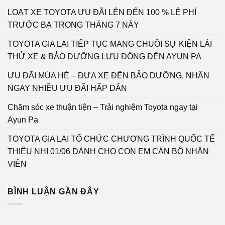
LOẠT XE TOYOTA ƯU ĐÃI LÊN ĐẾN 100 % LỆ PHÍ
TRƯỚC BẠ TRONG THÁNG 7 NÀY
TOYOTA GIA LAI TIẾP TỤC MANG CHUỖI SỰ KIỆN LÁI
THỬ XE & BẢO DƯỠNG LƯU ĐỘNG ĐẾN AYUN PA
ƯU ĐÃI MÙA HÈ – ĐƯA XE ĐẾN BẢO DƯỠNG, NHẬN
NGAY NHIỀU ƯU ĐÃI HẤP DẪN
Chăm sóc xe thuận tiện – Trải nghiệm Toyota ngay tại
Ayun Pa
TOYOTA GIA LAI TỔ CHỨC CHƯƠNG TRÌNH QUỐC TẾ
THIẾU NHI 01/06 DÀNH CHO CON EM CÁN BỘ NHÂN
VIÊN
BÌNH LUẬN GẦN ĐÂY