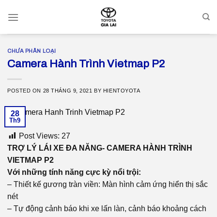
Skip
to
content
CHƯA PHÂN LOẠI
Camera Hành Trình Vietmap P2
POSTED ON
28 THÁNG 9, 2021
BY
HIENTOYOTA
28
Th9
Post Views:
27
TRỢ LÝ LÁI XE ĐA NĂNG- CAMERA HÀNH TRÌNH
VIETMAP P2
Với những tính năng cực kỳ nổi trội:
– Thiết kế gương tràn viền: Màn hình cảm ứng hiển thị sắc
nét
– Tự động cảnh báo khi xe lấn làn, cảnh báo khoảng cách