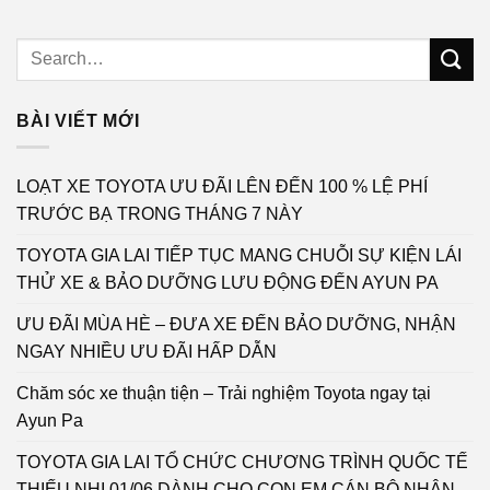
BÀI VIẾT MỚI
LOẠT XE TOYOTA ƯU ĐÃI LÊN ĐẾN 100 % LỆ PHÍ
TRƯỚC BẠ TRONG THÁNG 7 NÀY
TOYOTA GIA LAI TIẾP TỤC MANG CHUỖI SỰ KIỆN LÁI
THỬ XE & BẢO DƯỠNG LƯU ĐỘNG ĐẾN AYUN PA
ƯU ĐÃI MÙA HÈ – ĐƯA XE ĐẾN BẢO DƯỠNG, NHẬN
NGAY NHIỀU ƯU ĐÃI HẤP DẪN
Chăm sóc xe thuận tiện – Trải nghiệm Toyota ngay tại
Ayun Pa
TOYOTA GIA LAI TỔ CHỨC CHƯƠNG TRÌNH QUỐC TẾ
THIẾU NHI 01/06 DÀNH CHO CON EM CÁN BỘ NHÂN