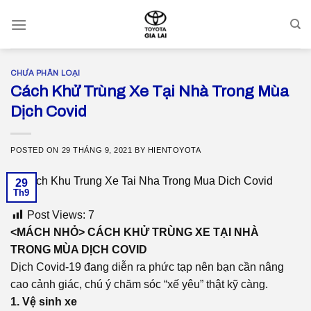
Skip
to
content
CHƯA PHÂN LOẠI
Cách Khử Trùng Xe Tại Nhà Trong Mùa
Dịch Covid
POSTED ON
29 THÁNG 9, 2021
BY
HIENTOYOTA
29
Th9
Post Views:
7
<MÁCH NHỎ> CÁCH KHỬ TRÙNG XE TẠI NHÀ
TRONG MÙA DỊCH COVID
Dịch Covid-19 đang diễn ra phức tạp nên bạn cần nâng
cao cảnh giác, chú ý chăm sóc “xế yêu” thật kỹ càng.
1. Vệ sinh xe