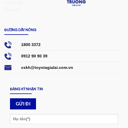
ĐƯỜNG DÂY NÓNG
1800 3372
0912 90 90 39
cskh@toyotagialai.com.vn
ĐĂNG KÝ NHẬN TIN