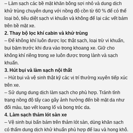
– Làm sạch các bề mặt khăn bông sợi nhỏ và dung dịch
khử trùng chuyên dụng với nồng độ cồn từ 60 % để có thể
loại bỏ, tiêu diệt sạch vi khuẩn và không để lại các vết bám
trên bề mặt xe.
2. Thay bộ lọc khí cabin và khử trùng
– Để không khí luôn được lọc thật sạch, loại trừ vi khuẩn,
bụi bặm trước khi đưa vào trong khoang xe. Giữ cho
không khí riêng trong xe luôn được trong lành và sạch
khuẩn.
3. Hút bụi và làm sạch nội thất
– Hút bụi và vệ sinh thật kỹ các vị trí thường xuyên tiếp xúc
trên xe.
– Sử dụng dung dịch làm sạch cho phù hợp. Tránh tình
trạng nồng độ tẩy cao gây ảnh hưởng đến bề mặt da như
đổi màu, tạo vết loang lổ và bong tróc da.
4. Làm sạch thảm lót sàn xe
– Vệ sinh bụi bẩn bám trên thảm lót sàn, dùng khăn sạch
có thấm dung dịch khử khuẩn phù hợp để lau và hong khô.