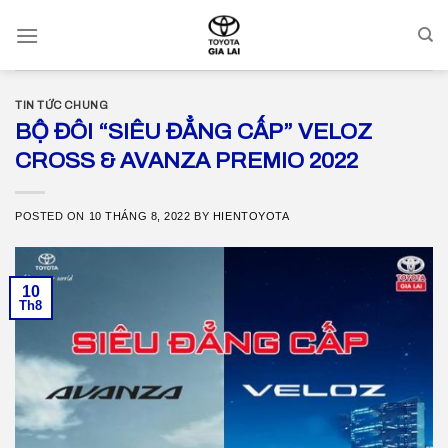
Skip
to
content
TIN TỨC CHUNG
BỘ ĐÔI “SIÊU ĐẲNG CẤP” VELOZ
CROSS & AVANZA PREMIO 2022
POSTED ON
10 THÁNG 8, 2022
BY
HIENTOYOTA
10
Th8