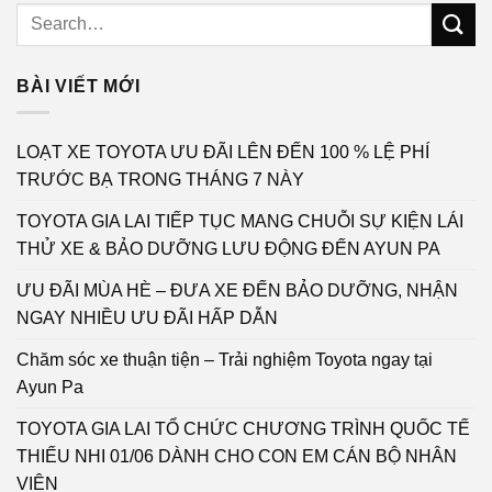
BÀI VIẾT MỚI
LOẠT XE TOYOTA ƯU ĐÃI LÊN ĐẾN 100 % LỆ PHÍ
TRƯỚC BẠ TRONG THÁNG 7 NÀY
TOYOTA GIA LAI TIẾP TỤC MANG CHUỖI SỰ KIỆN LÁI
THỬ XE & BẢO DƯỠNG LƯU ĐỘNG ĐẾN AYUN PA
ƯU ĐÃI MÙA HÈ – ĐƯA XE ĐẾN BẢO DƯỠNG, NHẬN
NGAY NHIỀU ƯU ĐÃI HẤP DẪN
Chăm sóc xe thuận tiện – Trải nghiệm Toyota ngay tại
Ayun Pa
TOYOTA GIA LAI TỔ CHỨC CHƯƠNG TRÌNH QUỐC TẾ
THIẾU NHI 01/06 DÀNH CHO CON EM CÁN BỘ NHÂN
VIÊN