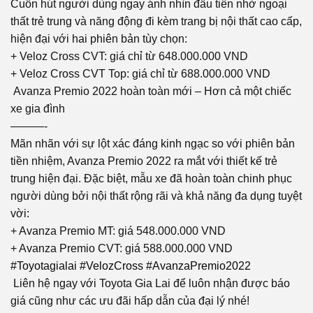
Cuốn hút người dùng ngay ánh nhìn đầu tiên nhờ ngoại
thất trẻ trung và năng động đi kèm trang bị nội thất cao cấp,
hiện đại với hai phiên bản tùy chọn:
+ Veloz Cross CVT: giá chỉ từ 648.000.000 VND
+ Veloz Cross CVT Top: giá chỉ từ 688.000.000 VND
Avanza Premio 2022 hoàn toàn mới – Hơn cả một chiếc
xe gia đình
———-
Mãn nhãn với sự lột xác đáng kinh ngạc so với phiên bản
tiền nhiệm, Avanza Premio 2022 ra mắt với thiết kế trẻ
trung hiện đại. Đặc biệt, mẫu xe đã hoàn toàn chinh phục
người dùng bởi nội thất rộng rãi và khả năng đa dụng tuyệt
vời:
+ Avanza Premio MT: giá 548.000.000 VND
+ Avanza Premio CVT: giá 588.000.000 VND
#Toyotagialai
#VelozCross
#AvanzaPremio2022
Liên hệ ngay với Toyota Gia Lai để luôn nhận được báo
giá cũng như các ưu đãi hấp dẫn của đại lý nhé!