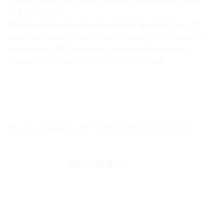
+TẶNG VOUCHER giảm 50% dầu máy động cơ cho lần
dịch vụ tiếp theo
Tô điểm vẻ đẹp cho xế cưng của bạn Toyota Gia Lai sẵn
sàng tiếp nhận tân trang và sửa chữa tất cả các dòng xe
của các hãng Ôtô theo mong muốn của Khách hàng.
Liên hệ tư vấn, đặt lịch dịch vụ 1800 599 922
This entry was posted in
Tin Tức Chung
. Bookmark the
permalink
.
HIENTOYOTA