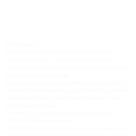
Post Views:
23
BẢO DƯỠNG XẾ XỊN – NHẬN NGÀN DEAL HỜI
XẾ ĐẸP LUNG LINH – HÀNH TRÌNH THÊM MỊN
Không quá khó để biến chiếc xe của bạn thành tâm điểm
khi lướt qua mọi cung đường.
Bật mí ngay các dịch vụ được nhiều Khách hàng đặt lịch
cuối năm, đặc biệt vào những ngày “chớm” đông, thời tiết
nắng mưa thất thường, xế cần được chăm sóc và bảo
dưỡng từ trong ra ngoài.
Xế được “Spa”, còn nhận thêm quà ưu đãi tại đây:
+MIỄN PHÍ kiểm tra xe toàn diện
+ GIẢM 20% dịch vụ chăm sóc và làm đẹp xe Toyota Touch