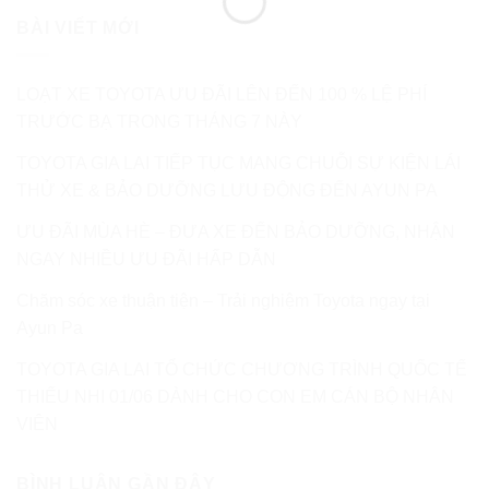
BÀI VIẾT MỚI
LOẠT XE TOYOTA ƯU ĐÃI LÊN ĐẾN 100 % LỆ PHÍ
TRƯỚC BẠ TRONG THÁNG 7 NÀY
TOYOTA GIA LAI TIẾP TỤC MANG CHUỖI SỰ KIỆN LÁI
THỬ XE & BẢO DƯỠNG LƯU ĐỘNG ĐẾN AYUN PA
ƯU ĐÃI MÙA HÈ – ĐƯA XE ĐẾN BẢO DƯỠNG, NHẬN
NGAY NHIỀU ƯU ĐÃI HẤP DẪN
Chăm sóc xe thuận tiện – Trải nghiệm Toyota ngay tại
Ayun Pa
TOYOTA GIA LAI TỔ CHỨC CHƯƠNG TRÌNH QUỐC TẾ
THIẾU NHI 01/06 DÀNH CHO CON EM CÁN BỘ NHÂN
VIÊN
BÌNH LUẬN GẦN ĐÂY