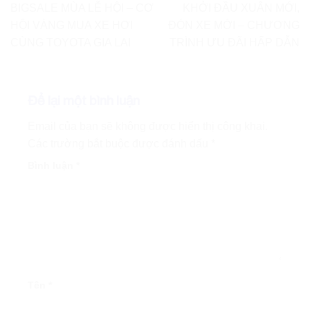
BIGSALE MÙA LỄ HỘI – CƠ
KHỞI ĐẦU XUÂN MỚI,
HỘI VÀNG MUA XE HƠI
ĐÓN XE MỚI – CHƯƠNG
CÙNG TOYOTA GIA LAI
TRÌNH ƯU ĐÃI HẤP DẪN
Để lại một bình luận
Email của bạn sẽ không được hiển thị công khai.
Các trường bắt buộc được đánh dấu
*
Bình luận
*
Tên
*