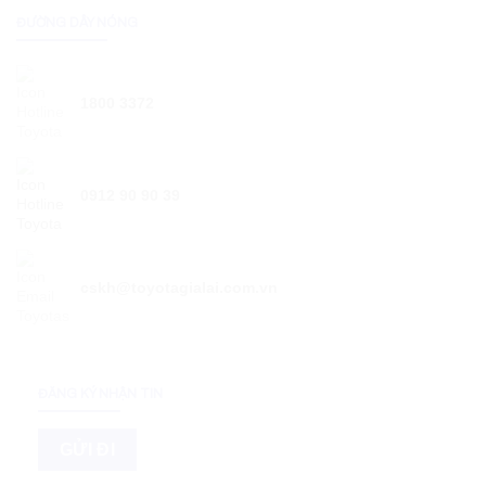
ĐƯỜNG DÂY NÓNG
1800 3372
0912 90 90 39
cskh@toyotagialai.com.vn
ĐĂNG KÝ NHẬN TIN