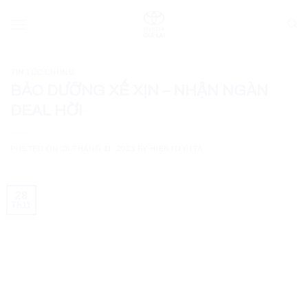
Skip
to
content
TIN TỨC CHUNG
BẢO DƯỠNG XẾ XỊN – NHẬN NGÀN
DEAL HỜI
POSTED ON
28 THÁNG 11, 2023
BY
HIENTOYOTA
28
Th11