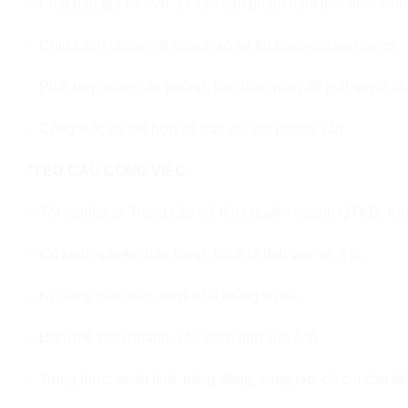
– Phát báo giá xe mới, tư vấn sản phẩm nắm tình hình kinh 
– Chịu trách nhiệm về doanh số tại thị trường đảm nhiệm.
– Phối hợp cùng các phòng, ban liên quan để giải quyết cô
– Công việc cụ thể hơn sẽ trao đổi khi phỏng vấn.
*YÊU CẦU CÔNG VIỆC:
– Tốt nghiệp từ Trung cấp trở lên chuyên ngành QTKD, Ki
– Có kinh nghiệm bán hàng. Nhất là lĩnh vực về ô tô.
– Kỹ năng giao tiếp, truyền tải thông tin tốt.
– Đam mê kinh doanh, yêu thích lĩnh vực ô tô.
– Trung thực, nhiệt tình, năng động, sáng tạo, có chí cầu tiế