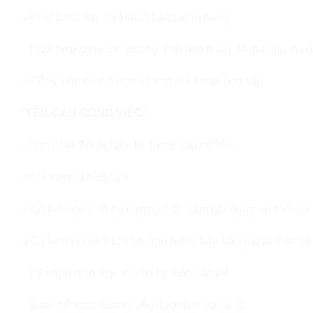
– Khai thác, thu hút khách hàng tiềm năng
– Phối hợp cùng các phòng, ban liên quan để giải quyết cô
– Công việc cụ thể hơn sẽ trao đổi khi phỏng vấn
*YÊU CẦU CÔNG VIỆC:
– Nam/ Nữ Tốt nghiệp từ Trung cấp trở lên.
– Nữ /nam: 18-25 tuổi
– Có kiến thức về thị trường ô tô, nắm bắt được xu thế của
– Có kinh nghiệm tư vấn, bảo hiểm, bán hàng, khai thác và p
– Kỹ năng giao tiếp, truyền tải thông tin tốt,
– Đam mê kinh doanh, yêu thích lĩnh vực ô tô,