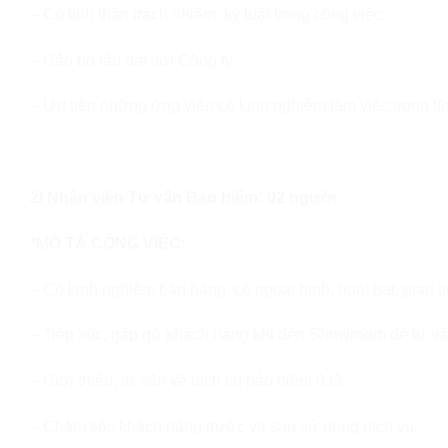
– Có tinh thần trách nhiệm, kỷ luật trong công việc.
– Gắn bó lâu dài với Công ty.
– Ưu tiên những ứng viên có kinh nghiệm làm việc trong lĩn
2/ Nhân viên Tư vấn Bảo hiểm: 02 người
*MÔ TẢ CÔNG VIỆC:
– Có kinh nghiệm bán hàng, có ngoại hình, hoạt bát, giao ti
– Tiếp xúc, gặp gỡ khách hàng khi đến Showroom để tư vấn
– Giới thiệu, tư vấn về dịch vụ bảo hiểm ô tô,
– Chăm sóc khách hàng trước và sau sử dụng dịch vụ,