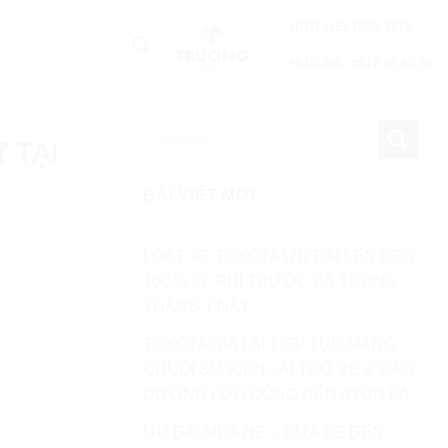
HOTLINE: 1800 3372
HOTLINE: 0912 90 90 39
 TẠI
BÀI VIẾT MỚI
LOẠT XE TOYOTA ƯU ĐÃI LÊN ĐẾN
100 % LỆ PHÍ TRƯỚC BẠ TRONG
THÁNG 7 NÀY
TOYOTA GIA LAI TIẾP TỤC MANG
CHUỖI SỰ KIỆN LÁI THỬ XE & BẢO
DƯỠNG LƯU ĐỘNG ĐẾN AYUN PA
ƯU ĐÃI MÙA HÈ – ĐƯA XE ĐẾN