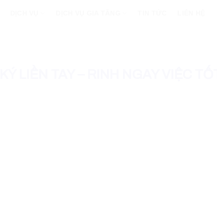
DỊCH VỤ
DỊCH VỤ GIA TĂNG
TIN TỨC
LIÊN HỆ
 LIỀN TAY – RINH NGAY VIỆC TỐT