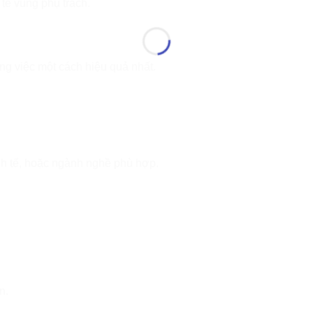
tế vùng phụ trách.
ng việc một cách hiệu quả nhất.
nh tế, hoặc ngành nghề phù hợp.
n.