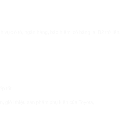
h vực ô tô, ngân hàng, bảo hiểm; có bằng lái B2 trở lên.
ếp tốt
, giới thiệu sản phẩm phụ kiện của Toyota,