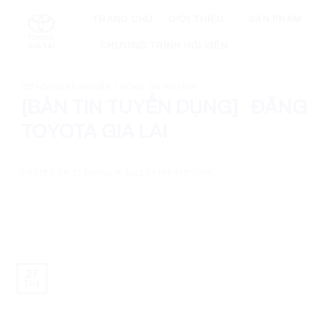
Skip
TRANG CHỦ
GIỚI THIỆU
SẢN PHẨM
to
content
CHƯƠNG TRÌNH HỘI VIÊN
CƠ HỘI NGHỀ NGHIỆP
,
THÔNG TIN HỮU ÍCH
[BẢN TIN TUYỂN DỤNG] ĐĂNG KÝ
TOYOTA GIA LAI
POSTED ON
27 THÁNG 4, 2022
BY
HIENTOYOTA
27
Th4