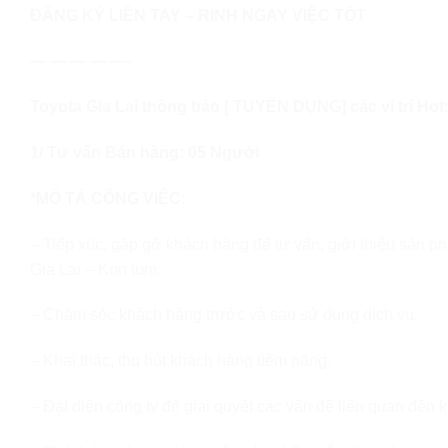
ĐĂNG KÝ LIỀN TAY – RINH NGAY VIỆC TỐT
— — — — —-
Toyota Gia Lai thông báo [ TUYỂN DỤNG] các vị trí Hot
1/ Tư vấn Bán hàng: 05 Người
*MÔ TẢ CÔNG VIỆC:
– Tiếp xúc, gặp gỡ khách hàng để tư vấn, giới thiệu sản ph
Gia Lai – Kon tum.
– Chăm sóc khách hàng trước và sau sử dụng dịch vụ.
– Khai thác, thu hút khách hàng tiềm năng.
– Đại diện công ty để giải quyết các vấn đề liên quan đến 