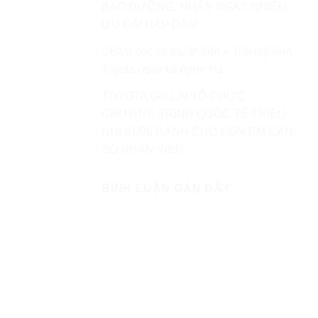
BẢO DƯỠNG, NHẬN NGAY NHIỀU
ƯU ĐÃI HẤP DẪN
Chăm sóc xe thuận tiện – Trải nghiệm
Toyota ngay tại Ayun Pa
TOYOTA GIA LAI TỔ CHỨC
CHƯƠNG TRÌNH QUỐC TẾ THIẾU
NHI 01/06 DÀNH CHO CON EM CÁN
BỘ NHÂN VIÊN
BÌNH LUẬN GẦN ĐÂY