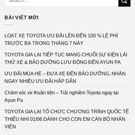
BÀI VIẾT MỚI
LOẠT XE TOYOTA ƯU ĐÃI LÊN ĐẾN 100 % LỆ PHÍ
TRƯỚC BẠ TRONG THÁNG 7 NÀY
TOYOTA GIA LAI TIẾP TỤC MANG CHUỖI SỰ KIỆN LÁI
THỬ XE & BẢO DƯỠNG LƯU ĐỘNG ĐẾN AYUN PA
ƯU ĐÃI MÙA HÈ – ĐƯA XE ĐẾN BẢO DƯỠNG, NHẬN
NGAY NHIỀU ƯU ĐÃI HẤP DẪN
Chăm sóc xe thuận tiện – Trải nghiệm Toyota ngay tại
Ayun Pa
TOYOTA GIA LAI TỔ CHỨC CHƯƠNG TRÌNH QUỐC TẾ
THIẾU NHI 01/06 DÀNH CHO CON EM CÁN BỘ NHÂN
VIÊN