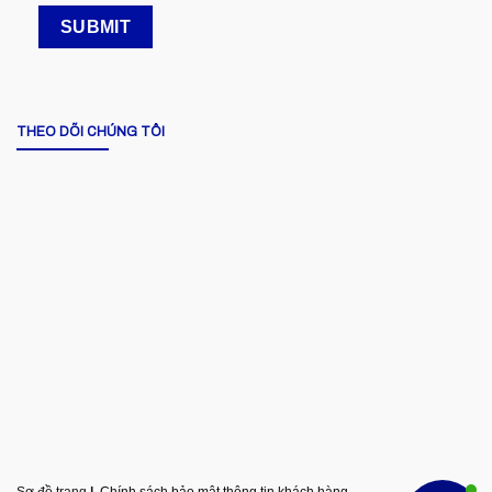
THEO DÕI CHÚNG TÔI
Sơ đồ trang
|
Chính sách bảo mật thông tin khách hàng